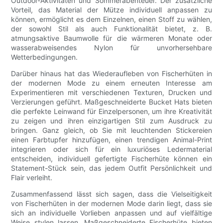
Outdoor-Aktivitäten und Sommerabenteuer. Der zusätzliche
Vorteil, das Material der Mütze individuell anpassen zu
können, ermöglicht es dem Einzelnen, einen Stoff zu wählen,
der sowohl Stil als auch Funktionalität bietet, z. B.
atmungsaktive Baumwolle für die wärmeren Monate oder
wasserabweisendes Nylon für unvorhersehbare
Wetterbedingungen.
Darüber hinaus hat das Wiederaufleben von Fischerhüten in
der modernen Mode zu einem erneuten Interesse am
Experimentieren mit verschiedenen Texturen, Drucken und
Verzierungen geführt. Maßgeschneiderte Bucket Hats bieten
die perfekte Leinwand für Einzelpersonen, um ihre Kreativität
zu zeigen und ihren einzigartigen Stil zum Ausdruck zu
bringen. Ganz gleich, ob Sie mit leuchtenden Stickereien
einen Farbtupfer hinzufügen, einen trendigen Animal-Print
integrieren oder sich für ein luxuriöses Ledermaterial
entscheiden, individuell gefertigte Fischerhüte können ein
Statement-Stück sein, das jedem Outfit Persönlichkeit und
Flair verleiht.
Zusammenfassend lässt sich sagen, dass die Vielseitigkeit
von Fischerhüten in der modernen Mode darin liegt, dass sie
sich an individuelle Vorlieben anpassen und auf vielfältige
Weise stylen lassen. Maßgeschneiderte Fischerhüte bieten