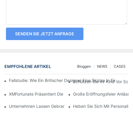
SENDEN SIE JETZT ANFRAGE
EMPFOHLENE ARTIKEL
Bloggen
NEWS
CASES
Fallstudie: Wie Ein Britischer Designer Eine Skizze In Einen H
Schützen Sie Ihr Kind Vor Schä
XMFortunate Präsentiert Die Neue Frühjahr/Sommer-Kollektion An 
Große Eröffnungsfeier Anlässl
Unternehmen Lassen Gebrandete Mützen Für Teambuilding-Aktivi
Heben Sie Sich Mit Personalis