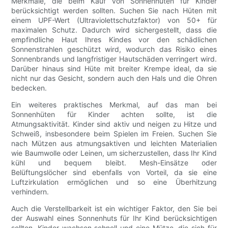
Merkmale, die beim Kauf von Sonnenhüten für Kinder
berücksichtigt werden sollten. Suchen Sie nach Hüten mit
einem UPF-Wert (Ultraviolettschutzfaktor) von 50+ für
maximalen Schutz. Dadurch wird sichergestellt, dass die
empfindliche Haut Ihres Kindes vor den schädlichen
Sonnenstrahlen geschützt wird, wodurch das Risiko eines
Sonnenbrands und langfristiger Hautschäden verringert wird.
Darüber hinaus sind Hüte mit breiter Krempe ideal, da sie
nicht nur das Gesicht, sondern auch den Hals und die Ohren
bedecken.
Ein weiteres praktisches Merkmal, auf das man bei
Sonnenhüten für Kinder achten sollte, ist die
Atmungsaktivität. Kinder sind aktiv und neigen zu Hitze und
Schweiß, insbesondere beim Spielen im Freien. Suchen Sie
nach Mützen aus atmungsaktiven und leichten Materialien
wie Baumwolle oder Leinen, um sicherzustellen, dass Ihr Kind
kühl und bequem bleibt. Mesh-Einsätze oder
Belüftungslöcher sind ebenfalls von Vorteil, da sie eine
Luftzirkulation ermöglichen und so eine Überhitzung
verhindern.
Auch die Verstellbarkeit ist ein wichtiger Faktor, den Sie bei
der Auswahl eines Sonnenhuts für Ihr Kind berücksichtigen
sollten. Kinder wachsen schnell und eine Mütze, die sich für