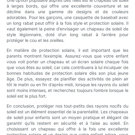
Une option populaire auprès des filles est le chapeau de soleil
à larges bords, qui offre une excellente couverture et se
décline dans une gamme de designs et de couleurs
adorables. Pour les garçons, une casquette de baseball avec
un long rabat peut offrir à la fois style et protection solaire. Il
vaut également la peine d’envisager un chapeau de soleil de
style légionnaire, doté d’un long rabat à l’arrière pour
protéger le cou et les oreilles.
En matière de protection solaire, il est important que les
parents montrent l’exemple. Assurez-vous que votre enfant
vous voit porter un chapeau et un écran solaire chaque fois
que vous êtes au soleil, car cela contribuera à lui inculquer de
bonnes habitudes de protection solaire dès son plus jeune
âge. De plus, essayez de planifier des activités de plein air
tôt le matin ou en fin d’après-midi, lorsque les rayons du soleil
sont moins intenses, et recherchez toujours l’ombre lorsque le
soleil est le plus fort.
En conclusion, protéger nos tout-petits des rayons nocifs du
soleil est un élément essentiel de la parentalité. Les chapeaux
de soleil pour enfants sont un moyen pratique et élégant de
garantir qu'ils restent en sécurité et à l'aise au soleil. En
choisissant un chapeau qui offre à la fois une excellente
protection solaire et un design que votre enfant adore, vous