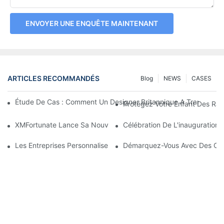
ENVOYER UNE ENQUÊTE MAINTENANT
ARTICLES RECOMMANDÉS
Blog
NEWS
CASES
Étude De Cas : Comment Un Designer Britannique A Transform
Protégez Votre Enfant Des Ray
XMFortunate Lance Sa Nouvelle Collection De Chapeaux De Soleil 
Célébration De L'inauguration
Les Entreprises Personnalisent-Elles Des Chapeaux À Leur Marq
Démarquez-Vous Avec Des Cou