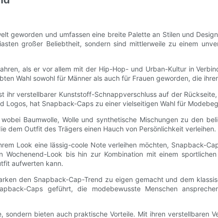
lt geworden und umfassen eine breite Palette an Stilen und Desi
asten großer Beliebtheit, sondern sind mittlerweile zu einem unve
ren, als er vor allem mit der Hip-Hop- und Urban-Kultur in Verbi
ten Wahl sowohl für Männer als auch für Frauen geworden, die ihren 
ihr verstellbarer Kunststoff-Schnappverschluss auf der Rückseite, 
und Logos, hat Snapback-Caps zu einer vielseitigen Wahl für Modebe
 wobei Baumwolle, Wolle und synthetische Mischungen zu den beli
ie dem Outfit des Trägers einen Hauch von Persönlichkeit verleihen.
hrem Look eine lässig-coole Note verleihen möchten, Snapback-Cap
en Wochenend-Look bis hin zur Kombination mit einem sportlichen 
tfit aufwerten kann.
rken den Snapback-Cap-Trend zu eigen gemacht und dem klassischen
 Snapback-Caps geführt, die modebewusste Menschen ansprechen
e, sondern bieten auch praktische Vorteile. Mit ihren verstellbar