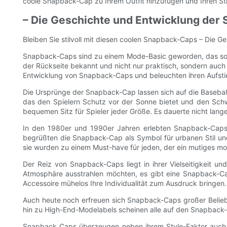
coole Snapback-Cap zu Ihrem Outfit hinzufügen und Ihren Sti
– Die Geschichte und Entwicklung der
Bleiben Sie stilvoll mit diesen coolen Snapback-Caps – Die
Snapback-Caps sind zu einem Mode-Basic geworden, das sowohl
der Rückseite bekannt und nicht nur praktisch, sondern auch s
Entwicklung von Snapback-Caps und beleuchten ihren Aufstie
Die Ursprünge der Snapback-Cap lassen sich auf die Baseball
das den Spielern Schutz vor der Sonne bietet und den Schw
bequemen Sitz für Spieler jeder Größe. Es dauerte nicht lang
In den 1980er und 1990er Jahren erlebten Snapback-Caps
begrüßten die Snapback-Cap als Symbol für urbanen Stil und
sie wurden zu einem Must-have für jeden, der ein mutiges mo
Der Reiz von Snapback-Caps liegt in ihrer Vielseitigkeit un
Atmosphäre ausstrahlen möchten, es gibt eine Snapback-Cap
Accessoire mühelos Ihre Individualität zum Ausdruck bringen.
Auch heute noch erfreuen sich Snapback-Caps großer Belieb
hin zu High-End-Modelabels scheinen alle auf den Snapback-
Snapback Caps überzeugen neben ihrem Style-Faktor auch mit