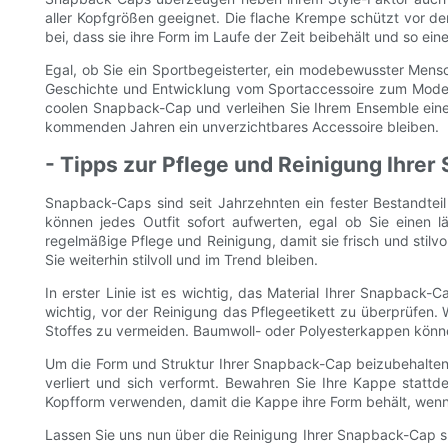
aller Kopfgrößen geeignet. Die flache Krempe schützt vor de
bei, dass sie ihre Form im Laufe der Zeit beibehält und so e
Egal, ob Sie ein Sportbegeisterter, ein modebewusster Mensc
Geschichte und Entwicklung vom Sportaccessoire zum Mode-Bas
coolen Snapback-Cap und verleihen Sie Ihrem Ensemble eine
kommenden Jahren ein unverzichtbares Accessoire bleiben.
- Tipps zur Pflege und Reinigung Ihre
Snapback-Caps sind seit Jahrzehnten ein fester Bestandteil
können jedes Outfit sofort aufwerten, egal ob Sie einen 
regelmäßige Pflege und Reinigung, damit sie frisch und stilv
Sie weiterhin stilvoll und im Trend bleiben.
In erster Linie ist es wichtig, das Material Ihrer Snapbac
wichtig, vor der Reinigung das Pflegeetikett zu überprüfen.
Stoffes zu vermeiden. Baumwoll- oder Polyesterkappen kön
Um die Form und Struktur Ihrer Snapback-Cap beizubehalten, 
verliert und sich verformt. Bewahren Sie Ihre Kappe statt
Kopfform verwenden, damit die Kappe ihre Form behält, wenn 
Lassen Sie uns nun über die Reinigung Ihrer Snapback-Cap sp