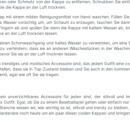
cken oder Schmutz von der Kappe zu entfernen. Schrubben Sie einfa
Sie die Kappe an der Luft trocknen.
Cap mit einem milden Reinigungsmittel von Hand waschen. Füllen 
as Wasser vorsichtig um, um Schaum zu erzeugen, tauchen Sie dann 
Fingern ab und spülen Sie dann die Kappe mit kaltem Wasser ab, bi
e an der Luft trocknen lassen.
einen Schonwaschgang und kaltes Wasser zu verwenden, um eine B
zu verhindern, dass sie an anderen Wäschestücken in der Waschma
evor Sie sie an der Luft trocknen lassen.
rendiges und modisches Accessoire sind, das jedem Outfit eine coo
ellen, dass sie in Top-Zustand bleiben und Sie auch in den kommend
d, egal wie oft Sie sie tragen.
 unverzichtbares Accessoire für jeden sind, der stilvoll und i
des Outfit. Egal, ob Sie zu einem Baseballspiel gehen oder einfach 
anche wissen wir, wie wichtig es ist, stilvoll und trendy zu bleibe
arderobe noch heute um ein paar dieser coolen Kappen und bringen Si