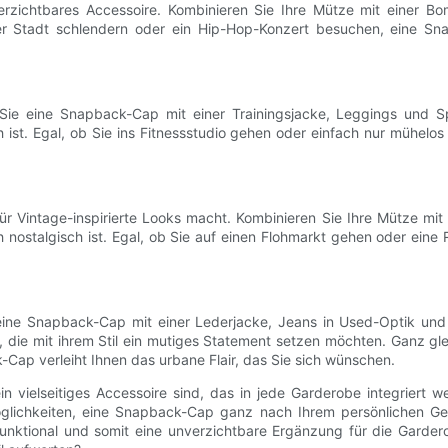
zichtbares Accessoire. Kombinieren Sie Ihre Mütze mit einer B
r Stadt schlendern oder ein Hip-Hop-Konzert besuchen, eine Snap
Sie eine Snapback-Cap mit einer Trainingsjacke, Leggings und Sp
ist. Egal, ob Sie ins Fitnessstudio gehen oder einfach nur mühelo
 Vintage-inspirierte Looks macht. Kombinieren Sie Ihre Mütze mit e
h nostalgisch ist. Egal, ob Sie auf einen Flohmarkt gehen oder ein
ine Snapback-Cap mit einer Lederjacke, Jeans in Used-Optik und Sp
e, die mit ihrem Stil ein mutiges Statement setzen möchten. Ganz g
Cap verleiht Ihnen das urbane Flair, das Sie sich wünschen.
ielseitiges Accessoire sind, das in jede Garderobe integriert werd
Möglichkeiten, eine Snapback-Cap ganz nach Ihrem persönlichen Ge
 funktional und somit eine unverzichtbare Ergänzung für die Gar