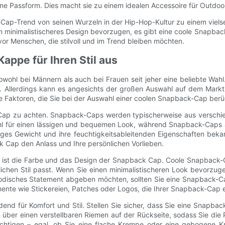
eme Passform. Dies macht sie zu einem idealen Accessoire für Out
p-Trend von seinen Wurzeln in der Hip-Hop-Kultur zu einem vielsei
n minimalistischeres Design bevorzugen, es gibt eine coole Snapback
r Menschen, die stilvoll und im Trend bleiben möchten.
appe für Ihren Stil aus
bei Männern als auch bei Frauen seit jeher eine beliebte Wahl. Sie
en. Allerdings kann es angesichts der großen Auswahl auf dem Markt 
 Faktoren, die Sie bei der Auswahl einer coolen Snapback-Cap berück
ck Cap zu achten. Snapback-Caps werden typischerweise aus verschie
l für einen lässigen und bequemen Look, während Snapback-Caps au
ges Gewicht und ihre feuchtigkeitsableitenden Eigenschaften bekan
k Cap den Anlass und Ihre persönlichen Vorlieben.
lt, ist die Farbe und das Design der Snapback Cap. Coole Snapback
lichen Stil passt. Wenn Sie einen minimalistischeren Look bevorzug
disches Statement abgeben möchten, sollten Sie eine Snapback-Cap
ente wie Stickereien, Patches oder Logos, die Ihrer Snapback-Cap e
end für Komfort und Stil. Stellen Sie sicher, dass Sie eine Snapb
 über einen verstellbaren Riemen auf der Rückseite, sodass Sie di
chtigen – egal, ob Sie eine flache Krempe oder eine gebogene K