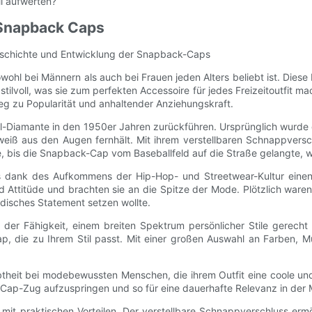
l aufwerten?
 Snapback Caps
 Geschichte und Entwicklung der Snapback-Caps
 bei Männern als auch bei Frauen jeden Alters beliebt ist. Diese 
tilvoll, was sie zum perfekten Accessoire für jedes Freizeitoutfit ma
g zu Popularität und anhaltender Anziehungskraft.
-Diamante in den 1950er Jahren zurückführen. Ursprünglich wurde d
eiß aus den Augen fernhält. Mit ihrem verstellbaren Schnappvers
e, bis die Snapback-Cap vom Baseballfeld auf die Straße gelangte, w
 dank des Aufkommens der Hip-Hop- und Streetwear-Kultur einen
 Attitüde und brachten sie an die Spitze der Mode. Plötzlich ware
disches Statement setzen wollte.
d der Fähigkeit, einem breiten Spektrum persönlicher Stile gerecht
, die zu Ihrem Stil passt. Mit einer großen Auswahl an Farben, 
theit bei modebewussten Menschen, die ihrem Outfit eine coole und
Cap-Zug aufzuspringen und so für eine dauerhafte Relevanz in der
 praktischen Vorteilen. Der verstellbare Schnappverschluss ermög