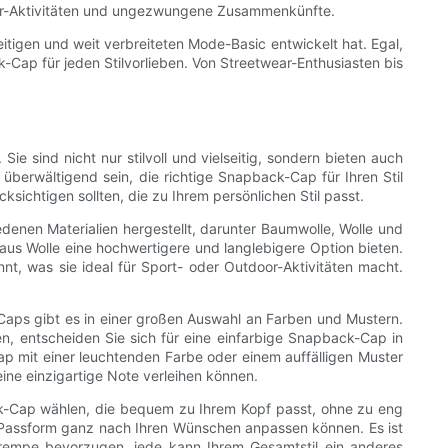
door-Aktivitäten und ungezwungene Zusammenkünfte.
tigen und weit verbreiteten Mode-Basic entwickelt hat. Egal,
-Cap für jeden Stilvorlieben. Von Streetwear-Enthusiasten bis
 sind nicht nur stilvoll und vielseitig, sondern bieten auch
überwältigend sein, die richtige Snapback-Cap für Ihren Stil
sichtigen sollten, die zu Ihrem persönlichen Stil passt.
denen Materialien hergestellt, darunter Baumwolle, Wolle und
s Wolle eine hochwertigere und langlebigere Option bieten.
nt, was sie ideal für Sport- oder Outdoor-Aktivitäten macht.
-Caps gibt es in einer großen Auswahl an Farben und Mustern.
en, entscheiden Sie sich für eine einfarbige Snapback-Cap in
 mit einer leuchtenden Farbe oder einem auffälligen Muster
ine einzigartige Note verleihen können.
ack-Cap wählen, die bequem zu Ihrem Kopf passt, ohne zu eng
e Passform ganz nach Ihren Wünschen anpassen können. Es ist
rempe bevorzugen, jede kann Ihrem Gesamtstil ein anderes