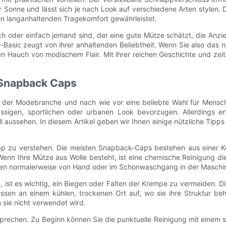
r Sonne und lässt sich je nach Look auf verschiedene Arten stylen. 
inen langanhaltenden Tragekomfort gewährleistet.
h oder einfach jemand sind, der eine gute Mütze schätzt, die Anzi
ic zeugt von ihrer anhaltenden Beliebtheit. Wenn Sie also das näc
n Hauch von modischem Flair. Mit ihrer reichen Geschichte und zei
r Snapback Caps
 der Modebranche und nach wie vor eine beliebte Wahl für Menschen 
lässigen, sportlichen oder urbanen Look bevorzugen. Allerdings 
oll aussehen. In diesem Artikel geben wir Ihnen einige nützliche Tip
k-Cap zu verstehen. Die meisten Snapback-Caps bestehen aus einer K
 Wenn Ihre Mütze aus Wolle besteht, ist eine chemische Reinigung d
nen normalerweise von Hand oder im Schonwaschgang in der Masch
ist es wichtig, ein Biegen oder Falten der Krempe zu vermeiden. D
dessen an einem kühlen, trockenen Ort auf, wo sie ihre Struktur b
sie nicht verwendet wird.
rechen. Zu Beginn können Sie die punktuelle Reinigung mit einem s