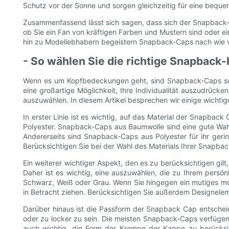
Schutz vor der Sonne und sorgen gleichzeitig für eine bequ
Zusammenfassend lässt sich sagen, dass sich der Snapback-Ca
ob Sie ein Fan von kräftigen Farben und Mustern sind oder ei
hin zu Modeliebhabern begeistern Snapback-Caps nach wie vo
- So wählen Sie die richtige Snapback-K
Wenn es um Kopfbedeckungen geht, sind Snapback-Caps sowohl 
eine großartige Möglichkeit, Ihre Individualität auszudrück
auszuwählen. In diesem Artikel besprechen wir einige wichtige
In erster Linie ist es wichtig, auf das Material der Snapba
Polyester. Snapback-Caps aus Baumwolle sind eine gute Wah
Andererseits sind Snapback-Caps aus Polyester für ihr gerin
Berücksichtigen Sie bei der Wahl des Materials Ihrer Snapbac
Ein weiterer wichtiger Aspekt, den es zu berücksichtigen gi
Daher ist es wichtig, eine auszuwählen, die zu Ihrem persön
Schwarz, Weiß oder Grau. Wenn Sie hingegen ein mutiges mo
in Betracht ziehen. Berücksichtigen Sie außerdem Designelem
Darüber hinaus ist die Passform der Snapback Cap entscheid
oder zu locker zu sein. Die meisten Snapback-Caps verfügen
auch wichtig, die Form der Krempe der Kappe zu berücksi