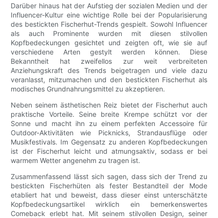
Darüber hinaus hat der Aufstieg der sozialen Medien und der
Influencer-Kultur eine wichtige Rolle bei der Popularisierung
des bestickten Fischerhut-Trends gespielt. Sowohl Influencer
als auch Prominente wurden mit diesen stilvollen
Kopfbedeckungen gesichtet und zeigten oft, wie sie auf
verschiedene Arten gestylt werden können. Diese
Bekanntheit hat zweifellos zur weit verbreiteten
Anziehungskraft des Trends beigetragen und viele dazu
veranlasst, mitzumachen und den bestickten Fischerhut als
modisches Grundnahrungsmittel zu akzeptieren.
Neben seinem ästhetischen Reiz bietet der Fischerhut auch
praktische Vorteile. Seine breite Krempe schützt vor der
Sonne und macht ihn zu einem perfekten Accessoire für
Outdoor-Aktivitäten wie Picknicks, Strandausflüge oder
Musikfestivals. Im Gegensatz zu anderen Kopfbedeckungen
ist der Fischerhut leicht und atmungsaktiv, sodass er bei
warmem Wetter angenehm zu tragen ist.
Zusammenfassend lässt sich sagen, dass sich der Trend zu
bestickten Fischerhüten als fester Bestandteil der Mode
etabliert hat und beweist, dass dieser einst unterschätzte
Kopfbedeckungsartikel wirklich ein bemerkenswertes
Comeback erlebt hat. Mit seinem stilvollen Design, seiner