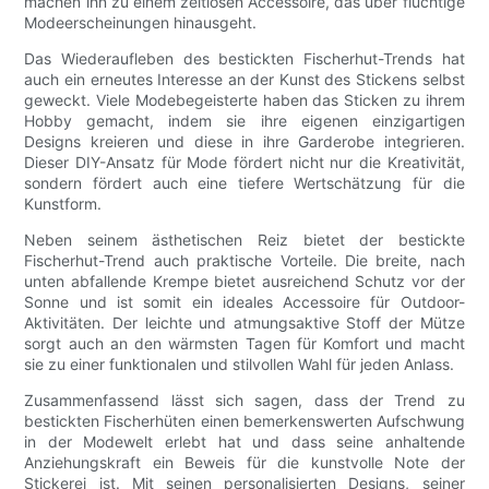
machen ihn zu einem zeitlosen Accessoire, das über flüchtige
Modeerscheinungen hinausgeht.
Das Wiederaufleben des bestickten Fischerhut-Trends hat
auch ein erneutes Interesse an der Kunst des Stickens selbst
geweckt. Viele Modebegeisterte haben das Sticken zu ihrem
Hobby gemacht, indem sie ihre eigenen einzigartigen
Designs kreieren und diese in ihre Garderobe integrieren.
Dieser DIY-Ansatz für Mode fördert nicht nur die Kreativität,
sondern fördert auch eine tiefere Wertschätzung für die
Kunstform.
Neben seinem ästhetischen Reiz bietet der bestickte
Fischerhut-Trend auch praktische Vorteile. Die breite, nach
unten abfallende Krempe bietet ausreichend Schutz vor der
Sonne und ist somit ein ideales Accessoire für Outdoor-
Aktivitäten. Der leichte und atmungsaktive Stoff der Mütze
sorgt auch an den wärmsten Tagen für Komfort und macht
sie zu einer funktionalen und stilvollen Wahl für jeden Anlass.
Zusammenfassend lässt sich sagen, dass der Trend zu
bestickten Fischerhüten einen bemerkenswerten Aufschwung
in der Modewelt erlebt hat und dass seine anhaltende
Anziehungskraft ein Beweis für die kunstvolle Note der
Stickerei ist. Mit seinen personalisierten Designs, seiner