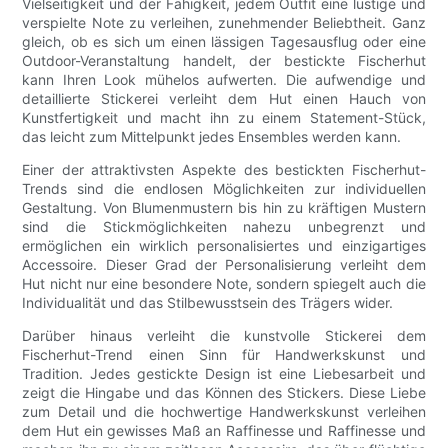
Vielseitigkeit und der Fähigkeit, jedem Outfit eine lustige und
verspielte Note zu verleihen, zunehmender Beliebtheit. Ganz
gleich, ob es sich um einen lässigen Tagesausflug oder eine
Outdoor-Veranstaltung handelt, der bestickte Fischerhut
kann Ihren Look mühelos aufwerten. Die aufwendige und
detaillierte Stickerei verleiht dem Hut einen Hauch von
Kunstfertigkeit und macht ihn zu einem Statement-Stück,
das leicht zum Mittelpunkt jedes Ensembles werden kann.
Einer der attraktivsten Aspekte des bestickten Fischerhut-
Trends sind die endlosen Möglichkeiten zur individuellen
Gestaltung. Von Blumenmustern bis hin zu kräftigen Mustern
sind die Stickmöglichkeiten nahezu unbegrenzt und
ermöglichen ein wirklich personalisiertes und einzigartiges
Accessoire. Dieser Grad der Personalisierung verleiht dem
Hut nicht nur eine besondere Note, sondern spiegelt auch die
Individualität und das Stilbewusstsein des Trägers wider.
Darüber hinaus verleiht die kunstvolle Stickerei dem
Fischerhut-Trend einen Sinn für Handwerkskunst und
Tradition. Jedes gestickte Design ist eine Liebesarbeit und
zeigt die Hingabe und das Können des Stickers. Diese Liebe
zum Detail und die hochwertige Handwerkskunst verleihen
dem Hut ein gewisses Maß an Raffinesse und Raffinesse und