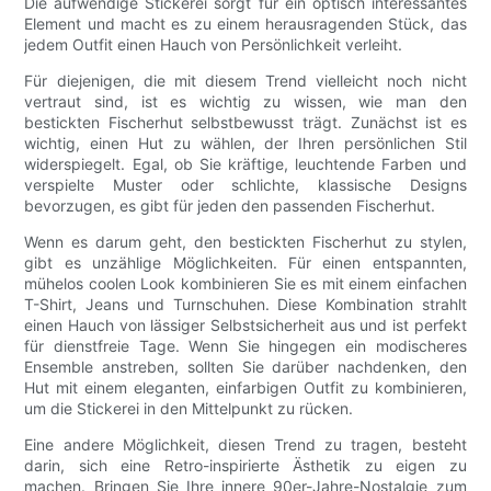
Die aufwendige Stickerei sorgt für ein optisch interessantes
Element und macht es zu einem herausragenden Stück, das
jedem Outfit einen Hauch von Persönlichkeit verleiht.
Für diejenigen, die mit diesem Trend vielleicht noch nicht
vertraut sind, ist es wichtig zu wissen, wie man den
bestickten Fischerhut selbstbewusst trägt. Zunächst ist es
wichtig, einen Hut zu wählen, der Ihren persönlichen Stil
widerspiegelt. Egal, ob Sie kräftige, leuchtende Farben und
verspielte Muster oder schlichte, klassische Designs
bevorzugen, es gibt für jeden den passenden Fischerhut.
Wenn es darum geht, den bestickten Fischerhut zu stylen,
gibt es unzählige Möglichkeiten. Für einen entspannten,
mühelos coolen Look kombinieren Sie es mit einem einfachen
T-Shirt, Jeans und Turnschuhen. Diese Kombination strahlt
einen Hauch von lässiger Selbstsicherheit aus und ist perfekt
für dienstfreie Tage. Wenn Sie hingegen ein modischeres
Ensemble anstreben, sollten Sie darüber nachdenken, den
Hut mit einem eleganten, einfarbigen Outfit zu kombinieren,
um die Stickerei in den Mittelpunkt zu rücken.
Eine andere Möglichkeit, diesen Trend zu tragen, besteht
darin, sich eine Retro-inspirierte Ästhetik zu eigen zu
machen. Bringen Sie Ihre innere 90er-Jahre-Nostalgie zum