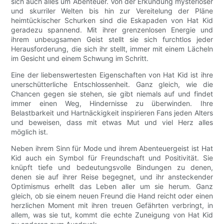
sich auch alles um Abenteuer. Von der Erkundung mysteriöser
und skurriler Welten bis hin zur Vereitelung der Pläne
heimtückischer Schurken sind die Eskapaden von Hat Kid
geradezu spannend. Mit ihrer grenzenlosen Energie und
ihrem unbeugsamen Geist stellt sie sich furchtlos jeder
Herausforderung, die sich ihr stellt, immer mit einem Lächeln
im Gesicht und einem Schwung im Schritt.
Eine der liebenswertesten Eigenschaften von Hat Kid ist ihre
unerschütterliche Entschlossenheit. Ganz gleich, wie die
Chancen gegen sie stehen, sie gibt niemals auf und findet
immer einen Weg, Hindernisse zu überwinden. Ihre
Belastbarkeit und Hartnäckigkeit inspirieren Fans jeden Alters
und beweisen, dass mit etwas Mut und viel Herz alles
möglich ist.
Neben ihrem Sinn für Mode und ihrem Abenteuergeist ist Hat
Kid auch ein Symbol für Freundschaft und Positivität. Sie
knüpft tiefe und bedeutungsvolle Bindungen zu denen,
denen sie auf ihrer Reise begegnet, und ihr ansteckender
Optimismus erhellt das Leben aller um sie herum. Ganz
gleich, ob sie einem neuen Freund die Hand reicht oder einen
herzlichen Moment mit ihren treuen Gefährten verbringt, in
allem, was sie tut, kommt die echte Zuneigung von Hat Kid