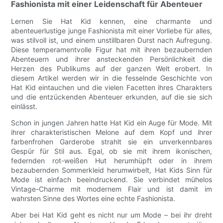
Fashionista mit einer Leidenschaft für Abenteuer
Lernen Sie Hat Kid kennen, eine charmante und
abenteuerlustige junge Fashionista mit einer Vorliebe für alles,
was stilvoll ist, und einem unstillbaren Durst nach Aufregung.
Diese temperamentvolle Figur hat mit ihren bezaubernden
Abenteuern und ihrer ansteckenden Persönlichkeit die
Herzen des Publikums auf der ganzen Welt erobert. In
diesem Artikel werden wir in die fesselnde Geschichte von
Hat Kid eintauchen und die vielen Facetten ihres Charakters
und die entzückenden Abenteuer erkunden, auf die sie sich
einlässt.
Schon in jungen Jahren hatte Hat Kid ein Auge für Mode. Mit
ihrer charakteristischen Melone auf dem Kopf und ihrer
farbenfrohen Garderobe strahlt sie ein unverkennbares
Gespür für Stil aus. Egal, ob sie mit ihrem ikonischen,
federnden rot-weißen Hut herumhüpft oder in ihrem
bezaubernden Sommerkleid herumwirbelt, Hat Kids Sinn für
Mode ist einfach beeindruckend. Sie verbindet mühelos
Vintage-Charme mit modernem Flair und ist damit im
wahrsten Sinne des Wortes eine echte Fashionista.
Aber bei Hat Kid geht es nicht nur um Mode – bei ihr dreht