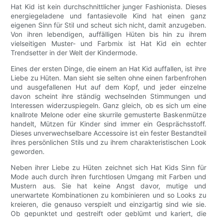
Hat Kid ist kein durchschnittlicher junger Fashionista. Dieses
energiegeladene und fantasievolle Kind hat einen ganz
eigenen Sinn für Stil und scheut sich nicht, damit anzugeben.
Von ihren lebendigen, auffälligen Hüten bis hin zu ihrem
vielseitigen Muster- und Farbmix ist Hat Kid ein echter
Trendsetter in der Welt der Kindermode.
Eines der ersten Dinge, die einem an Hat Kid auffallen, ist ihre
Liebe zu Hüten. Man sieht sie selten ohne einen farbenfrohen
und ausgefallenen Hut auf dem Kopf, und jeder einzelne
davon scheint ihre ständig wechselnden Stimmungen und
Interessen widerzuspiegeln. Ganz gleich, ob es sich um eine
knallrote Melone oder eine skurrile gemusterte Baskenmütze
handelt, Mützen für Kinder sind immer ein Gesprächsstoff.
Dieses unverwechselbare Accessoire ist ein fester Bestandteil
ihres persönlichen Stils und zu ihrem charakteristischen Look
geworden.
Neben ihrer Liebe zu Hüten zeichnet sich Hat Kids Sinn für
Mode auch durch ihren furchtlosen Umgang mit Farben und
Mustern aus. Sie hat keine Angst davor, mutige und
unerwartete Kombinationen zu kombinieren und so Looks zu
kreieren, die genauso verspielt und einzigartig sind wie sie.
Ob gepunktet und gestreift oder geblümt und kariert, die