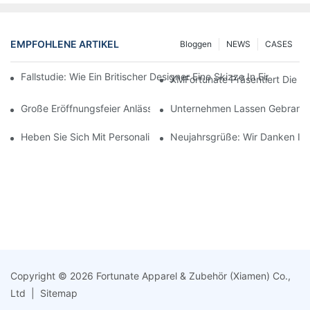
EMPFOHLENE ARTIKEL
Bloggen
NEWS
CASES
Fallstudie: Wie Ein Britischer Designer Eine Skizze In Einen H
XMFortunate Präsentiert Die Ne
Große Eröffnungsfeier Anlässlich Des Chinesischen Neujahrsfes
Unternehmen Lassen Gebrandete
Heben Sie Sich Mit Personalisierter Kopfbedeckung Ab.
Neujahrsgrüße: Wir Danken Ihn
Copyright © 2026 Fortunate Apparel & Zubehör (Xiamen) Co.,
Ltd |
Sitemap