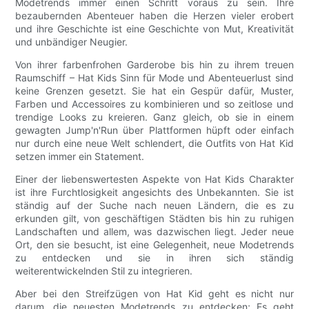
Modetrends immer einen Schritt voraus zu sein. Ihre
bezaubernden Abenteuer haben die Herzen vieler erobert
und ihre Geschichte ist eine Geschichte von Mut, Kreativität
und unbändiger Neugier.
Von ihrer farbenfrohen Garderobe bis hin zu ihrem treuen
Raumschiff – Hat Kids Sinn für Mode und Abenteuerlust sind
keine Grenzen gesetzt. Sie hat ein Gespür dafür, Muster,
Farben und Accessoires zu kombinieren und so zeitlose und
trendige Looks zu kreieren. Ganz gleich, ob sie in einem
gewagten Jump'n'Run über Plattformen hüpft oder einfach
nur durch eine neue Welt schlendert, die Outfits von Hat Kid
setzen immer ein Statement.
Einer der liebenswertesten Aspekte von Hat Kids Charakter
ist ihre Furchtlosigkeit angesichts des Unbekannten. Sie ist
ständig auf der Suche nach neuen Ländern, die es zu
erkunden gilt, von geschäftigen Städten bis hin zu ruhigen
Landschaften und allem, was dazwischen liegt. Jeder neue
Ort, den sie besucht, ist eine Gelegenheit, neue Modetrends
zu entdecken und sie in ihren sich ständig
weiterentwickelnden Stil zu integrieren.
Aber bei den Streifzügen von Hat Kid geht es nicht nur
darum, die neuesten Modetrends zu entdecken; Es geht