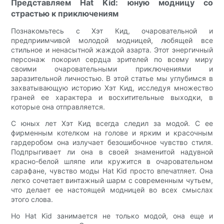
Представляем Hat Kid: юную модницу со
страстью к приключениям
Познакомьтесь с Хэт Кид, очаровательной и
предприимчивой молодой модницей, любящей все
стильное и ненасытной жаждой азарта. Этот энергичный
персонаж покорил сердца зрителей по всему миру
своими очаровательными приключениями и
заразительной личностью. В этой статье мы углубимся в
захватывающую историю Хэт Кид, исследуя множество
граней ее характера и восхитительные выходки, в
которые она отправляется.
С юных лет Хэт Кид всегда следил за модой. С ее
фирменным котелком на голове и ярким и красочным
гардеробом она излучает безошибочное чувство стиля.
Подпрыгивает ли она в своей знаменитой надувной
красно-белой шляпе или кружится в очаровательном
сарафане, чувство моды Hat Kid просто впечатляет. Она
легко сочетает винтажный шарм с современным чутьем,
что делает ее настоящей модницей во всех смыслах
этого слова.
Но Hat Kid занимается не только модой, она еще и