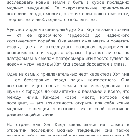
исследовать новые земли и быть в курсе последних
модных тенденций. Ее очаровательные приключения
покорили сердца многих, а ее история полна смелости,
творчества и необузданного любопытства.
Чувство моды и авантюрный дух Хэт Кид не знают границ
— от ее красочного гардероба до надежного
космического корабля. Она умеет смешивать и сочетать
узоры, цвета и аксессуары, создавая одновременно
вневременные и модные образы. Прыгает ли она по
платформам в смелом платформере или просто гуляет по
новому миру, наряды Хэт Кид всегда бросаются в глаза.
Одна из самых привлекательных черт характера Хэт Кид
— ее бесстрашие перед лицом неизвестного. Она
постоянно ищет новые земли для исследования: от
шумных городов до безмятежных пейзажей и всего, что
между ними. Каждое новое место, которое она
посещает, — это возможность открыть для себя новые
модные тенденции и включить их в свой постоянно
развивающийся стиль.
Но странствия Хэт Кида заключаются не только в
открытии последних модных тенденций; они также
помогут найти новых друзей и союзников на этом пути. В