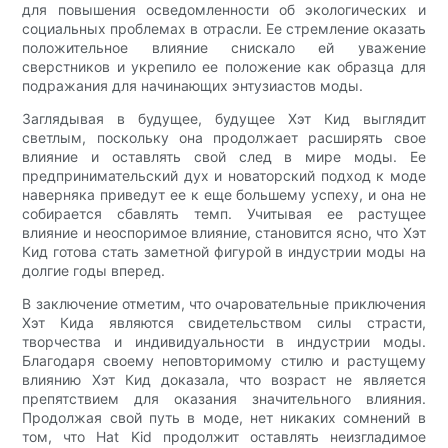
для повышения осведомленности об экологических и
социальных проблемах в отрасли. Ее стремление оказать
положительное влияние снискало ей уважение
сверстников и укрепило ее положение как образца для
подражания для начинающих энтузиастов моды.
Заглядывая в будущее, будущее Хэт Кид выглядит
светлым, поскольку она продолжает расширять свое
влияние и оставлять свой след в мире моды. Ее
предпринимательский дух и новаторский подход к моде
наверняка приведут ее к еще большему успеху, и она не
собирается сбавлять темп. Учитывая ее растущее
влияние и неоспоримое влияние, становится ясно, что Хэт
Кид готова стать заметной фигурой в индустрии моды на
долгие годы вперед.
В заключение отметим, что очаровательные приключения
Хэт Кида являются свидетельством силы страсти,
творчества и индивидуальности в индустрии моды.
Благодаря своему неповторимому стилю и растущему
влиянию Хэт Кид доказала, что возраст не является
препятствием для оказания значительного влияния.
Продолжая свой путь в моде, нет никаких сомнений в
том, что Hat Kid продолжит оставлять неизгладимое