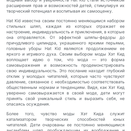
расширения прав и возможностей детей, стимулируя их
творческий потенциал и воспитывая их самооценку.
Hat Kid известна своим постоянно меняющимся набором
стильных шляп, каждая из которых отражает ее
настроение, индивидуальность и приключения, в которые
она отправляется. От эффектной шляпы-федоры до
причудливого цилиндра, украшенного яркими перьями,
головные уборы Hat Kid являются продолжением ее
яркого и игривого духа. Своим выбором моды Хэт Кид
воплощает идею о том, что мода — это форма
самовыражения и возможность продемонстрировать
свою индивидуальность. Это послание находит глубокий
отклик у молодых читателей, которые часто чувствуют
давление, связанное с необходимостью соответствовать
общественным нормам и тенденциям. Видя, как Хэт Кид
уверенно самовыражается в своей моде, дети могут
принять свой уникальный стиль и выразить себя, не
опасаясь осуждения.
Более того, чувство моды Хэт Кида служит
катализатором творческих способностей юных
читателей. Дети очарованы ее постоянно меняющимся
ансамблем шляп, пробуждающим их воображение и