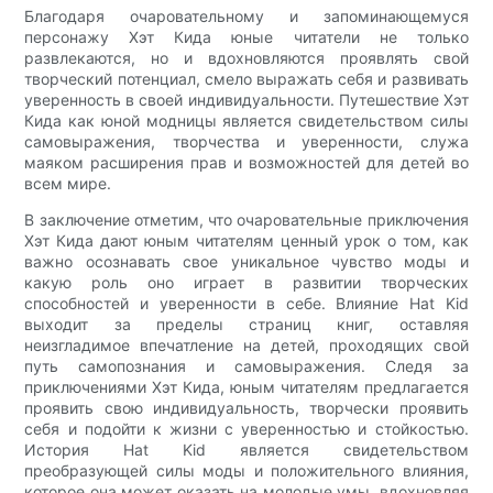
Благодаря очаровательному и запоминающемуся
персонажу Хэт Кида юные читатели не только
развлекаются, но и вдохновляются проявлять свой
творческий потенциал, смело выражать себя и развивать
уверенность в своей индивидуальности. Путешествие Хэт
Кида как юной модницы является свидетельством силы
самовыражения, творчества и уверенности, служа
маяком расширения прав и возможностей для детей во
всем мире.
В заключение отметим, что очаровательные приключения
Хэт Кида дают юным читателям ценный урок о том, как
важно осознавать свое уникальное чувство моды и
какую роль оно играет в развитии творческих
способностей и уверенности в себе. Влияние Hat Kid
выходит за пределы страниц книг, оставляя
неизгладимое впечатление на детей, проходящих свой
путь самопознания и самовыражения. Следя за
приключениями Хэт Кида, юным читателям предлагается
проявить свою индивидуальность, творчески проявить
себя и подойти к жизни с уверенностью и стойкостью.
История Hat Kid является свидетельством
преобразующей силы моды и положительного влияния,
которое она может оказать на молодые умы, вдохновляя