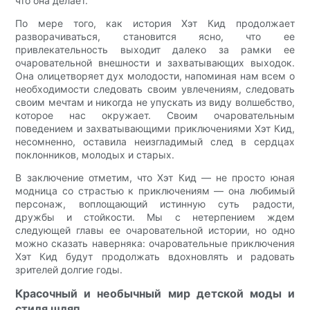
что она делает.
По мере того, как история Хэт Кид продолжает
разворачиваться, становится ясно, что ее
привлекательность выходит далеко за рамки ее
очаровательной внешности и захватывающих выходок.
Она олицетворяет дух молодости, напоминая нам всем о
необходимости следовать своим увлечениям, следовать
своим мечтам и никогда не упускать из виду волшебство,
которое нас окружает. Своим очаровательным
поведением и захватывающими приключениями Хэт Кид,
несомненно, оставила неизгладимый след в сердцах
поклонников, молодых и старых.
В заключение отметим, что Хэт Кид — не просто юная
модница со страстью к приключениям — она любимый
персонаж, воплощающий истинную суть радости,
дружбы и стойкости. Мы с нетерпением ждем
следующей главы ее очаровательной истории, но одно
можно сказать наверняка: очаровательные приключения
Хэт Кид будут продолжать вдохновлять и радовать
зрителей долгие годы.
Красочный и необычный мир детской моды и
стиля шляп