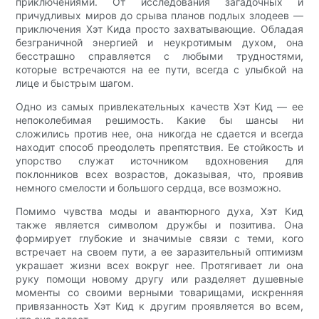
приключениями. От исследования загадочных и
причудливых миров до срыва планов подлых злодеев —
приключения Хэт Кида просто захватывающие. Обладая
безграничной энергией и неукротимым духом, она
бесстрашно справляется с любыми трудностями,
которые встречаются на ее пути, всегда с улыбкой на
лице и быстрым шагом.
Одно из самых привлекательных качеств Хэт Кид — ее
непоколебимая решимость. Какие бы шансы ни
сложились против нее, она никогда не сдается и всегда
находит способ преодолеть препятствия. Ее стойкость и
упорство служат источником вдохновения для
поклонников всех возрастов, доказывая, что, проявив
немного смелости и большого сердца, все возможно.
Помимо чувства моды и авантюрного духа, Хэт Кид
также является символом дружбы и позитива. Она
формирует глубокие и значимые связи с теми, кого
встречает на своем пути, а ее заразительный оптимизм
украшает жизни всех вокруг нее. Протягивает ли она
руку помощи новому другу или разделяет душевные
моменты со своими верными товарищами, искренняя
привязанность Хэт Кид к другим проявляется во всем,