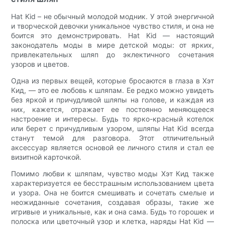
Hat Kid – не обычный молодой модник. У этой энергичной
и творческой девочки уникальное чувство стиля, и она не
боится это демонстрировать. Hat Kid — настоящий
законодатель моды в мире детской моды: от ярких,
привлекательных шляп до эклектичного сочетания
узоров и цветов.
Одна из первых вещей, которые бросаются в глаза в Хэт
Кид, — это ее любовь к шляпам. Ее редко можно увидеть
без яркой и причудливой шляпы на голове, и каждая из
них, кажется, отражает ее постоянно меняющееся
настроение и интересы. Будь то ярко-красный котелок
или берет с причудливым узором, шляпы Hat Kid всегда
станут темой для разговора. Этот отличительный
аксессуар является основой ее личного стиля и стал ее
визитной карточкой.
Помимо любви к шляпам, чувство моды Хэт Кид также
характеризуется ее бесстрашным использованием цвета
и узора. Она не боится смешивать и сочетать смелые и
неожиданные сочетания, создавая образы, такие же
игривые и уникальные, как и она сама. Будь то горошек и
полоска или цветочный узор и клетка, наряды Hat Kid —