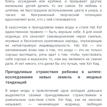
боясь осуждения или критики, и призывает других
маленьких детей делать то же самое. Ее любовь к
шляпам, ее бесстрашное использование цвета и узора, а
также ее безграничный творческий потенциал
вдохновляют всех, кто с ней сталкивается.
В красочном и причудливом мире моды и стиля Hat Kid
единственное правило — быть верным себе. А для юной
модницы это означает самовыражение через смелые,
игривые и бесконечно креативные наряды, отражающие
ее неповторимую индивидуальность. Hat Kid — это
напоминание всем нам о том, что мода — это не только
хорошо выглядеть; речь идет о том, чтобы чувствовать
себя хорошо и выражать то, кем мы являемся на самом
деле. И нет никого, кто делал бы это лучше, чем Хэт Кид.
Причудливые странствия ребенка в шляпе:
исследование новых земель и модных
тенденций
В мире моды и приключений одна молодая девушка
выделяется своими причудливыми странствиями и
уникальным чувством стиля. Хэт Кид, как ее ласково
называют, — начинающая модница, любящая