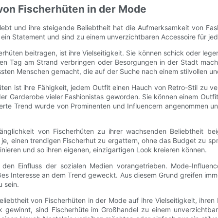
von Fischerhüten in der Mode
ebt und ihre steigende Beliebtheit hat die Aufmerksamkeit von Fas
en ein Statement und sind zu einem unverzichtbaren Accessoire für j
rhüten beitragen, ist ihre Vielseitigkeit. Sie können schick oder le
inen Tag am Strand verbringen oder Besorgungen in der Stadt machen
ssten Menschen gemacht, die auf der Suche nach einem stilvollen und
hüten ist ihre Fähigkeit, jedem Outfit einen Hauch von Retro-Stil zu
der Garderobe vieler Fashionistas geworden. Sie können einem Outfit 
ierte Trend wurde von Prominenten und Influencern angenommen und
änglichkeit von Fischerhüten zu ihrer wachsenden Beliebtheit b
 je, einen trendigen Fischerhut zu ergattern, ohne das Budget zu s
inieren und so ihren eigenen, einzigartigen Look kreieren können.
en Einfluss der sozialen Medien vorangetrieben. Mode-Influence
oßes Interesse an dem Trend geweckt. Aus diesem Grund greifen imme
 sein.
theit von Fischerhüten in der Mode auf ihre Vielseitigkeit, ihren R
 gewinnt, sind Fischerhüte im Großhandel zu einem unverzichtbar