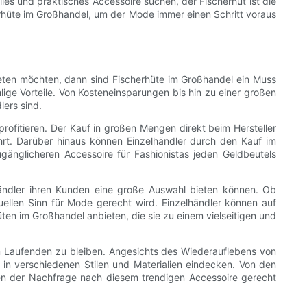
lles und praktisches Accessoire suchen, der Fischerhut ist die
rhüte im Großhandel, um der Mode immer einen Schritt voraus
eten möchten, dann sind Fischerhüte im Großhandel ein Muss
ige Vorteile. Von Kosteneinsparungen bis hin zu einer großen
lers sind.
rofitieren. Der Kauf in großen Mengen direkt beim Hersteller
ührt. Darüber hinaus können Einzelhändler durch den Kauf im
änglicheren Accessoire für Fashionistas jeden Geldbeutels
elhändler ihren Kunden eine große Auswahl bieten können. Ob
duellen Sinn für Mode gerecht wird. Einzelhändler können auf
en im Großhandel anbieten, die sie zu einem vielseitigen und
dem Laufenden zu bleiben. Angesichts des Wiederauflebens von
 in verschiedenen Stilen und Materialien eindecken. Von den
en der Nachfrage nach diesem trendigen Accessoire gerecht