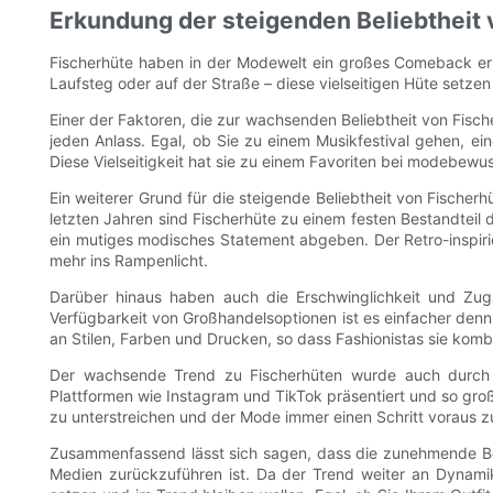
Erkundung der steigenden Beliebtheit 
Fischerhüte haben in der Modewelt ein großes Comeback erl
Laufsteg oder auf der Straße – diese vielseitigen Hüte setz
Einer der Faktoren, die zur wachsenden Beliebtheit von Fische
jeden Anlass. Egal, ob Sie zu einem Musikfestival gehen, e
Diese Vielseitigkeit hat sie zu einem Favoriten bei modebewu
Ein weiterer Grund für die steigende Beliebtheit von Fischer
letzten Jahren sind Fischerhüte zu einem festen Bestandteil 
ein mutiges modisches Statement abgeben. Der Retro-inspir
mehr ins Rampenlicht.
Darüber hinaus haben auch die Erschwinglichkeit und Zug
Verfügbarkeit von Großhandelsoptionen ist es einfacher denn
an Stilen, Farben und Drucken, so dass Fashionistas sie komb
Der wachsende Trend zu Fischerhüten wurde auch durch d
Plattformen wie Instagram und TikTok präsentiert und so gr
zu unterstreichen und der Mode immer einen Schritt voraus zu
Zusammenfassend lässt sich sagen, dass die zunehmende Belieb
Medien zurückzuführen ist. Da der Trend weiter an Dynamik