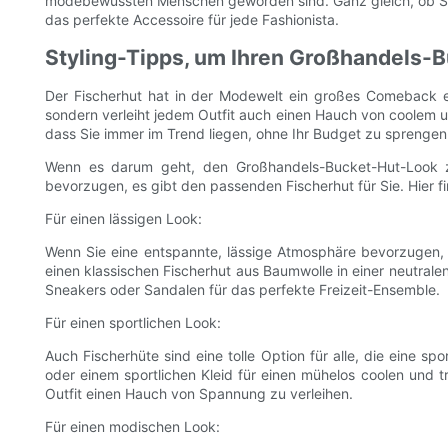
modebewussten Menschen geworden sind. Ganz gleich, ob Sie
das perfekte Accessoire für jede Fashionista.
Styling-Tipps, um Ihren Großhandels-
Der Fischerhut hat in der Modewelt ein großes Comeback erl
sondern verleiht jedem Outfit auch einen Hauch von coolem u
dass Sie immer im Trend liegen, ohne Ihr Budget zu sprengen
Wenn es darum geht, den Großhandels-Bucket-Hut-Look zu 
bevorzugen, es gibt den passenden Fischerhut für Sie. Hier fi
Für einen lässigen Look:
Wenn Sie eine entspannte, lässige Atmosphäre bevorzugen, is
einen klassischen Fischerhut aus Baumwolle in einer neutral
Sneakers oder Sandalen für das perfekte Freizeit-Ensemble.
Für einen sportlichen Look:
Auch Fischerhüte sind eine tolle Option für alle, die eine sp
oder einem sportlichen Kleid für einen mühelos coolen und t
Outfit einen Hauch von Spannung zu verleihen.
Für einen modischen Look: