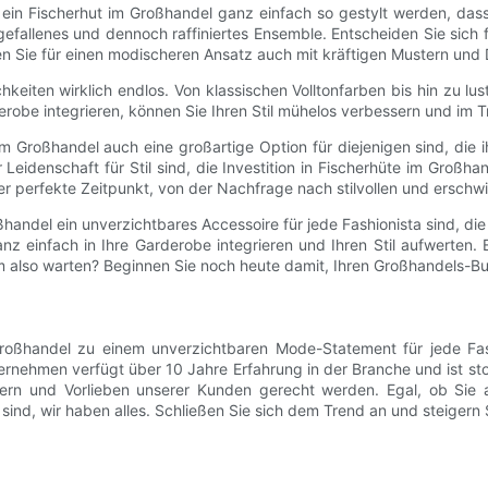
n Fischerhut im Großhandel ganz einfach so gestylt werden, dass 
fallenes und dennoch raffiniertes Ensemble. Entscheiden Sie sich f
nen Sie für einen modischeren Ansatz auch mit kräftigen Mustern und
keiten wirklich endlos. Von klassischen Volltonfarben bis hin zu l
derobe integrieren, können Sie Ihren Stil mühelos verbessern und im 
m Großhandel auch eine großartige Option für diejenigen sind, di
Leidenschaft für Stil sind, die Investition in Fischerhüte im Großh
der perfekte Zeitpunkt, von der Nachfrage nach stilvollen und erschwi
ndel ein unverzichtbares Accessoire für jede Fashionista sind, die
anz einfach in Ihre Garderobe integrieren und Ihren Stil aufwerten.
m also warten? Beginnen Sie noch heute damit, Ihren Großhandels-B
ßhandel zu einem unverzichtbaren Mode-Statement für jede Fashio
rnehmen verfügt über 10 Jahre Erfahrung in der Branche und ist st
ern und Vorlieben unserer Kunden gerecht werden. Egal, ob Sie 
ind, wir haben alles. Schließen Sie sich dem Trend an und steigern