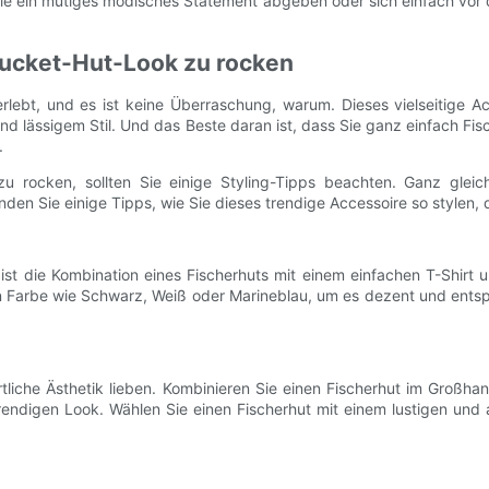
 ein mutiges modisches Statement abgeben oder sich einfach vor 
Bucket-Hut-Look zu rocken
ebt, und es ist keine Überraschung, warum. Dieses vielseitige Acc
nd lässigem Stil. Und das Beste daran ist, dass Sie ganz einfach Fi
.
rocken, sollten Sie einige Styling-Tipps beachten. Ganz gleich
nden Sie einige Tipps, wie Sie dieses trendige Accessoire so stylen, 
t die Kombination eines Fischerhuts mit einem einfachen T-Shirt u
en Farbe wie Schwarz, Weiß oder Marineblau, um es dezent und entsp
ortliche Ästhetik lieben. Kombinieren Sie einen Fischerhut im Großhan
rendigen Look. Wählen Sie einen Fischerhut mit einem lustigen und