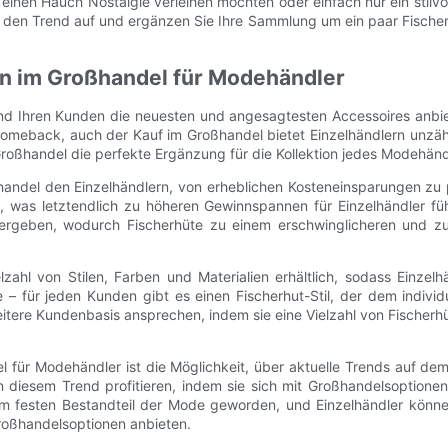
 einen Hauch Nostalgie verleihen möchten oder einfach nur ein stilvo
 den Trend auf und ergänzen Sie Ihre Sammlung um ein paar Fische
en im Großhandel für Modehändler
und Ihren Kunden die neuesten und angesagtesten Accessoires anbi
 Comeback, auch der Kauf im Großhandel bietet Einzelhändlern unzähl
 Großhandel die perfekte Ergänzung für die Kollektion jedes Modehänd
ßhandel den Einzelhändlern, von erheblichen Kosteneinsparungen zu p
it, was letztendlich zu höheren Gewinnspannen für Einzelhändler f
rgeben, wodurch Fischerhüte zu einem erschwinglicheren und zug
lzahl von Stilen, Farben und Materialien erhältlich, sodass Einz
 – für jeden Kunden gibt es einen Fischerhut-Stil, der dem indivi
tere Kundenbasis ansprechen, indem sie eine Vielzahl von Fischerhüt
el für Modehändler ist die Möglichkeit, über aktuelle Trends auf 
n diesem Trend profitieren, indem sie sich mit Großhandelsoptionen
nem festen Bestandteil der Mode geworden, und Einzelhändler könn
Großhandelsoptionen anbieten.