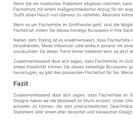
Wenn Sie ein modisches Statement abgeben möchten, kann ei
Fischerhuts mit einem maßgeschneiderten Anzug für ein ausge
Outfit einen Hauch von Glamour zu verleihen. Alternativ kön
Wenn es um Fischerhüte im Großhandel geht, sind die Möglich
Fischerhut. Indem Sie dieses trendige Accessoire in Ihre Gar
Neben dem Styling ist es erwähnenswert, dass Fischerhüte i
Einzelhändler, Mode-Influencer oder einfach jemand mit einer 
anzukurbeln. Da dieser Trend immer beliebter wird, ist jetzt 
Zusammenfassend lässt sich sagen, dass Fischerhüte im Großha
etwas Kreativität können Sie dieses vielseitige Accessoire g
bevorzugen, es gibt den passenden Fischerhut für Sie. Waru
Fazit
Zusammenfassend lässt sich sagen, dass Fischerhüte im Gro
Designs haben sie die Modewelt im Sturm erobert. Unser Unte
anbieten zu können, die den unterschiedlichen Geschmäck
Statement oder einem eher dezenten und klassischen Design s