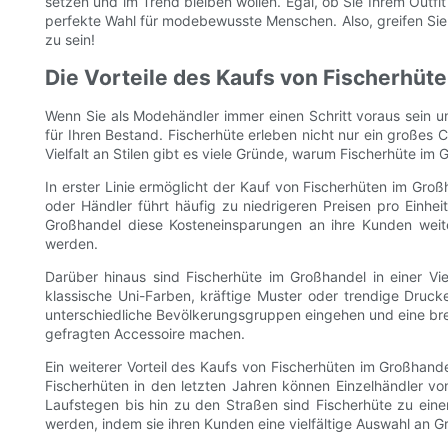
setzen und im Trend bleiben wollen. Egal, ob Sie Ihrem Outfit
perfekte Wahl für modebewusste Menschen. Also, greifen Sie
zu sein!
Die Vorteile des Kaufs von Fischerhüt
Wenn Sie als Modehändler immer einen Schritt voraus sein 
für Ihren Bestand. Fischerhüte erleben nicht nur ein großes
Vielfalt an Stilen gibt es viele Gründe, warum Fischerhüte im
In erster Linie ermöglicht der Kauf von Fischerhüten im Gro
oder Händler führt häufig zu niedrigeren Preisen pro Einhe
Großhandel diese Kosteneinsparungen an ihre Kunden weite
werden.
Darüber hinaus sind Fischerhüte im Großhandel in einer Vie
klassische Uni-Farben, kräftige Muster oder trendige Drucke
unterschiedliche Bevölkerungsgruppen eingehen und eine brei
gefragten Accessoire machen.
Ein weiterer Vorteil des Kaufs von Fischerhüten im Großhand
Fischerhüten in den letzten Jahren können Einzelhändler vo
Laufstegen bis hin zu den Straßen sind Fischerhüte zu ei
werden, indem sie ihren Kunden eine vielfältige Auswahl an 