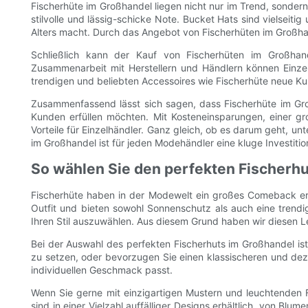
Fischerhüte im Großhandel liegen nicht nur im Trend, sondern
stilvolle und lässig-schicke Note. Bucket Hats sind vielseiti
Alters macht. Durch das Angebot von Fischerhüten im Großha
Schließlich kann der Kauf von Fischerhüten im Großhan
Zusammenarbeit mit Herstellern und Händlern können Einze
trendigen und beliebten Accessoires wie Fischerhüte neue K
Zusammenfassend lässt sich sagen, dass Fischerhüte im Groß
Kunden erfüllen möchten. Mit Kosteneinsparungen, einer gro
Vorteile für Einzelhändler. Ganz gleich, ob es darum geht, 
im Großhandel ist für jeden Modehändler eine kluge Investitio
So wählen Sie den perfekten Fischerhut 
Fischerhüte haben in der Modewelt ein großes Comeback erle
Outfit und bieten sowohl Sonnenschutz als auch eine trendi
Ihren Stil auszuwählen. Aus diesem Grund haben wir diesen Le
Bei der Auswahl des perfekten Fischerhuts im Großhandel ist 
zu setzen, oder bevorzugen Sie einen klassischeren und deze
individuellen Geschmack passt.
Wenn Sie gerne mit einzigartigen Mustern und leuchtenden F
sind in einer Vielzahl auffälliger Designs erhältlich, von B