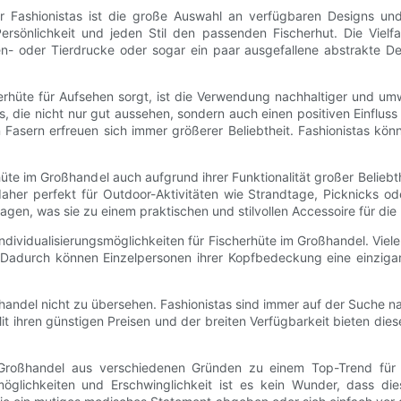
r Fashionistas ist die große Auswahl an verfügbaren Designs un
Persönlichkeit und jeden Stil den passenden Fischerhut. Die Vielfa
 oder Tierdrucke oder sogar ein paar ausgefallene abstrakte Desi
erhüte für Aufsehen sorgt, ist die Verwendung nachhaltiger und umw
, die nicht nur gut aussehen, sondern auch einen positiven Einfluss
 Fasern erfreuen sich immer größerer Beliebtheit. Fashionistas kö
e im Großhandel auch aufgrund ihrer Funktionalität großer Beliebthei
er perfekt für Outdoor-Aktivitäten wie Strandtage, Picknicks oder
agen, was sie zu einem praktischen und stilvollen Accessoire für die
dividualisierungsmöglichkeiten für Fischerhüte im Großhandel. Viele 
 Dadurch können Einzelpersonen ihrer Kopfbedeckung eine einzigar
oßhandel nicht zu übersehen. Fashionistas sind immer auf der Suche n
it ihren günstigen Preisen und der breiten Verfügbarkeit bieten dies
roßhandel aus verschiedenen Gründen zu einem Top-Trend für Fas
ungsmöglichkeiten und Erschwinglichkeit ist es kein Wunder, dass 