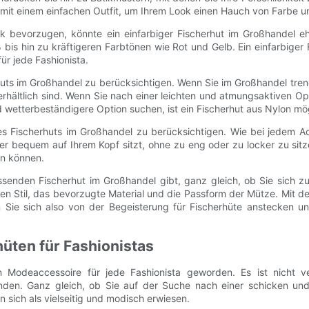
mit einem einfachen Outfit, um Ihrem Look einen Hauch von Farbe u
 bevorzugen, könnte ein einfarbiger Fischerhut im Großhandel eher 
bis hin zu kräftigeren Farbtönen wie Rot und Gelb. Ein einfarbiger 
für jede Fashionista.
huts im Großhandel zu berücksichtigen. Wenn Sie im Großhandel trend
hältlich sind. Wenn Sie nach einer leichten und atmungsaktiven Op
d wetterbeständigere Option suchen, ist ein Fischerhut aus Nylon mög
es Fischerhuts im Großhandel zu berücksichtigen. Wie bei jedem Ac
er bequem auf Ihrem Kopf sitzt, ohne zu eng oder zu locker zu sitze
en können.
senden Fischerhut im Großhandel gibt, ganz gleich, ob Sie sich z
chen Stil, das bevorzugte Material und die Passform der Mütze. Mit d
Sie sich also von der Begeisterung für Fischerhüte anstecken und 
üten für Fashionistas
 Modeaccessoire für jede Fashionista geworden. Es ist nicht v
inden. Ganz gleich, ob Sie auf der Suche nach einer schicken und 
 sich als vielseitig und modisch erwiesen.