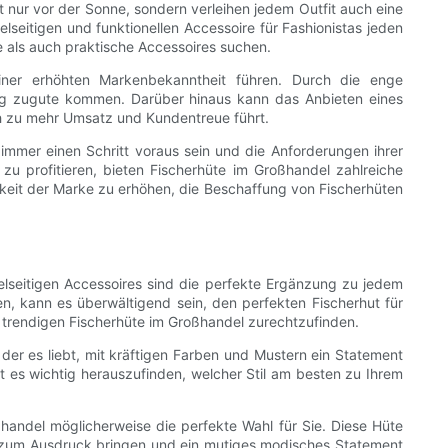
t nur vor der Sonne, sondern verleihen jedem Outfit auch eine
elseitigen und funktionellen Accessoire für Fashionistas jeden
 als auch praktische Accessoires suchen.
iner erhöhten Markenbekanntheit führen. Durch die enge
tig zugute kommen. Darüber hinaus kann das Anbieten eines
ch zu mehr Umsatz und Kundentreue führt.
immer einen Schritt voraus sein und die Anforderungen ihrer
zu profitieren, bieten Fischerhüte im Großhandel zahlreiche
rkeit der Marke zu erhöhen, die Beschaffung von Fischerhüten
elseitigen Accessoires sind die perfekte Ergänzung zu jedem
n, kann es überwältigend sein, den perfekten Fischerhut für
r trendigen Fischerhüte im Großhandel zurechtzufinden.
 der es liebt, mit kräftigen Farben und Mustern ein Statement
t es wichtig herauszufinden, welcher Stil am besten zu Ihrem
handel möglicherweise die perfekte Wahl für Sie. Diese Hüte
keit zum Ausdruck bringen und ein mutiges modisches Statement