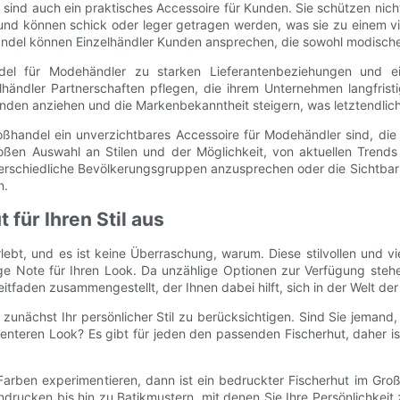
 sind auch ein praktisches Accessoire für Kunden. Sie schützen nich
g und können schick oder leger getragen werden, was sie zu einem vi
ndel können Einzelhändler Kunden ansprechen, die sowohl modische
del für Modehändler zu starken Lieferantenbeziehungen und e
lhändler Partnerschaften pflegen, die ihrem Unternehmen langfris
unden anziehen und die Markenbekanntheit steigern, was letztendli
handel ein unverzichtbares Accessoire für Modehändler sind, die 
ßen Auswahl an Stilen und der Möglichkeit, von aktuellen Trends 
unterschiedliche Bevölkerungsgruppen anzusprechen oder die Sichtba
n.
für Ihren Stil aus
bt, und es ist keine Überraschung, warum. Diese stilvollen und vi
ge Note für Ihren Look. Da unzählige Optionen zur Verfügung stehe
itfaden zusammengestellt, der Ihnen dabei hilft, sich in der Welt de
zunächst Ihr persönlicher Stil zu berücksichtigen. Sind Sie jemand,
nteren Look? Es gibt für jeden den passenden Fischerhut, daher is
arben experimentieren, dann ist ein bedruckter Fischerhut im Groß
lumendrucken bis hin zu Batikmustern, mit denen Sie Ihre Persönlich