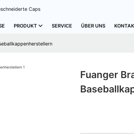
schneiderte Caps
SE
PRODUKT
SERVICE
ÜBER UNS
KONTAK
seballkappenherstellern
Fuanger Bra
Baseballka