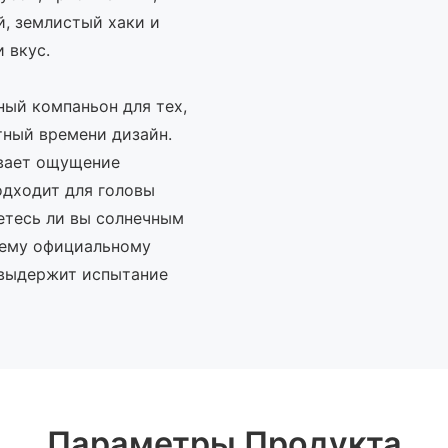
, землистый хаки и
 вкус.
ный компаньон для тех,
тный времени дизайн.
вает ощущение
одходит для головы
етесь ли вы солнечным
воему официальному
 выдержит испытание
Параметры Продукта