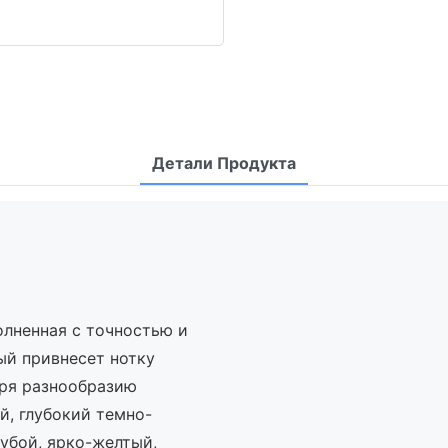
Детали Продукта
олненная с точностью и
ый привнесет нотку
аря разнообразию
й, глубокий темно-
лубой, ярко-желтый,