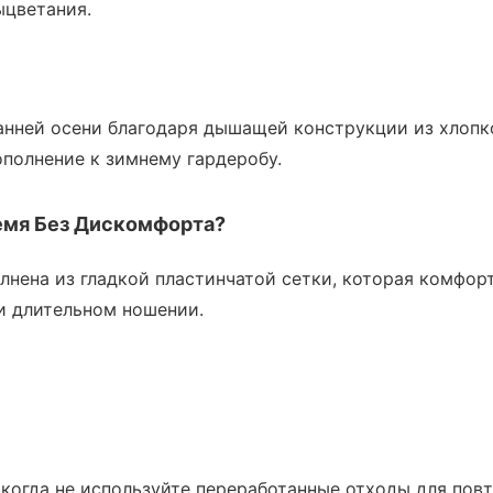
ыцветания.
анней осени благодаря дышащей конструкции из хлопко
ополнение к зимнему гардеробу.
емя Без Дискомфорта?
нена из гладкой пластинчатой ​​сетки, которая комфор
и длительном ношении.
 никогда не используйте переработанные отходы для пов