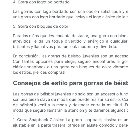
4. Gorra con logotipo bordado
Las gorras con logo bordado son una opción sofisticada y 
una gorra con logo bordado que incluya el logo clásico de la 
5. Gorra con bloques de color
Para los niños que les encanta destacar, una gorra con bloqu
atrevidos, le da un toque divertido y enérgico a cualqui
brillantes y llamativos para un look moderno y divertido.
En conclusión, las gorras de béisbol juveniles son un acceso
Con tantas opciones para elegir, seguro encontrarás la go
clásica snapback o una gorra con bloques de color vibrant
los estilos. ¡Felices compras!
Consejos de estilo para gorras de béisb
Las gorras de béisbol juveniles no solo son un accesorio funci
son una pieza clave de moda que puede realzar su estilo. Con 
de béisbol juvenil a la moda y destacar entre la multitud. E
moda que seguro llamarán la atención y te daremos algunos co
1. Gorra Snapback Clásica: La gorra snapback clásica es 
ajustable en la parte trasera, ofrece un ajuste cómodo y perso