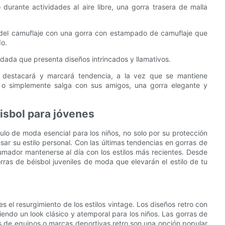
durante actividades al aire libre, una gorra trasera de malla
 del camuflaje con una gorra con estampado de camuflaje que
do.
ordada que presenta diseños intrincados y llamativos.
/a destacará y marcará tendencia, a la vez que se mantiene
o simplemente salga con sus amigos, una gorra elegante y
isbol para jóvenes
culo de moda esencial para los niños, no solo por su protección
ar su estilo personal. Con las últimas tendencias en gorras de
rumador mantenerse al día con los estilos más recientes. Desde
rras de béisbol juveniles de moda que elevarán el estilo de tu
s el resurgimiento de los estilos vintage. Los diseños retro con
ciendo un look clásico y atemporal para los niños. Las gorras de
cos de equipos o marcas deportivas retro son una opción popular