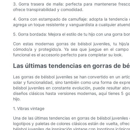
3. Gorra trasera de malla: perfecta para mantenerse fresco 
ofrece transpirabilidad y comodidad.
4. Gorra con estampado de camuflaje: adopta la tendencia
agrega un toque resistente y vanguardista a cualquier atuen
5. Gorra bordada: Mejora el estilo de tu hijo con una gorra b
Con estas modernas gorras de béisbol juveniles, tu hijo
cómodo/a y protegido/a. Ya sea que juegue en el campo 
funcional es el accesorio perfecto para completar su look.
Las últimas tendencias en gorras de bé
Las gorras de béisbol juveniles se han convertido en un artí
solar y funcionalidad, sino también como una forma de expres
béisbol juveniles en constante evolución, puede resultar ab
diseños clásicos hasta versiones modernas, aquí tienes 5 go
hijo.
1. Vibras vintage
Una de las últimas tendencias en gorras de béisbol juveniles e
logotipos y paletas de colores clásicos están de vuelta, ofre
béisbol juveniles de inspiración vintage con logotipos icóni