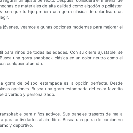
 asegurar un ajuste perfecto. Después, considera el material de
hechas de materiales de alta calidad como algodón o poliéster.
a sea que tu hijo prefiera una gorra clásica de color liso o un
egir.
a jóvenes, veamos algunas opciones modernas para mejorar el
l para niños de todas las edades. Con su cierre ajustable, se
. Busca una gorra snapback clásica en un color neutro como el
con cualquier atuendo.
una gorra de béisbol estampada es la opción perfecta. Desde
simas opciones. Busca una gorra estampada del color favorito
ue divertido y personalizado.
anspirable para niños activos. Sus paneles traseros de malla
a para actividades al aire libre. Busca una gorra de camionero
erno y deportivo.