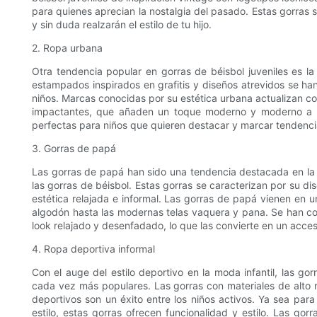
para quienes aprecian la nostalgia del pasado. Estas gorras 
y sin duda realzarán el estilo de tu hijo.
2. Ropa urbana
Otra tendencia popular en gorras de béisbol juveniles es la
estampados inspirados en grafitis y diseños atrevidos se h
niños. Marcas conocidas por su estética urbana actualizan c
impactantes, que añaden un toque moderno y moderno a c
perfectas para niños que quieren destacar y marcar tendencia
3. Gorras de papá
Las gorras de papá han sido una tendencia destacada en la
las gorras de béisbol. Estas gorras se caracterizan por su di
estética relajada e informal. Las gorras de papá vienen en u
algodón hasta las modernas telas vaquera y pana. Se han con
look relajado y desenfadado, lo que las convierte en un acces
4. Ropa deportiva informal
Con el auge del estilo deportivo en la moda infantil, las gor
cada vez más populares. Las gorras con materiales de alto
deportivos son un éxito entre los niños activos. Ya sea par
estilo, estas gorras ofrecen funcionalidad y estilo. Las gor