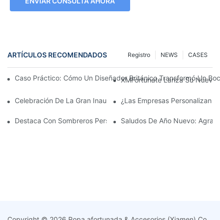
ENVIAR CONSULTA AHORA
ARTÍCULOS RECOMENDADOS
Registro
NEWS
CASES
Caso Práctico: Cómo Un Diseñador Británico Transformó Un Bo
XMFortunate Lanza Su Nueva C
Celebración De La Gran Inauguración Del Festival Del Año Nue
¿Las Empresas Personalizan G
Destaca Con Sombreros Personalizados
Saludos De Año Nuevo: Agrade
Copyright © 2026 Ropa afortunada & Accesorios (Xiamen) Co.,