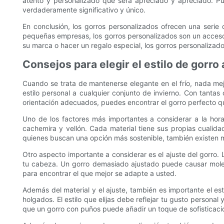
atento y personalizado que será apreciado y apreciado. Pued
verdaderamente significativo y único.
En conclusión, los gorros personalizados ofrecen una serie
pequeñas empresas, los gorros personalizados son un accesor
su marca o hacer un regalo especial, los gorros personalizad
Consejos para elegir el estilo de gorr
Cuando se trata de mantenerse elegante en el frío, nada me
estilo personal a cualquier conjunto de invierno. Con tantas
orientación adecuados, puedes encontrar el gorro perfecto qu
Uno de los factores más importantes a considerar a la hora 
cachemira y vellón. Cada material tiene sus propias cualid
quienes buscan una opción más sostenible, también existen m
Otro aspecto importante a considerar es el ajuste del gorro.
tu cabeza. Un gorro demasiado ajustado puede causar molest
para encontrar el que mejor se adapte a usted.
Además del material y el ajuste, también es importante el es
holgados. El estilo que elijas debe reflejar tu gusto persona
que un gorro con puños puede añadir un toque de sofisticació