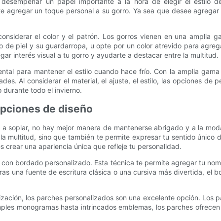
 desempeñar un papel importante a la hora de elegir el estilo 
e agregar un toque personal a su gorro. Ya sea que desee agregar sus
onsiderar el color y el patrón. Los gorros vienen en una amplia ga
 de piel y su guardarropa, u opte por un color atrevido para agreg
interés visual a tu gorro y ayudarte a destacar entre la multitud.
ntal para mantener el estilo cuando hace frío. Con la amplia gama 
es. Al considerar el material, el ajuste, el estilo, las opciones de p
 durante todo el invierno.
opciones de diseño
n a soplar, no hay mejor manera de mantenerse abrigado y a la mod
la multitud, sino que también te permite expresar tu sentido único de
 crear una apariencia única que refleje tu personalidad.
con bordado personalizado. Esta técnica te permite agregar tu nombr
s una fuente de escritura clásica o una cursiva más divertida, el b
ización, los parches personalizados son una excelente opción. Los 
mples monogramas hasta intrincados emblemas, los parches ofrecen 