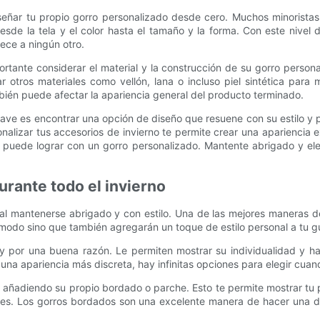
iseñar tu propio gorro personalizado desde cero. Muchos minoristas
de la tela y el color hasta el tamaño y la forma. Con este nivel de
ece a ningún otro.
tante considerar el material y la construcción de su gorro personal
 otros materiales como vellón, lana o incluso piel sintética para 
bién puede afectar la apariencia general del producto terminado.
lave es encontrar una opción de diseño que resuene con su estilo y 
onalizar tus accesorios de invierno te permite crear una apariencia
e puede lograr con un gorro personalizado. Mantente abrigado y ele
urante todo el invierno
cial mantenerse abrigado y con estilo. Una de las mejores maneras d
odo sino que también agregarán un toque de estilo personal a tu gua
 por una buena razón. Le permiten mostrar su individualidad y h
una apariencia más discreta, hay infinitas opciones para elegir cuand
añadiendo su propio bordado o parche. Esto te permite mostrar tu p
res. Los gorros bordados son una excelente manera de hacer una de