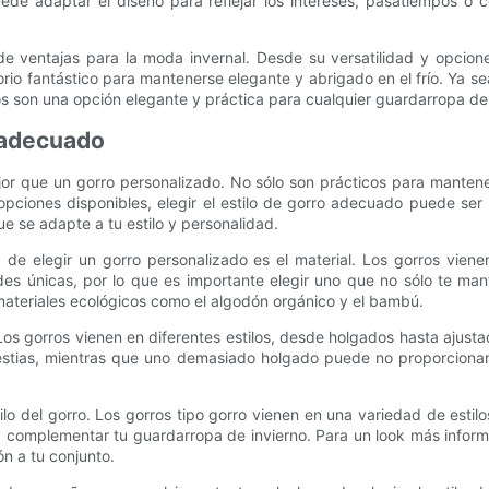
e adaptar el diseño para reflejar los intereses, pasatiempos o col
 de ventajas para la moda invernal. Desde su versatilidad y opcion
io fantástico para mantenerse elegante y abrigado en el frío. Ya s
os son una opción elegante y práctica para cualquier guardarropa de 
o adecuado
jor que un gorro personalizado. No sólo son prácticos para mante
 opciones disponibles, elegir el estilo de gorro adecuado puede se
e se adapte a tu estilo y personalidad.
de elegir un gorro personalizado es el material. Los gorros vienen
ades únicas, por lo que es importante elegir uno que no sólo te 
ateriales ecológicos como el algodón orgánico y el bambú.
 Los gorros vienen en diferentes estilos, desde holgados hasta ajus
ias, mientras que uno demasiado holgado puede no proporcionar su
tilo del gorro. Los gorros tipo gorro vienen en una variedad de esti
l y complementar tu guardarropa de invierno. Para un look más infor
n a tu conjunto.