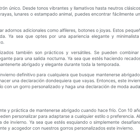
atrón único. Desde tonos vibrantes y llamativos hasta neutros clásic
o rayas, lunares o estampado animal, puedes encontrar fácilmente un
r adornos adicionales como alfileres, botones o joyas. Estos peque
a. Ya sea que optes por una apariencia elegante y minimalista o 
co.
lizados también son prácticos y versátiles. Se pueden combinar 
egante para una salida nocturna. Ya sea que estés haciendo recado
 mantenerte abrigado y elegante durante toda la temporada.
 invierno definitivo para cualquiera que busque mantenerse abrigado 
acer una declaración dondequiera que vayas. Entonces, este inviern
río con un gorro personalizado y haga una declaración de moda audaz
nte y práctica de mantenerse abrigado cuando hace frío. Con 10 año
eden personalizar para adaptarse a cualquier estilo o preferencia. A
 de invierno. Ya sea que estés esquiando o simplemente desafiando 
ante y acogedor con nuestros gorros personalizados este invierno.