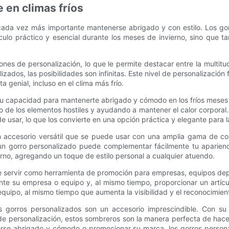
 en climas fríos
 cada vez más importante mantenerse abrigado y con estilo. Los go
culo práctico y esencial durante los meses de invierno, sino que 
es de personalización, lo que le permite destacar entre la multit
dos, las posibilidades son infinitas. Este nivel de personalización 
a genial, incluso en el clima más frío.
 su capacidad para mantenerte abrigado y cómodo en los fríos meses 
 de los elementos hostiles y ayudando a mantener el calor corporal. 
usar, lo que los convierte en una opción práctica y elegante para l
n accesorio versátil que se puede usar con una amplia gama de con
un gorro personalizado puede complementar fácilmente tu aparienci
erno, agregando un toque de estilo personal a cualquier atuendo.
e servir como herramienta de promoción para empresas, equipos depo
te su empresa o equipo y, al mismo tiempo, proporcionar un artíc
quipo, al mismo tiempo que aumenta la visibilidad y el reconocimien
os gorros personalizados son un accesorio imprescindible. Con s
 personalización, estos sombreros son la manera perfecta de hace
rse abrigado y cómodo o promocionar su marca, los gorros persona