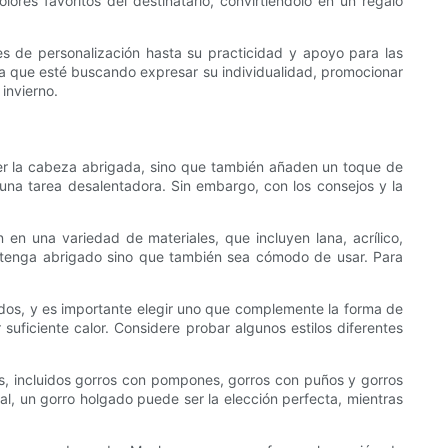
ores favoritos del destinatario, convirtiéndolo en un regalo
es de personalización hasta su practicidad y apoyo para las
ea que esté buscando expresar su individualidad, promocionar
invierno.
ner la cabeza abrigada, sino que también añaden un toque de
r una tarea desalentadora. Sin embargo, con los consejos y la
 en una variedad de materiales, que incluyen lana, acrílico,
mantenga abrigado sino que también sea cómodo de usar. Para
tados, y es importante elegir uno que complemente la forma de
ficiente calor. Considere probar algunos estilos diferentes
los, incluidos gorros con pompones, gorros con puños y gorros
mal, un gorro holgado puede ser la elección perfecta, mientras