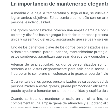
La importancia de mantenerse elegante
A medida que baja la temperatura y llega el frío, se vuelve
lograr ambos objetivos. Estos sombreros no sólo son un artí
personal e individualidad.
Los gorros personalizados ofrecen una amplia gama de opcion
colores y diseños hasta agregar bordados o parches personaliza
única y su sentido del estilo, asegurando que se vea y se sient
Uno de los beneficios clave de los gorros personalizados es
aislamiento esencial para tu cabeza, manteniéndote protegido
estos sombreros garantizan que sean duraderos y cómodos de 
Además de su practicidad, los gorros personalizados son u
recados o te vistas elegantemente para salir por la noche, 
incorporar tu sombrero sin esfuerzo a tu guardarropa de invi
Otra ventaja de los gorros personalizados es su capacidad d
personalizados a estas gorras, puede promocionar eficazmen
puede ayudar a fomentar un sentido de unidad y espíritu de e
Cuando se trata de mantener el estilo en un clima frío, l
complementar una amplia gama de atuendos y su potencial de
sea que esté buscando expresar su estilo personal, mantene