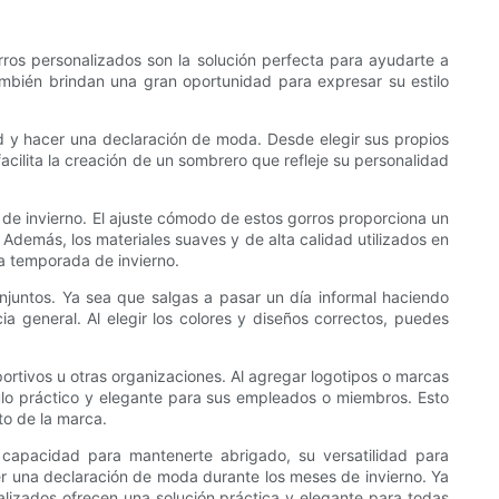
rros personalizados son la solución perfecta para ayudarte a
también brindan una gran oportunidad para expresar su estilo
ud y hacer una declaración de moda. Desde elegir sus propios
facilita la creación de un sombrero que refleje su personalidad
de invierno. El ajuste cómodo de estos gorros proporciona un
Además, los materiales suaves y de alta calidad utilizados en
a temporada de invierno.
juntos. Ya sea que salgas a pasar un día informal haciendo
a general. Al elegir los colores y diseños correctos, puedes
rtivos u otras organizaciones. Al agregar logotipos o marcas
ulo práctico y elegante para sus empleados o miembros. Esto
to de la marca.
u capacidad para mantenerte abrigado, su versatilidad para
r una declaración de moda durante los meses de invierno. Ya
lizados ofrecen una solución práctica y elegante para todas