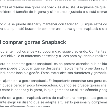
antes al diseñar una gorra snapback es el ajuste. Asegúrese de que
onsidere el tamaño de la gorra y si le queda ajustada o si está d
ico que se puede diseñar y mantener con facilidad. Si sigue estos 
a sea que esté buscando comprar una nueva gorra snapback o desee
al comprar gorras Snapback
durante muchos años y su popularidad sigue creciendo. Con tantas 
definitiva, le brindaremos consejos y trucos para ayudarlo a realizar
ora de comprar gorras snapback es no prestar atención a la calida
lo que puede provocar que se desgasten rápidamente o pierdan su 
idad, como lana o algodón. Estos materiales son duraderos y garanti
n al ajuste de la gorra snapback. Es importante encontrar una gorra
én puede parecer poco favorecedora. Cuando se pruebe gorras snap
entre la cabeza y la gorra, lo que garantiza un ajuste cómodo y seg
seño de la gorra snapback antes de realizar una compra. Las gorr
rtante elegir un diseño que se adapte a tu estilo personal y compl
jor en diferentes formas de cara.