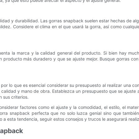
a, ya que esto puede afectar el aspecto y el ajuste general.
didad y durabilidad. Las gorras snapback suelen estar hechas de algo
ez. Considere el clima en el que usará la gorra, así como cualquier
nta la marca y la calidad general del producto. Si bien hay mucha
 producto más duradero y que se ajuste mejor. Busque gorras con c
or lo que es esencial considerar su presupuesto al realizar una com
calidad y mano de obra. Establezca un presupuesto que se ajuste a s
sus criterios.
siderar factores como el ajuste y la comodidad, el estilo, el materi
 gorra snapback perfecta que no solo luzca genial sino que tambi
 a esta tendencia, seguir estos consejos y trucos le asegurará real
napback