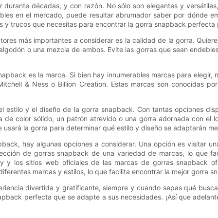
 durante décadas, y con razón. No sólo son elegantes y versátiles
onibles en el mercado, puede resultar abrumador saber por dónde 
os y trucos que necesitas para encontrar la gorra snapback perfecta p
tores más importantes a considerar es la calidad de la gorra. Quie
a, algodón o una mezcla de ambos. Evite las gorras que sean endebl
napback es la marca. Si bien hay innumerables marcas para elegir,
itchell & Ness o Billion Creation. Estas marcas son conocidas por
el estilo y el diseño de la gorra snapback. Con tantas opciones di
ca de color sólido, un patrón atrevido o una gorra adornada con el 
que usará la gorra para determinar qué estilo y diseño se adaptarán m
back, hay algunas opciones a considerar. Una opción es visitar un
lección de gorras snapback de una variedad de marcas, lo que faci
y y los sitios web oficiales de las marcas de gorras snapback o
iferentes marcas y estilos, lo que facilita encontrar la mejor gorra
ncia divertida y gratificante, siempre y cuando sepas qué buscar. Al
back perfecta que se adapte a sus necesidades. ¡Así que adelante,