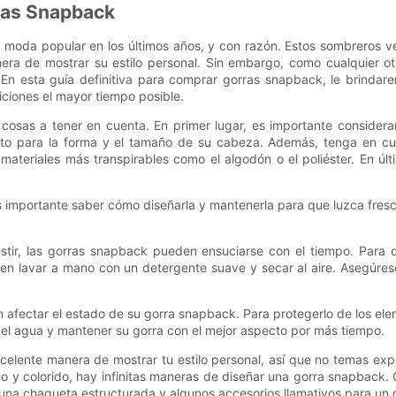
ras Snapback
moda popular en los últimos años, y con razón. Estos sombreros ver
era de mostrar su estilo personal. Sin embargo, como cualquier ot
 En esta guía definitiva para comprar gorras snapback, le brindar
iones el mayor tiempo posible.
osas a tener en cuenta. En primer lugar, es importante considerar
ecto para la forma y el tamaño de su cabeza. Además, tenga en cu
materiales más transpirables como el algodón o el poliéster. En últi
importante saber cómo diseñarla y mantenerla para que luzca fresc
estir, las gorras snapback pueden ensuciarse con el tiempo. Para 
n lavar a mano con un detergente suave y secar al aire. Asegúrese 
eden afectar el estado de su gorra snapback. Para protegerlo de los el
el agua y mantener su gorra con el mejor aspecto por más tiempo.
celente manera de mostrar tu estilo personal, así que no temas expe
ido y colorido, hay infinitas maneras de diseñar una gorra snapback
n una chaqueta estructurada y algunos accesorios llamativos para un 