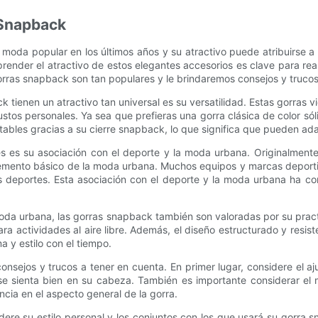
 Snapback
moda popular en los últimos años y su atractivo puede atribuirse a
nder el atractivo de estos elegantes accesorios es clave para reali
rras snapback son tan populares y le brindaremos consejos y trucos p
 tienen un atractivo tan universal es su versatilidad. Estas gorras 
ustos personales. Ya sea que prefieras una gorra clásica de color s
stables gracias a su cierre snapback, lo que significa que pueden
s es su asociación con el deporte y la moda urbana. Originalment
emento básico de la moda urbana. Muchos equipos y marcas deporti
s deportes. Esta asociación con el deporte y la moda urbana ha co
moda urbana, las gorras snapback también son valoradas por su pract
para actividades al aire libre. Además, el diseño estructurado y res
 y estilo con el tiempo.
nsejos y trucos a tener en cuenta. En primer lugar, considere el a
 sienta bien en su cabeza. También es importante considerar el mat
cia en el aspecto general de la gorra.
idere su estilo personal y los conjuntos con los que usará su gorr