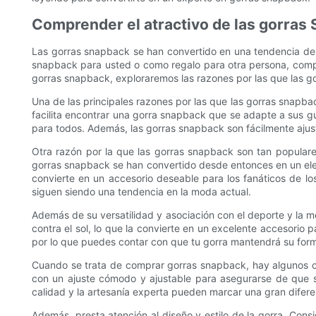
Comprender el atractivo de las gorras
Las gorras snapback se han convertido en una tendencia de 
snapback para usted o como regalo para otra persona, compre
gorras snapback, exploraremos las razones por las que las go
Una de las principales razones por las que las gorras snapback
facilita encontrar una gorra snapback que se adapte a sus g
para todos. Además, las gorras snapback son fácilmente aju
Otra razón por la que las gorras snapback son tan populare
gorras snapback se han convertido desde entonces en un el
convierte en un accesorio deseable para los fanáticos de lo
siguen siendo una tendencia en la moda actual.
Además de su versatilidad y asociación con el deporte y la 
contra el sol, lo que la convierte en un excelente accesorio 
por lo que puedes contar con que tu gorra mantendrá su forma
Cuando se trata de comprar gorras snapback, hay algunos co
con un ajuste cómodo y ajustable para asegurarse de que se
calidad y la artesanía experta pueden marcar una gran diferen
Además, presta atención al diseño y estilo de la gorra. Cons