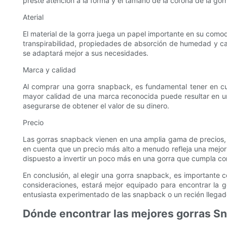
preste atención a la forma y el tamaño de la corona de la gorr
Aterial
El material de la gorra juega un papel importante en su como
transpirabilidad, propiedades de absorción de humedad y calid
se adaptará mejor a sus necesidades.
Marca y calidad
Al comprar una gorra snapback, es fundamental tener en cue
mayor calidad de una marca reconocida puede resultar en un
asegurarse de obtener el valor de su dinero.
Precio
Las gorras snapback vienen en una amplia gama de precios, p
en cuenta que un precio más alto a menudo refleja una mejor 
dispuesto a invertir un poco más en una gorra que cumpla con 
En conclusión, al elegir una gorra snapback, es importante con
consideraciones, estará mejor equipado para encontrar la
entusiasta experimentado de las snapback o un recién llegado
Dónde encontrar las mejores gorras S