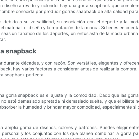
 diseño atrevido y colorido, hay una gorra snapback que complement
nombre conocida por producir gorras snapback de alta calidad para
vo debido a su versatilidad, su asociación con el deporte y la mo
el material, el diseño y la reputación de la marca. Si tienes en cuen
 seas un fanático de los deportes, un entusiasta de la moda urbana
ar.
rra snapback
 durante décadas, y con razón. Son versátiles, elegantes y ofrecen
ack, hay varios factores a considerar antes de realizar la compra. 
rra snapback perfecta.
una gorra snapback es el ajuste y la comodidad. Dado que las gorr
no esté demasiado apretada ni demasiado suelta, y que el billete 
absorber la humedad y brindar mayor comodidad, especialmente si p
a amplia gama de diseños, colores y patrones. Puedes elegir entre 
lo personal y los conjuntos con los que planea combinar la gorra p