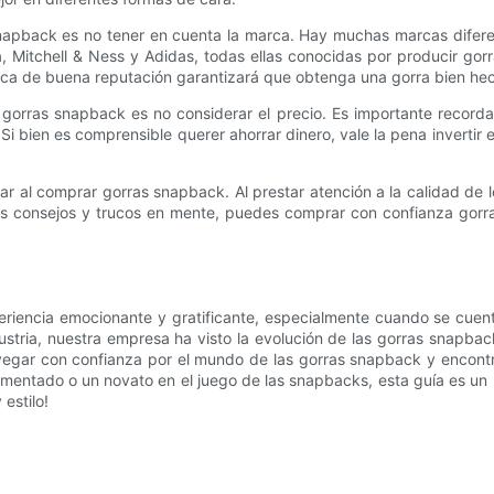
 snapback es no tener en cuenta la marca. Hay muchas marcas difer
, Mitchell & Ness y Adidas, todas ellas conocidas por producir gorr
rca de buena reputación garantizará que obtenga una gorra bien he
 gorras snapback es no considerar el precio. Es importante record
Si bien es comprensible querer ahorrar dinero, vale la pena invert
 al comprar gorras snapback. Al prestar atención a la calidad de los
tos consejos y trucos en mente, puedes comprar con confianza gor
iencia emocionante y gratificante, especialmente cuando se cuent
ustria, nuestra empresa ha visto la evolución de las gorras snapba
vegar con confianza por el mundo de las gorras snapback y encontrar
rimentado o un novato en el juego de las snapbacks, esta guía es u
estilo!