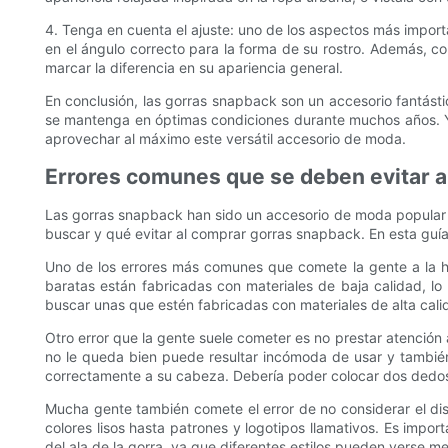
4. Tenga en cuenta el ajuste: uno de los aspectos más import
en el ángulo correcto para la forma de su rostro. Además, c
marcar la diferencia en su apariencia general.
En conclusión, las gorras snapback son un accesorio fantást
se mantenga en óptimas condiciones durante muchos años. Y
aprovechar al máximo este versátil accesorio de moda.
Errores comunes que se deben evitar 
Las gorras snapback han sido un accesorio de moda popular 
buscar y qué evitar al comprar gorras snapback. En esta guía 
Uno de los errores más comunes que comete la gente a la h
baratas están fabricadas con materiales de baja calidad, 
buscar unas que estén fabricadas con materiales de alta cal
Otro error que la gente suele cometer es no prestar atenció
no le queda bien puede resultar incómoda de usar y tambi
correctamente a su cabeza. Debería poder colocar dos dedos 
Mucha gente también comete el error de no considerar el di
colores lisos hasta patrones y logotipos llamativos. Es impo
del ala de la gorra, ya que diferentes estilos pueden verse me