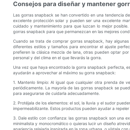
Consejos para diseñar y mantener gor
Las gorras snapback se han convertido en una tendencia de 
excelente protección solar y pueden ser una excelente man
cuidado y mantenimiento para que luzcan lo mejor posible.
gorras snapback para que permanezcan en las mejores condic
Cuando se trata de comprar gorras snapback, hay algunas c
diferentes estilos y tamaños para encontrar el ajuste perf
prefieren la clásica mezcla de lana, otras pueden optar por 
personal y del clima en el que llevarás la gorra.
Una vez que haya encontrado la gorra snapback perfecta, es 
ayudarán a aprovechar al máximo su gorra snapback:
1. Mantenlo limpio: Al igual que cualquier otra prenda de v
periódicamente. La mayoría de las gorras snapback se puede
para asegurarse de cuidarla adecuadamente.
2. Protéjala de los elementos: el sol, la lluvia y el sudor pu
impermeabilizante. Estos productos pueden ayudar a repeler 
3. Dale estilo con confianza: las gorras snapback son una ex
minimalista y monocromático o quieras lucir un diseño atrev
apariencia relajada inspirada en la ropa urbana, o vístala co