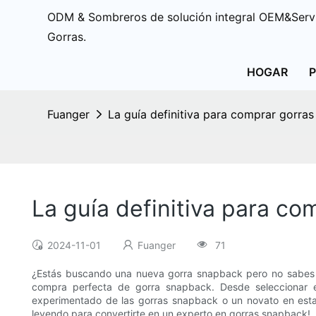
ODM & Sombreros de solución integral OEM&Servi
Gorras.
HOGAR
Fuanger
La guía definitiva para comprar gorra
La guía definitiva para c
2024-11-01
Fuanger
71
¿Estás buscando una nueva gorra snapback pero no sabes p
compra perfecta de gorra snapback. Desde seleccionar el
experimentado de las gorras snapback o un novato en esta 
leyendo para convertirte en un experto en gorras snapback!