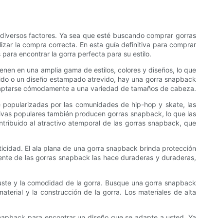
 diversos factores. Ya sea que esté buscando comprar gorras
zar la compra correcta. En esta guía definitiva para comprar
ara encontrar la gorra perfecta para su estilo.
vienen en una amplia gama de estilos, colores y diseños, lo que
ólido o un diseño estampado atrevido, hay una gorra snapback
 adaptarse cómodamente a una variedad de tamaños de cabeza.
e popularizadas por las comunidades de hip-hop y skate, las
vas populares también producen gorras snapback, lo que las
ntribuido al atractivo atemporal de las gorras snapback, que
icidad. El ala plana de una gorra snapback brinda protección
istente de las gorras snapback las hace duraderas y duraderas,
juste y la comodidad de la gorra. Busque una gorra snapback
erial y la construcción de la gorra. Los materiales de alta
a snapback para encontrar un diseño que se adapte a usted. Ya