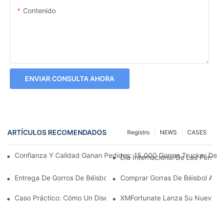
Contenido
ENVIAR CONSULTA AHORA
ARTÍCULOS RECOMENDADOS
Registro
NEWS
CASES
Confianza Y Calidad Ganan Pedidos: 15.000 Gorras Trucker De
Día Internacional De Las Per
Entrega De Gorros De Béisbol A Medida
Comprar Gorras De Béisbol Al 
Caso Práctico: Cómo Un Diseñador Británico Transformó Un Bo
XMFortunate Lanza Su Nueva C