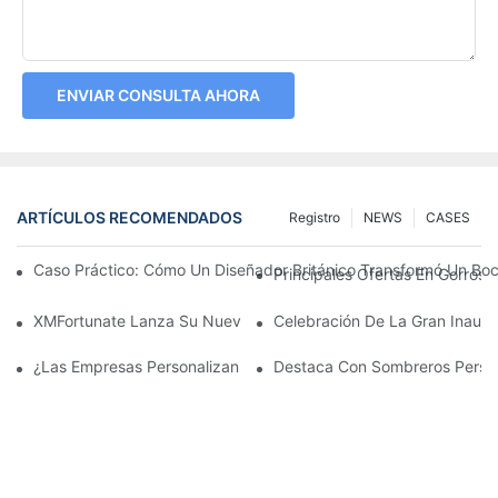
ENVIAR CONSULTA AHORA
ARTÍCULOS RECOMENDADOS
Registro
NEWS
CASES
Caso Práctico: Cómo Un Diseñador Británico Transformó Un Bo
Principales Ofertas En Gorros
XMFortunate Lanza Su Nueva Colección De Sombreros De Sol Pa
Celebración De La Gran Inaugu
¿Las Empresas Personalizan Gorras De Marca Para Actividades
Destaca Con Sombreros Perso