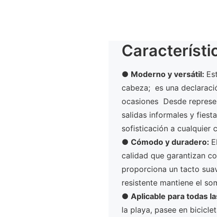
Característi
● Moderno y versátil:
Es
cabeza; es una declaraci
ocasiones Desde represent
salidas informales y fies
sofisticación a cualquier 
●
Cómodo y duradero:
E
calidad que garantizan co
proporciona un tacto suav
resistente mantiene el so
●
Aplicable para todas l
la playa, pasee en bicicle