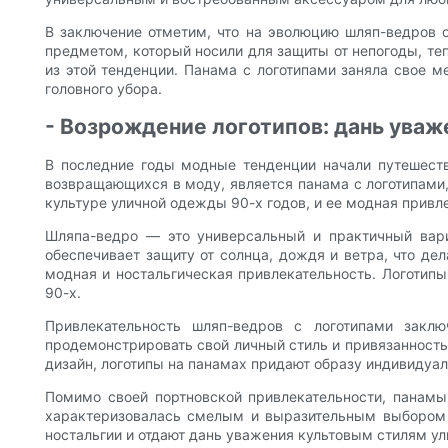
В заключение отметим, что на эволюцию шляп-ведров о
предметом, который носили для защиты от непогоды, т
из этой тенденции. Панама с логотипами заняла свое м
головного убора.
- Возрождение логотипов: дань уваж
В последние годы модные тенденции начали путешеств
возвращающихся в моду, является панама с логотипами,
культуре уличной одежды 90-х годов, и ее модная привл
Шляпа-ведро — это универсальный и практичный вари
обеспечивает защиту от солнца, дождя и ветра, что де
модная и ностальгическая привлекательность. Логотипы
90-х.
Привлекательность шляп-ведров с логотипами закл
продемонстрировать свой личный стиль и привязанность
дизайн, логотипы на панамах придают образу индивидуал
Помимо своей портновской привлекательности, панамы
характеризовалась смелым и выразительным выбором м
ностальгии и отдают дань уважения культовым стилям у