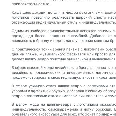
привлекательностью.
Когда дело доходит до шляпы-ведра с логотипами, возмо
логотипов позволило реализовать широкий спектр нас
отражающий индивидуальный стиль и индивидуальность.
Одним из наиболее привлекательных аспектов панамы с л
одежды до более нарядных ансамблей. Добавление ло
лояльность к бренду и отдать дань уважения модным бр
С практической точки зрения панама с логотипами обес
дня на пляже, музыкального фестиваля или просто для
делает шляпу-ведро поистине уникальной и выдающейся 
В сфере высокой моды дизайнеры и бренды полностью по
дизайны: от классических и вневременных логотипов
продемонстрировать свою индивидуальность и креативн
В сфере уличного стиля шляпа-ведро с логотипами ст
узорами и эффектной обувью, добавляя к общему образу 
ведро с логотипами стала символом личного стиля и са
В целом мода на шляпы-ведра с логотипами оказала
индивидуальность, самовыражение и нотку роскоши. Б
обязательного аксессуара для всех, кто хочет придержи