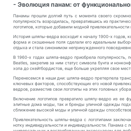
- Эволюция панам: от функционально
Панамы прошли долгий путь с момента своего скромног
популярность возродилась, превратившись из практичес
логотипов, которые добавили модной привлекательности
История шляпы-ведра восходит к началу 1900-х годов, к
форма и скошенные поля сделали его идеальным выборо
отдыха и стала синонимом непринужденного повседневно
В 1960-х годах шляпа-ведро приобрела популярность, п
Beatles, закрепив за ним статус символа бунта и нонко
хопа до скейтбордистов, еще больше укрепляя свое мест
Перенесемся в наши дни: шляпа-ведро претерпела тран
ключевых факторов, способствующих его новой привлека
ведров, разместив свои логотипы на этих головных убор
Включение логотипов превратило шляпу-ведро из ее ф
элитные дома моды, так и бренды уличной одежды подх
сближение высокой моды и уличной одежды способствов
Привлекательность шляпы-ведра с логотипами заключае
нотку индивидуальности и индивидуальности. Панама с 
универсальным и востребованным аксессуаром для люб