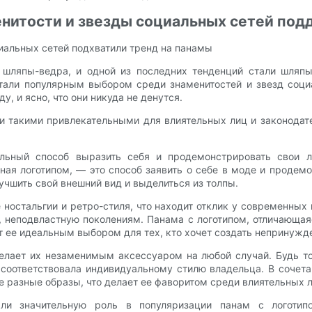
менитости и звезды социальных сетей по
циальных сетей подхватили тренд на панамы
шляпы-ведра, и одной из последних тенденций стали шляпы
стали популярным выбором среди знаменитостей и звезд соци
, и ясно, что они никуда не денутся.
ми такими привлекательными для влиятельных лиц и законодат
альный способ выразить себя и продемонстрировать свои л
ная логотипом, — это способ заявить о себе в моде и продемо
учшить свой внешний вид и выделиться из толпы.
ностальгии и ретро-стиля, что находит отклик у современных
, неподвластную поколениям. Панама с логотипом, отличающая
 ее идеальным выбором для тех, кто хочет создать непринужде
делает их незаменимым аксессуаром на любой случай. Будь 
а соответствовала индивидуальному стилю владельца. В соче
разные образы, что делает ее фаворитом среди влиятельных ли
рали значительную роль в популяризации панам с логотип