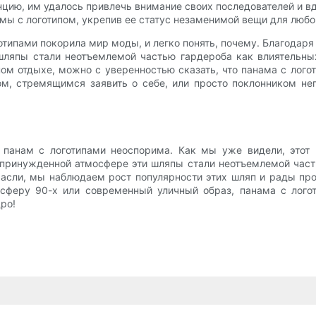
ию, им удалось привлечь внимание своих последователей и вд
мы с логотипом, укрепив ее статус незаменимой вещи для любо
отипами покорила мир моды, и легко понять, почему. Благодар
 шляпы стали неотъемлемой частью гардероба как влиятельн
ом отдыхе, можно с уверенностью сказать, что панама с лог
м, стремящимся заявить о себе, или просто поклонником не
ь панам с логотипами неоспорима. Как мы уже видели, этот
епринужденной атмосфере эти шляпы стали неотъемлемой част
расли, мы наблюдаем рост популярности этих шляп и рады п
сферу 90-х или современный уличный образ, панама с лого
ро!