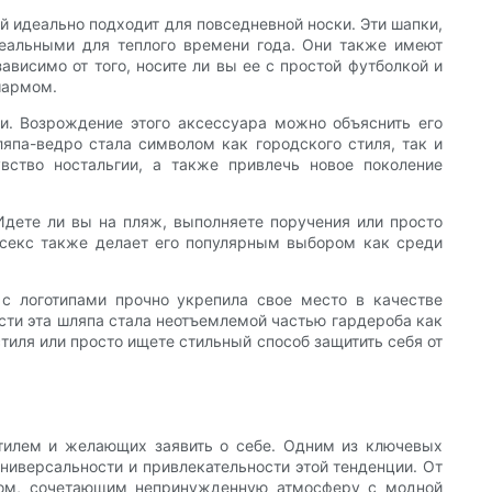
 идеально подходит для повседневной носки. Эти шапки,
идеальными для теплого времени года. Они также имеют
ависимо от того, носите ли вы ее с простой футболкой и
шармом.
ми. Возрождение этого аксессуара можно объяснить его
япа-ведро стала символом как городского стиля, так и
вство ностальгии, а также привлечь новое поколение
 Идете ли вы на пляж, выполняете поручения или просто
нисекс также делает его популярным выбором как среди
с логотипами прочно укрепила свое место в качестве
ости эта шляпа стала неотъемлемой частью гардероба как
стиля или просто ищете стильный способ защитить себя от
тилем и желающих заявить о себе. Одним из ключевых
универсальности и привлекательности этой тенденции. От
ром, сочетающим непринужденную атмосферу с модной