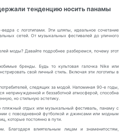
ддержали тенденцию носить панамы
-ведра с логотипами. Эти шляпы, идеальное сочетание
альных сетей. От музыкальных фестивалей до уличного
елей моды? Давайте подробнее разберемся, почему этот
юбимые бренды. Будь то культовая галочка Nike или
нстрировать свой личный стиль. Включая эти логотипы в
 потребителей, следящих за модой. Напоминая 90-е годы,
ся непринужденной и беззаботной атмосферой, способна
нную, но стильную эстетику.
то пляжный отдых или музыкальный фестиваль, панаму с
тании с повседневной футболкой и джинсами или модным
ц, которые постоянно в пути.
ом. Благодаря влиятельным лицам и знаменитостям,