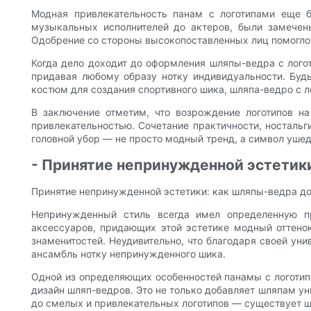
Модная привлекательность панам с логотипами еще б
музыкальных исполнителей до актеров, были замечен
Одобрение со стороны высокопоставленных лиц помогло 
Когда дело доходит до оформления шляпы-ведра с лог
придавая любому образу нотку индивидуальности. Бу
костюм для создания спортивного шика, шляпа-ведро с л
В заключение отметим, что возрождение логотипов н
привлекательностью. Сочетание практичности, носталь
головной убор — не просто модный тренд, а символ уше
- Принятие непринужденной эстетик
Принятие непринужденной эстетики: как шляпы-ведра д
Непринужденный стиль всегда имел определенную пр
аксессуаров, придающих этой эстетике модный оттенок
знаменитостей. Неудивительно, что благодаря своей ун
ансамбль нотку непринужденного шика.
Одной из определяющих особенностей панамы с логотипа
дизайн шляп-ведров. Это не только добавляет шляпам у
до смелых и привлекательных логотипов — существует ш