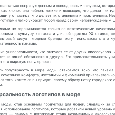
хвастаться непринужденным и повседневным силуэтом, который
 как хлопок или нейлон, легкие и дышащие, что делает их 
щиту от солнца, что делает их стильными и практичными. Нез
логотипами легко украсит любой наряд своим непринужденным 
типами не ограничивается только ее эстетическими качества
орнями в культуру хип-хопа и уличной одежды 90-х годов, шл
ультовый силуэт, модные бренды могут использовать это чу
кательность панамы.
е универсальности, что отличает ее от других аксессуаров.
дит из одной обстановки в другую. Его привлекательность у
т его широкую популярность.
ь популярность в мире моды, становится ясно, что панама 
я сочетанию комфорта, ностальгии и фирменной привлекательн
т того, хотите ли вы придать своему образу нотку городского 
м.
рсальность логотипов в моде
р моды, став основным продуктом для людей, следящих за с
я использование логотипов, которые добавили новый уровень 
стиля — панама с логотипами стала незаменимым аксессуа