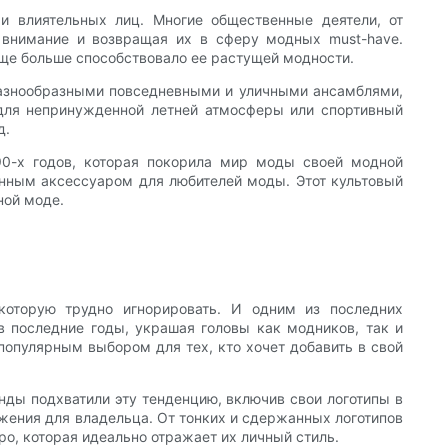
и влиятельных лиц. Многие общественные деятели, от
 внимание и возвращая их в сферу модных must-have.
еще больше способствовало ее растущей модности.
разнообразными повседневными и уличными ансамблями,
для непринужденной летней атмосферы или спортивный
д.
90-х годов, которая покорила мир моды своей модной
анным аксессуаром для любителей моды. Этот культовый
ной моде.
которую трудно игнорировать. И одним из последних
в последние годы, украшая головы как модников, так и
популярным выбором для тех, кто хочет добавить в свой
нды подхватили эту тенденцию, включив свои логотипы в
жения для владельца. От тонких и сдержанных логотипов
о, которая идеально отражает их личный стиль.