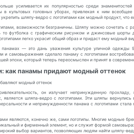
ольше усиливается их популярностью среди знаменитостей 
ы в культовых головных уборах, привлекая к ним всеобщее
укрепить шляпу-ведро с логотипами как модный продукт, что 
отипами, возможности безграничны. Шляпу можно сочетать с 
дь то футболка с графическим рисунком и джинсовые шорты 
оготипами легко украсит общий образ и придаст ему модный ви
а панамах — это дань уважения культуре уличной одежды 
гии и самовыражения сделало панаму с логотипами востребов
дшей эпохи, который теперь переосмыслен и принят в современ
и: как панамы придают модный оттенок
обавляют модный оттенок
ивлекательность, он излучает непринужденную прохладу, 
, является шляпа-ведро с логотипами. Эти шляпы вернулись 
иверсальности и непринужденности панама с логотипами стала 
ми являются, конечно же, сами логотипы. Многие модные бре
никальный и фирменный элемент, но и служит формой самовыра
ирокий выбор вариантов, позволяющих людям найти шляпу-ведр