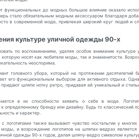
т функциональных до модных большое влияние оказало исполь
еперь стало обязательным модным аксессуаром благодаря доба
есто в современной моде, привлекая широкий круг людей и с
ения культуре уличной одежды 90-х
овать по воспоминаниям, уделяя особое внимание культуре 
 которую носят как любители моды, так и знаменитости. Возро
екательность неоспорима.
ант головного убора, который на протяжении десятилетий 
лает его функциональным выбором для активного отдыха. Однак
 придают шляпе нотку ретро, ​​придавая ей уникальный и сти
ючается в их способности заявить о себе в моде. Лого
 к определенному бренду или дизайну. Будь то классический л
ьность и характер.
 с логотипами также вызывают чувство ностальгии у многих
оды, и возрождение логотипов на шляпах-ведрах является 
личной одежды 90-х годов, делая шляпу-ведро символом культу