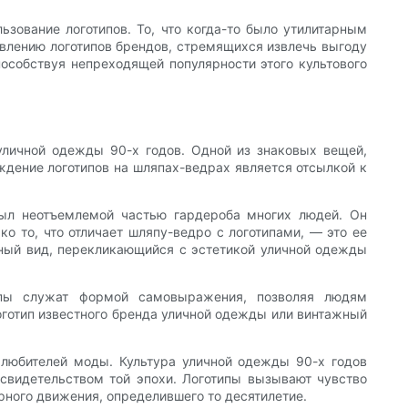
зование логотипов. То, что когда-то было утилитарным
влению логотипов брендов, стремящихся извлечь выгоду
пособствуя непреходящей популярности этого культового
уличной одежды 90-х годов. Одной из знаковых вещей,
ждение логотипов на шляпах-ведрах является отсылкой к
был неотъемлемой частью гардероба многих людей. Он
о то, что отличает шляпу-ведро с логотипами, — это ее
льный вид, перекликающийся с эстетикой уличной одежды
типы служат формой самовыражения, позволяя людям
оготип известного бренда уличной одежды или винтажный
 любителей моды. Культура уличной одежды 90-х годов
свидетельством той эпохи. Логотипы вызывают чувство
рного движения, определившего то десятилетие.