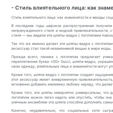
- Стиль влиятельного лица: как зна
Стиль влиятельного лица: как знаменитости и звезды со
В последние годы широкое распространение получили 
непринужденного стиля и модной привлекательности, 
стиля — мы видели эти шляпы-ведра с логотипами повсюду
Так что же именно делает эти шляпы-ведра с логотипа
аксессуар стал такой незаменимой вещью в мире моды.
Прежде всего, панама с логотипом предлагает уник
переплетенная буква «GG» Gucci, шляпа-ведро, украшен
свою одежду, влиятельные лица и знаменитости могут ул
Кроме того, шляпа-ведро с логотипом создает ощущение 
этот аксессуар имеет вневременную привлекательность
мгновенно добавить изюминку любому наряду, что делает
Кроме того, эти шляпы невероятно универсальны, что 
логотипом можно легко надеть или опустить, чтобы он
уличным ансамблем эта шляпа способна дополнить самые 
Конечно, неудивительно, что социальные сети сыг