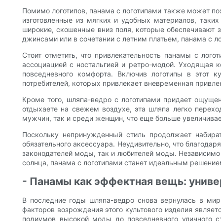
Помимо логотипов, панама с логотипами также может по
изготовленные из мягких и удобных материалов, таких
широкие, скошенные вниз поля, которые обеспечивают за
джинсами или в сочетании с летним платьем, панама с 
Стоит отметить, что привлекательность панамы с лого
ассоциацией с ностальгией и ретро-модой. Уходящая к
повседневного комфорта. Включив логотипы в этот к
потребителей, которых привлекает вневременная привле
Кроме того, шляпа-ведро с логотипами придает ощущени
отдыхаете на свежем воздухе, эта шляпа легко перехо
мужчин, так и среди женщин, что еще больше увеличивае
Поскольку непринужденный стиль продолжает набират
обязательного аксессуара. Неудивительно, что благодар
законодателей моды, так и любителей моды. Независимо о
солнца, панама с логотипами станет идеальным решение
- Панамы как эффектная вещь: униве
В последние годы шляпа-ведро снова вернулась в ми
факторов возрождения этого культового изделия являетс
подиумов высокой моды до повседневного уличного 