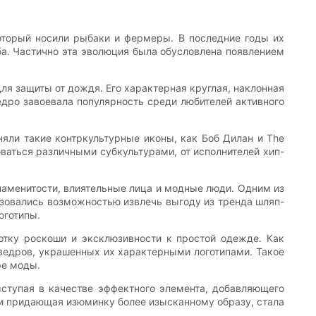
который носили рыбаки и фермеры. В последние годы их
. Частично эта эволюция была обусловлена ​​появлением
ля защиты от дождя. Его характерная круглая, наклонная
дро завоевала популярность среди любителей активного
няли такие контркультурные иконы, как Боб Дилан и The
оваться различными субкультурами, от исполнителей хип-
аменитости, влиятельные лица и модные люди. Одним из
ьзовались возможностью извлечь выгоду из тренда шляп-
оготипы.
отку роскоши и эксклюзивности к простой одежде. Как
ведров, украшенных их характерными логотипами. Такое
ре моды.
ыступая в качестве эффектного элемента, добавляющего
ли придающая изюминку более изысканному образу, стала