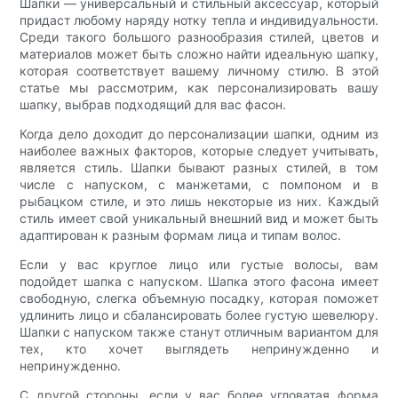
Шапки — универсальный и стильный аксессуар, который
придаст любому наряду нотку тепла и индивидуальности.
Среди такого большого разнообразия стилей, цветов и
материалов может быть сложно найти идеальную шапку,
которая соответствует вашему личному стилю. В этой
статье мы рассмотрим, как персонализировать вашу
шапку, выбрав подходящий для вас фасон.
Когда дело доходит до персонализации шапки, одним из
наиболее важных факторов, которые следует учитывать,
является стиль. Шапки бывают разных стилей, в том
числе с напуском, с манжетами, с помпоном и в
рыбацком стиле, и это лишь некоторые из них. Каждый
стиль имеет свой уникальный внешний вид и может быть
адаптирован к разным формам лица и типам волос.
Если у вас круглое лицо или густые волосы, вам
подойдет шапка с напуском. Шапка этого фасона имеет
свободную, слегка объемную посадку, которая поможет
удлинить лицо и сбалансировать более густую шевелюру.
Шапки с напуском также станут отличным вариантом для
тех, кто хочет выглядеть непринужденно и
непринужденно.
С другой стороны, если у вас более угловатая форма