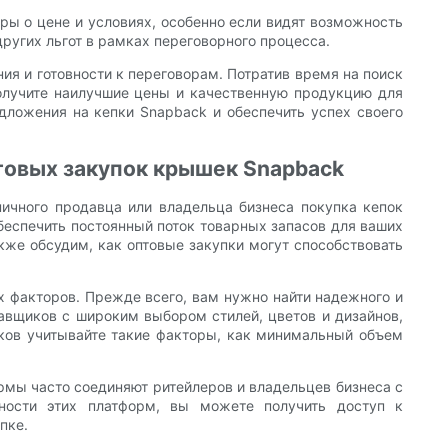
оры о цене и условиях, особенно если видят возможность
ругих льгот в рамках переговорного процесса.
ия и готовности к переговорам. Потратив время на поиск
получите наилучшие цены и качественную продукцию для
едложения на кепки Snapback и обеспечить успех своего
товых закупок крышек Snapback
ничного продавца или владельца бизнеса покупка кепок
беспечить постоянный поток товарных запасов для ваших
кже обсудим, как оптовые закупки могут способствовать
х факторов. Прежде всего, вам нужно найти надежного и
авщиков с широким выбором стилей, цветов и дизайнов,
ков учитывайте такие факторы, как минимальный объем
рмы часто соединяют ритейлеров и владельцев бизнеса с
ности этих платформ, вы можете получить доступ к
пке.