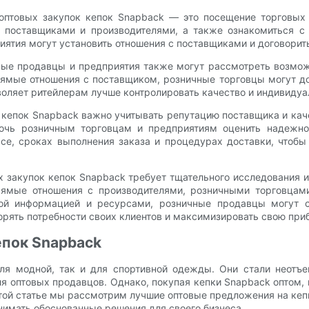
оптовых закупок кепок Snapback — это посещение торговых 
 поставщиками и производителями, а также ознакомиться с
ятия могут установить отношения с поставщиками и договорит
ные продавцы и предприятия также могут рассмотреть возмож
ямые отношения с поставщиком, розничные торговцы могут до
воляет ритейлерам лучше контролировать качество и индивидуа
кепок Snapback важно учитывать репутацию поставщика и качес
очь розничным торговцам и предприятиям оценить надежнос
се, сроках выполнения заказа и процедурах доставки, чтоб
 закупок кепок Snapback требует тщательного исследования и
рямые отношения с производителями, розничными торговцам
ой информацией и ресурсами, розничные продавцы могут с
орять потребности своих клиентов и максимизировать свою при
епок Snapback
ля модной, так и для спортивной одежды. Они стали неотъе
оптовых продавцов. Однако, покупая кепки Snapback оптом, в
ой статье мы рассмотрим лучшие оптовые предложения на кепки
нимать обоснованные решения для своего бизнеса.