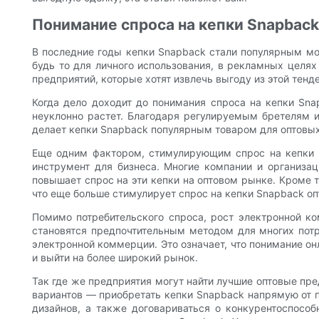
Понимание спроса на кепки Snapback
В последние годы кепки Snapback стали популярным мо
будь то для личного использования, в рекламных целя
предприятий, которые хотят извлечь выгоду из этой тен
Когда дело доходит до понимания спроса на кепки Sna
неуклонно растет. Благодаря регулируемым бретелям и
делает кепки Snapback популярным товаром для оптовых
Еще одним фактором, стимулирующим спрос на кепки S
инструмент для бизнеса. Многие компании и организац
повышает спрос на эти кепки на оптовом рынке. Кроме т
что еще больше стимулирует спрос на кепки Snapback оп
Помимо потребительского спроса, рост электронной ко
становятся предпочтительным методом для многих потр
электронной коммерции. Это означает, что понимание о
и выйти на более широкий рынок.
Так где же предприятия могут найти лучшие оптовые пр
вариантов — приобретать кепки Snapback напрямую от п
дизайнов, а также договариваться о конкурентоспосо