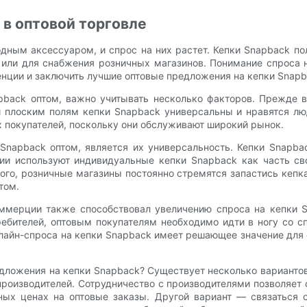
 в оптовой торговле
дным аксессуаром, и спрос на них растет. Кепки Snapback по
х или для снабжения розничных магазинов. Понимание спроса
денции и заключить лучшие оптовые предложения на кепки Snapb
pback оптом, важно учитывать несколько факторов. Прежде в
 плоским полям кепки Snapback универсальны и нравятся лю
 покупателей, поскольку они обслуживают широкий рынок.
napback оптом, является их универсальность. Кепки Snapba
ии используют индивидуальные кепки Snapback как часть св
ого, розничные магазины постоянно стремятся запастись кепк
том.
ммерции также способствовал увеличению спроса на кепки S
ебителей, оптовым покупателям необходимо идти в ногу со 
нлайн-спроса на кепки Snapback имеет решающее значение дл
едложения на кепки Snapback? Существует несколько варианто
роизводителей. Сотрудничество с производителями позволяет 
бных ценах на оптовые заказы. Другой вариант — связаться