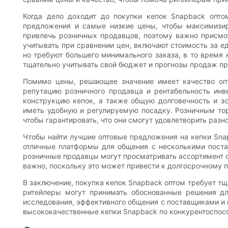
Когда дело доходит до покупки кепок Snapback опто
предложения и самые низкие цены, чтобы максимизир
привлечь розничных продавцов, поэтому важно присмо
учитывать при сравнении цен, включают стоимость за е
но требуют большего минимального заказа, в то время
тщательно учитывать свой бюджет и прогнозы продаж пр
Помимо цены, решающее значение имеет качество опт
репутацию розничного продавца и рентабельность инв
конструкцию кепок, а также общую долговечность и эст
иметь удобную и регулируемую посадку. Розничным тор
чтобы гарантировать, что они смогут удовлетворить раз
Чтобы найти лучшие оптовые предложения на кепки Sna
отличные платформы для общения с несколькими поста
розничные продавцы могут просматривать ассортимент 
важно, поскольку это может привести к долгосрочному 
В заключение, покупка кепок Snapback оптом требует тщ
ритейлеры могут принимать обоснованные решения дл
исследования, эффективного общения с поставщиками и 
высококачественные кепки Snapback по конкурентоспос