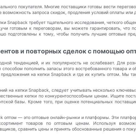
ального покупателя. Многие поставщики готовы вести перегов
 возможность запроса скидок, продления условий оплаты или д
ки Snapback требует тщательного исследования, четкого общен
учи готовым к переговорам, вы можете гарантировать, что 
ошо подготовлены к тому, чтобы получить лучшие оптовые пр
ентов и повторных сделок с помощью оп
дной тенденцией, и их популярность не ослабевает. Для роз
пособом пополнить запасы этого востребованного товара и о
 предложения на кепки Snapback и где их купить оптом. Мы та
ний на кепки Snapback, следует учитывать несколько ключевы
ественные кепки по конкурентоспособным ценам. Ищите пост
тской базы. Кроме того, при оценке потенциальных поставщи
ck оптом — это оптовые онлайн-рынки и платформы. Эти платфо
ссортимент товаров по оптовым ценам. Используя возмож
вщиков, сравнить цены и принять обоснованные решения о поку