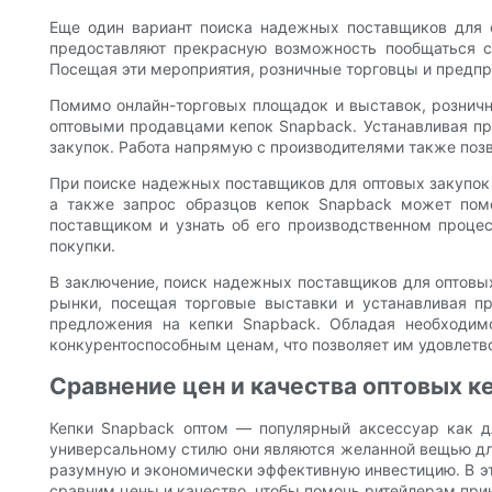
Еще один вариант поиска надежных поставщиков для 
предоставляют прекрасную возможность пообщаться с
Посещая эти мероприятия, розничные торговцы и предпри
Помимо онлайн-торговых площадок и выставок, рознич
оптовыми продавцами кепок Snapback. Устанавливая пр
закупок. Работа напрямую с производителями также поз
При поиске надежных поставщиков для оптовых закупок 
а также запрос образцов кепок Snapback может пом
поставщиком и узнать об его производственном процес
покупки.
В заключение, поиск надежных поставщиков для оптовых
рынки, посещая торговые выставки и устанавливая п
предложения на кепки Snapback. Обладая необходим
конкурентоспособным ценам, что позволяет им удовлетв
Сравнение цен и качества оптовых к
Кепки Snapback оптом — популярный аксессуар как д
универсальному стилю они являются желанной вещью для 
разумную и экономически эффективную инвестицию. В эт
сравним цены и качество, чтобы помочь ритейлерам при