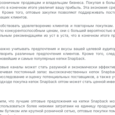
розничным продавцам и владельцам бизнеса. Покупая в боль
что в конечном итоге увеличит вашу прибыль. Эта экономия ср
 Кроме того, оптовые закупки позволяют поддерживать посто
ваших клиентов.
обствовать удовлетворению клиентов и повторным покупкам.
по конкурентоспособным ценам, они с большей вероятностью 
льным рекомендациям из уст в уста, что в конечном итоге 
важно учитывать предпочтения и вкусы вашей целевой аудито
творить различные предпочтения клиентов. Кроме того, сл
 новейшие и самые популярные кепки Snapback.
товые каналы может стать разумной и экономически эффекти
ечивая постоянный запас высококачественных кепок Snapba
исследование и оценку потенциальных поставщиков, а также у
одходе покупка кепок Snapback оптом может стать ценной инве
или, что лучшие оптовые предложения на кепки Snapback мо
спользоваться более низкими затратами на единицу продукц
им бутиком или крупной розничной сетью, оптовые покупки по