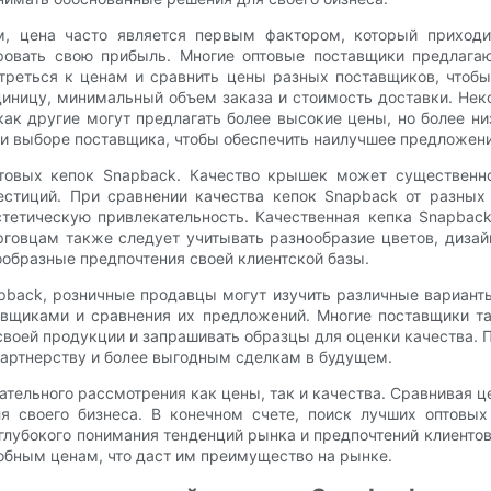
м, цена часто является первым фактором, который приход
овать свою прибыль. Многие оптовые поставщики предлагаю
треться к ценам и сравнить цены разных поставщиков, чтобы
диницу, минимальный объем заказа и стоимость доставки. Нек
 как другие могут предлагать более высокие цены, но более 
и выборе поставщика, чтобы обеспечить наилучшее предложение
овых кепок Snapback. Качество крышек может существенно 
естиций. При сравнении качества кепок Snapback от разны
етическую привлекательность. Качественная кепка Snapback 
говцам также следует учитывать разнообразие цветов, диза
нообразные предпочтения своей клиентской базы.
pback, розничные продавцы могут изучить различные вариант
вщиками и сравнения их предложений. Многие поставщики так
своей продукции и запрашивать образцы для оценки качества.
партнерству и более выгодным сделкам в будущем.
ательного рассмотрения как цены, так и качества. Сравнивая 
я своего бизнеса. В конечном счете, поиск лучших оптовых
глубокого понимания тенденций рынка и предпочтений клиенто
обным ценам, что даст им преимущество на рынке.