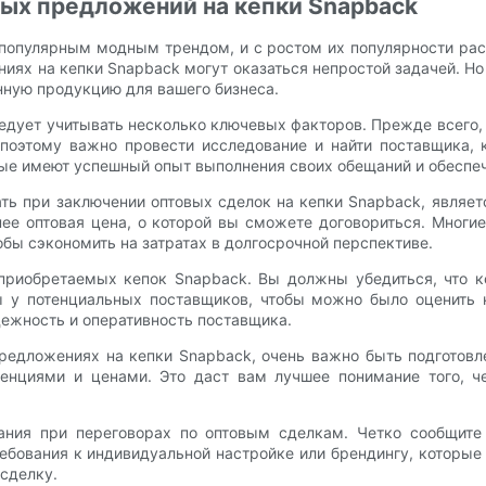
ых предложений на кепки Snapback
популярным модным трендом, и с ростом их популярности раст
ниях на кепки Snapback могут оказаться непростой задачей. Н
нную продукцию для вашего бизнеса.
ледует учитывать несколько ключевых факторов. Прежде всего
 поэтому важно провести исследование и найти поставщика,
ые имеют успешный опыт выполнения своих обещаний и обеспеч
 при заключении оптовых сделок на кепки Snapback, являетс
ее оптовая цена, о которой вы сможете договориться. Многие
обы сэкономить на затратах в долгосрочной перспективе.
приобретаемых кепок Snapback. Вы должны убедиться, что к
ы у потенциальных поставщиков, чтобы можно было оценить 
дежность и оперативность поставщика.
предложениях на кепки Snapback, очень важно быть подгото
енциями и ценами. Это даст вам лучшее понимание того, че
ания при переговорах по оптовым сделкам. Четко сообщите 
ования к индивидуальной настройке или брендингу, которые 
сделку.