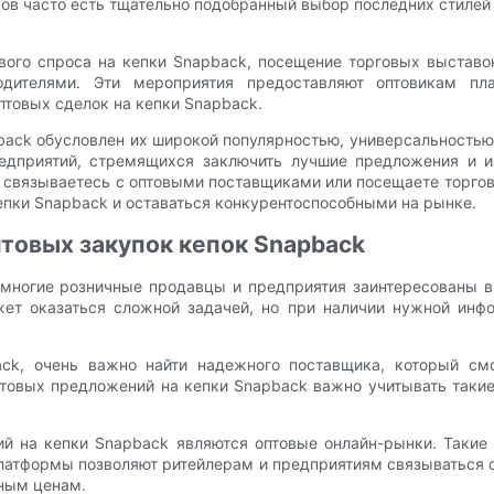
ов часто есть тщательно подобранный выбор последних стилей
вого спроса на кепки Snapback, посещение торговых выстав
одителями. Эти мероприятия предоставляют оптовикам пл
товых сделок на кепки Snapback.
pback обусловлен их широкой популярностью, универсальность
дприятий, стремящихся заключить лучшие предложения и из
 связываетесь с оптовыми поставщиками или посещаете торгов
епки Snapback и оставаться конкурентоспособными на рынке.
товых закупок кепок Snapback
многие розничные продавцы и предприятия заинтересованы в
ет оказаться сложной задачей, но при наличии нужной инф
ack, очень важно найти надежного поставщика, который с
птовых предложений на кепки Snapback важно учитывать таки
на кепки Snapback являются оптовые онлайн-рынки. Такие са
латформы позволяют ритейлерам и предприятиям связываться с
ным ценам.