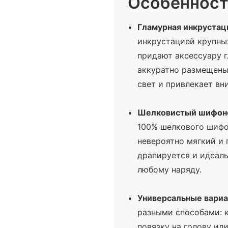
Особенност
Гламурная инкруста
инкрустацией крупны
придают аксессуару 
аккуратно размещены
свет и привлекает вн
Шелковистый шифон
100% шелкового шифон
невероятно мягкий и 
драпируется и идеаль
любому наряду.
Универсальные вариа
разными способами: 
повязку на голову ил