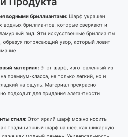
и Продукта
ция водными бриллиантами:
Шарф украшен
х водных бриллиантов, которые сверкают и
гламурный вид. Эти искусственные бриллианты
, образуя потрясающий узор, который ловит
имание.
овый материал:
Этот шарф, изготовленный из
а премиум-класса, не только легкий, но и
гладкий на ощупь. Материал прекрасно
но подходит для придания элегантности
нты стиля:
Этот яркий шарф можно носить
как традиционный шарф на шее, как шикарную
и даже как модный ремень. Универсальность