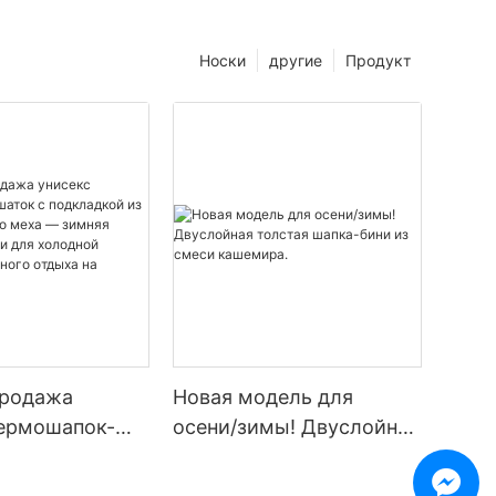
Носки
другие
Продукт
продажа
Новая модель для
термошапок-
осени/зимы! Двуслойная
подкладкой из
толстая шапка-бини из
енного меха —
смеси кашемира.