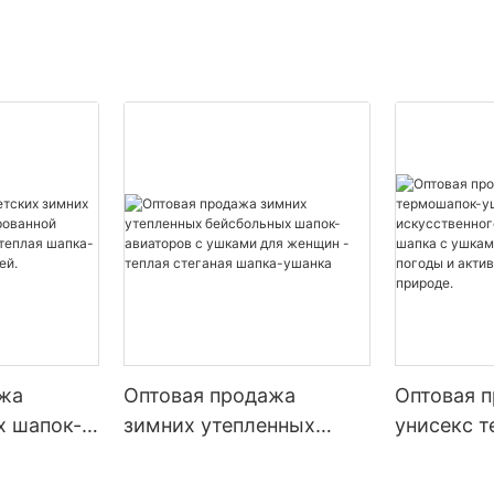
ажа
Оптовая продажа
Оптовая 
х шапок-
зимних утепленных
унисекс 
ированной
бейсбольных шапок-
ушаток с 
 ушей -
авиаторов с ушками для
искусств