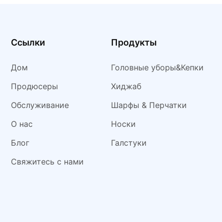
ини 3-в-1
женщин - теплая
зимняя ш
стеганая шапка-ушанка
для холод
активного
Ссылки
Продукты
природе.
Дом
Головные уборы&Кепки
Продюсеры
Хиджаб
Обслуживание
Шарфы & Перчатки
О нас
Носки
Блог
Галстуки
Свяжитесь с нами