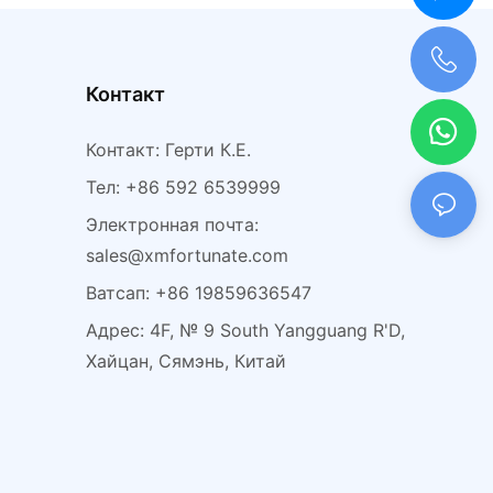
апка с ушками
ной погоды и
 отдыха на
Контакт
+0086 198 5963 6547
Контакт: Герти К.Е.
Тел: +86 592 6539999
Электронная почта:
sales@xmfortunate.com
Ватсап: +86 19859636547
Адрес: 4F, № 9 South Yangguang R'D,
Хайцан, Сямэнь, Китай