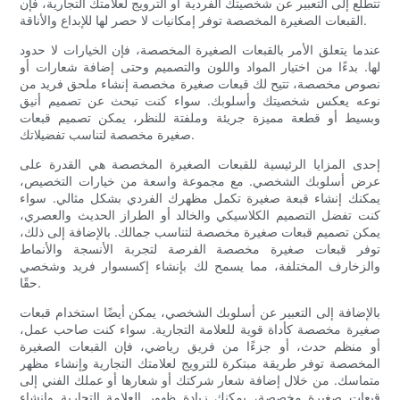
تتطلع إلى التعبير عن شخصيتك الفردية أو الترويج لعلامتك التجارية، فإن
القبعات الصغيرة المخصصة توفر إمكانيات لا حصر لها للإبداع والأناقة.
عندما يتعلق الأمر بالقبعات الصغيرة المخصصة، فإن الخيارات لا حدود
لها. بدءًا من اختيار المواد واللون والتصميم وحتى إضافة شعارات أو
نصوص مخصصة، تتيح لك قبعات صغيرة مخصصة إنشاء ملحق فريد من
نوعه يعكس شخصيتك وأسلوبك. سواء كنت تبحث عن تصميم أنيق
وبسيط أو قطعة مميزة جريئة وملفتة للنظر، يمكن تصميم قبعات
صغيرة مخصصة لتناسب تفضيلاتك.
إحدى المزايا الرئيسية للقبعات الصغيرة المخصصة هي القدرة على
عرض أسلوبك الشخصي. مع مجموعة واسعة من خيارات التخصيص،
يمكنك إنشاء قبعة صغيرة تكمل مظهرك الفردي بشكل مثالي. سواء
كنت تفضل التصميم الكلاسيكي والخالد أو الطراز الحديث والعصري،
يمكن تصميم قبعات صغيرة مخصصة لتناسب جمالك. بالإضافة إلى ذلك،
توفر قبعات صغيرة مخصصة الفرصة لتجربة الأنسجة والأنماط
والزخارف المختلفة، مما يسمح لك بإنشاء إكسسوار فريد وشخصي
حقًا.
بالإضافة إلى التعبير عن أسلوبك الشخصي، يمكن أيضًا استخدام قبعات
صغيرة مخصصة كأداة قوية للعلامة التجارية. سواء كنت صاحب عمل،
أو منظم حدث، أو جزءًا من فريق رياضي، فإن القبعات الصغيرة
المخصصة توفر طريقة مبتكرة للترويج لعلامتك التجارية وإنشاء مظهر
متماسك. من خلال إضافة شعار شركتك أو شعارها أو عملك الفني إلى
قبعات صغيرة مخصصة، يمكنك زيادة ظهور العلامة التجارية وإنشاء