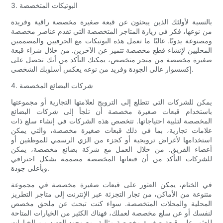
3. البوتيكات المتخصصة
بالنسبة لأولئك الذين يبحثون عن قبعة صغيرة مخصصة راقية وفريدة
من نوعها، فكر في زيارة المتاجر المتخصصة التي تقدم عناصر مخصصة
ومصنوعة يدويًا. غالبًا ما تعمل هذه البوتيكات مع الحرفيين والمصممين
المحليين لإنشاء قطع مخصصة تتميز عن الآخرين. من خلال شراء قبعة
صغيرة مخصصة من متجر متخصص، يمكنك التأكد من أنك تحصل على
إكسسوار عالي الجودة وفريد ​​من نوعه يعكس أسلوبك الشخصي.
4. شركات البضائع المخصصة
يمكن للشركات التي تتطلع إلى الترويج لعلامتها التجارية أو مجموعتها
باستخدام قبعات صغيرة مخصصة أن تلجأ إلى شركات البضائع
المخصصة لتلبية احتياجاتها. تتخصص هذه الشركات في إنشاء سلع ذات
علامات تجارية، بما في ذلك قبعات صغيرة مخصصة، والتي يمكن
استخدامها لأغراض ترويجية أو كجزء من الزي الرسمي للموظفين أو
أعضاء الفريق. من خلال العمل مع شركة بضائع مخصصة، يمكن
للشركات التأكد من أن قبعاتها المخصصة مصممة بشكل احترافي
وبأعلى جودة.
في الختام، يمكن العثور على قبعات صغيرة مخصصة في مجموعة
متنوعة من الأماكن، من تجار التجزئة عبر الإنترنت إلى متاجر التطريز
المحلية والمحلات المتخصصة. سواء كنت تبحث عن ملحق مخصص
لنفسك أو عن سلع مخصصة لعملك، فهناك الكثير من الخيارات المتاحة
للعثور على قبعة صغيرة مخصصة مثالية. مع وجود العديد من الخيارات