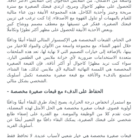
واسعة من الأشكال، من الملابس الكاجوال إلى الملابس الأكثر أناقة.
للحصول على مظهر كاجوال ومريح، ارتدي قبعتك الصغيرة مع سترة
مريحة وجينز وأحذية الكاحل. هذه المجموعة الأنيقة دون عناء مثالية
للقيام بالمهمات أو تناول القهوة مع الأصدقاء. إذا كنت ترغب في تزيين
قبعتك الصغيرة، ففكر في تنسيقها مع معطف مصمم ووشاح كبير
وبعض الأحذية الأنيقة للحصول على مظهر أكثر تطورًا وتكاملًا.
في الختام، القبعات المخصصة هي الإكسسوار المثالي للبقاء أنيقًا ودافئًا
خلال أشهر الشتاء. مع مجموعة واسعة من الألوان والمواد للاختيار من
بينها، بالإضافة إلى خيارات التصميم التي لا نهاية لها، تعد هذه الملحقات
متعددة الاستخدامات ضرورية لأي خزانة ملابس في الطقس البارد.
سواء كنت تريد مظهرًا كاجوال أو أكثر أناقة، فإن القبعة الصغيرة
المخصصة هي اللمسة النهائية المثالية لأي ملابس. لذلك، هذا الشتاء،
استمتع بالدفء والأناقة مع قبعة صغيرة مخصصة تكمل أسلوبك
الشخصي بشكل مثالي.
- الحفاظ على الدفء مع قبعات صغيرة مخصصة
مع استمرار انخفاض درجة الحرارة، يصبح إيجاد طرق للبقاء أنيقًا ودافئًا
أولوية قصوى. قبعات صغيرة مخصصة هي الحل الأمثل لهذه المعضلة،
حيث تقدم كلا من الوظيفة والموضة. مع القدرة على إضفاء طابع
شخصي على قبعتك الصغيرة، يمكنك البقاء دافئًا مع التعبير أيضًا عن
أسلوبك الفريد.
قبعات صغيرة مخصصة هي خيار شعبي لأسباب عديدة. لا تحافظ فقط