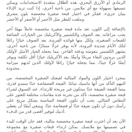
الرمادي أو الأزرق البحري. هذه الظلال متعددة الاستخدامات ويمكن
تنسيقها بسهولة مع أي ملابس. من ناحية أخرى، إذا كنت تريد الإدلاء
ببيان جريء، ففكر في اختيار قبعة صغيرة مخصصة بلون مشرق
وملفت للنظر مثل الأحمر أو الأصفر أو الأخضر.
بالإضافة إلى اللون، تعد مادة قبعة صغيرة مخصصة عاملاً مهمًا آخر
يجب مراعاته. يعد الصوف والكشمير والأكريليك من الخيارات الشائعة
للقبعات الصغيرة، ولكل منها فوائده الفريدة. يعد الصوف خيارًا رائعًا
لتلك الأيام شديدة البرودة، لأنه يوفر عزلًا ممتازًا. من ناحية أخرى،
يشتهر الكشمير بنعومته ودفئه الفاخر، مما يجعله الخيار الأمثل لأولئك
الذين يريدون البقاء مريحًا وأنيقًا. يعد الأكريليك خيارًا أقل تكلفة ويوفر
أيضًا عزلًا جيدًا، مما يجعله خيارًا رائعًا لأولئك الذين لديهم ميزانية
محدودة.
بمجرد اختيار اللون والمواد المثالية لقبعتك الصغيرة المخصصة، من
المهم التأكد من أنها تناسبك تمامًا. القبعة الفضفاضة جدًا ستبدو قذرة،
بينما القبعة الضيقة جدًا ستكون غير مريحة للارتداء. عند التسوق لشراء
قبعة صغيرة مخصصة، تأكد من تجربة عدة مقاسات مختلفة للعثور على
المقاس المثالي. يجب أن تكون القبعة المناسبة بشكل مريح على
رأسك دون أن تكون ضيقة جدًا أو فضفاضة جدًا. وينبغي أيضًا أن يغطي
أذنيك لتوفير أقصى قدر من الدفء.
الآن بعد أن اخترت قبعة صغيرة مخصصة مثالية، فقد حان الوقت للبدء
في تصميمها مع ملابسك. يمكن ارتداء قبعات صغيرة مع مجموعة