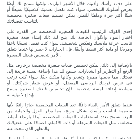
على دفء رأسك وأذنيك خلال الأشهر الباردة، ولكنها تسمح لك أيضًا
بعرض أسلوبك الشخصي. سواء كنت تفضل تصميمًا كلاسيكيًا بسيطًا أو
شيئًا أكثر جرأة وملفتًا للنظر، يمكن تصميم قبعات صغيرة مخصصة
لتناسب تفضيلاتك.
إحدى الفوائد الرئيسية للقبعات الصغيرة المخصصة هي القدرة على
اختيار المواد والألوان الخاصة بك. يتيح لك ذلك إنشاء قبعة صغيرة
تناسب خزانة ملابسك وتعكس شخصيتك. سواء كنت تفضل نسيجًا ناعمًا
ومريحًا أو مادة أكثر تنظيمًا وأنيقًا، فإن الخيارات لا حصر لها عندما يتعلق
الأمر بتخصيص قبعتك الصغيرة.
بالإضافة إلى ذلك، يمكن تخصيص قبعات صغيرة مخصصة بزخارف مثل
الرقع أو التطريز أو الشعارات. يسمح لك هذا بإضافة لمسة فريدة إلى
قبعتك، مما يجعلها مميزة وتشعر وكأنها ملكك حقًا. سواء كنت ترغب
في عرض فريقك الرياضي المفضل، أو عرض شعار شركتك، أو
ببساطة إضافة لمسة شخصية، فإن تخصيص قبعتك الصغيرة يسمح
بإبداع لا نهاية له.
عندما يتعلق الأمر بالبقاء دافئًا، تعد القبعات المخصصة خيارًا رائعًا لأنها
مصممة لتناسب رأسك بشكل مريح، مما يوفر العزل والحماية من
البرد. تسمح تعدد استخدامات القبعات المخصصة أيضًا بارتداء أنماط
مختلفة، مثل القبعات المترهلة أو ذات الأكمام، اعتمادًا على تفضيلاتك
والمظهر الذي تبحث عنه.
بالإضافة إلى كونها إكسسوارًا أنيقًا، فإن القبعات المخصصة أيضًا تمثل