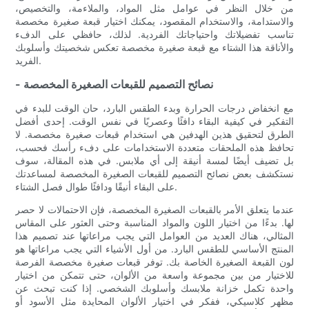
من خلال النظر في عوامل مثل المواد، والملاءمة، والتخصيص،
والاستدامة، والاستخدام المقصود، يمكنك اختيار قبعة صغيرة مخصصة
تناسب تفضيلاتك واحتياجاتك الفردية. لذلك، حافظي على الدفء
والأناقة هذا الشتاء مع قبعة صغيرة مخصصة تعكس شخصيتك وأسلوبك
الفريد.
- نصائح التصميم للقبعات الصغيرة المخصصة
مع انخفاض درجات الحرارة وبدء الطقس البارد، حان الوقت للبدء في
التفكير في كيفية البقاء دافئًا وعصريًا في نفس الوقت. إحدى أفضل
الطرق لتحقيق هذين الهدفين هي استخدام قبعات صغيرة مخصصة. لا
تحافظ هذه الملحقات متعددة الاستخدامات على دفء رأسك فحسب،
بل تضيف أيضًا لمسة أنيقة إلى أي ملابس. في هذه المقالة، سوف
نستكشف بعض نصائح التصميم للقبعات الصغيرة المخصصة لمساعدتك
على البقاء أنيقًا ودافئًا طوال فصل الشتاء.
عندما يتعلق الأمر بالقبعات الصغيرة المخصصة، فإن الاحتمالات لا حصر
لها. بدءًا من اختيار اللون والمواد المناسبة وحتى العثور على المقاس
المثالي، هناك العديد من العوامل التي يجب مراعاتها عند تصميم هذا
المنتج الأساسي للطقس البارد. من أول الأشياء التي يجب مراعاتها هو
لون القبعة الصغيرة الخاصة بك. توفر قبعات صغيرة مخصصة الفرصة
للاختيار من بين مجموعة واسعة من الألوان، حتى تتمكن من اختيار
واحدة تكمل خزانة ملابسك وأسلوبك الشخصي. إذا كنت تبحث عن
مظهر كلاسيكي، ففكر في اختيار الألوان المحايدة مثل الأسود أو