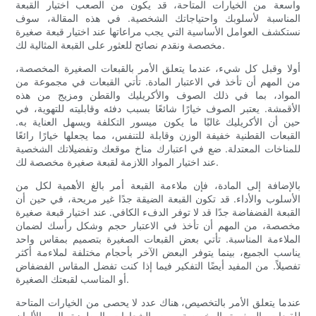
واسعة من الخيارات المتاحة، قد يكون من الصعب اختيار القبعة
المناسبة لأسلوبك واحتياجاتك الشخصية. في هذه المقالة، سوف
نستكشف العوامل الأساسية التي يجب مراعاتها عند اختيار قبعة صغيرة
مخصصة ونقدم نصائح للعثور على القبعة المثالية لك.
أولا وقبل كل شيء، عندما يتعلق الأمر بالقبعات الصغيرة المخصصة،
من المهم أن تأخذ في الاعتبار المادة. تأتي القبعات في مجموعة من
المواد، بما في ذلك الصوف والأكريليك والقطن ومزيج من هذه
الأقمشة. يعتبر الصوف خيارًا شائعًا بسبب دفئه وقابليته للتهوية، في
حين أن الأكريليك غالبًا ما يكون ميسور التكلفة ويسهل العناية به.
القبعات القطنية خفيفة الوزن وقابلة للتنفس، مما يجعلها خيارًا رائعًا
للمناخات المعتدلة. ضع في اعتبارك مناخ موقعك وتفضيلاتك الشخصية
عند اختيار المواد اللازمة لقبعة صغيرة مخصصة لك.
بالإضافة إلى المادة، فإن ملاءمة القبعة أمر بالغ الأهمية لكل من
الأسلوب والأداء. قد تكون القبعة الضيقة جدًا غير مريحة، في حين أن
القبعة الفضفاضة جدًا قد لا توفر الدفء الكافي. عند اختيار قبعة صغيرة
مخصصة، من المهم أن تأخذ في الاعتبار حجم وشكل رأسك لضمان
الملاءمة المناسبة. تأتي بعض القبعات الصغيرة بتصميم بمقاس واحد
يناسب الجميع، بينما يتوفر البعض الآخر بأحجام مختلفة لملاءمة أكثر
تفصيلاً. من المفيد أيضًا التفكير فيما إذا كنت تفضل المقاس الفضفاض
أو المناسب لقبعتك الصغيرة.
عندما يتعلق الأمر بالتخصيص، هناك عدد لا يحصى من الخيارات المتاحة
للقبعات الصغيرة المخصصة. من الشعارات المطرزة إلى الألوان