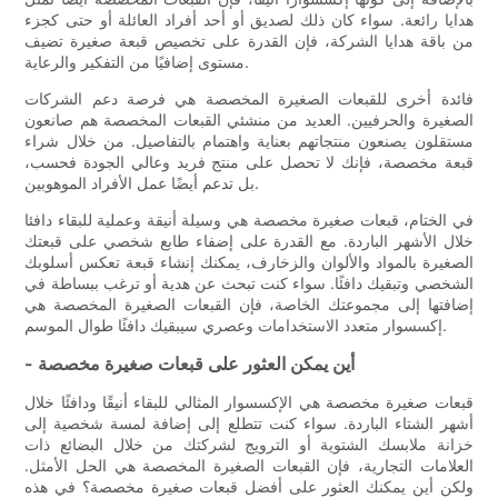
هدايا رائعة. سواء كان ذلك لصديق أو أحد أفراد العائلة أو حتى كجزء
من باقة هدايا الشركة، فإن القدرة على تخصيص قبعة صغيرة تضيف
مستوى إضافيًا من التفكير والرعاية.
فائدة أخرى للقبعات الصغيرة المخصصة هي فرصة دعم الشركات
الصغيرة والحرفيين. العديد من منشئي القبعات المخصصة هم صانعون
مستقلون يصنعون منتجاتهم بعناية واهتمام بالتفاصيل. من خلال شراء
قبعة مخصصة، فإنك لا تحصل على منتج فريد وعالي الجودة فحسب،
بل تدعم أيضًا عمل الأفراد الموهوبين.
في الختام، قبعات صغيرة مخصصة هي وسيلة أنيقة وعملية للبقاء دافئا
خلال الأشهر الباردة. مع القدرة على إضفاء طابع شخصي على قبعتك
الصغيرة بالمواد والألوان والزخارف، يمكنك إنشاء قبعة تعكس أسلوبك
الشخصي وتبقيك دافئًا. سواء كنت تبحث عن هدية أو ترغب ببساطة في
إضافتها إلى مجموعتك الخاصة، فإن القبعات الصغيرة المخصصة هي
إكسسوار متعدد الاستخدامات وعصري سيبقيك دافئًا طوال الموسم.
- أين يمكن العثور على قبعات صغيرة مخصصة
قبعات صغيرة مخصصة هي الإكسسوار المثالي للبقاء أنيقًا ودافئًا خلال
أشهر الشتاء الباردة. سواء كنت تتطلع إلى إضافة لمسة شخصية إلى
خزانة ملابسك الشتوية أو الترويج لشركتك من خلال البضائع ذات
العلامات التجارية، فإن القبعات الصغيرة المخصصة هي الحل الأمثل.
ولكن أين يمكنك العثور على أفضل قبعات صغيرة مخصصة؟ في هذه