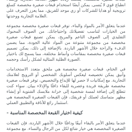
انطباع قوي لا يُنسى. يمكن أيضًا استخدام قبعات صغيرة مخصصة كسلع
ترويجية أو هدايا للشركات أو زي موحد للفريق، مما يعزز التعرف على
العلامة التجارية ووحدتها.
عندما يتعلق الأمر بالمواد والبناء، توفر قبعات صغيرة مخصصة مجموعة
من الخيارات لتناسب تفضيلاتك واحتياجاتك. من الصوف المحبوك
التقليدي إلى الصوف الناعم والمريح، يمكن تصنيع قبعات صغيرة
مخصصة من مجموعة متنوعة من المواد عالية الجودة، مما يضمن
الدفء والراحة خلال الأشهر الباردة. بالإضافة إلى ذلك، يمكن تصميم
قبعات صغيرة مخصصة بمقاسات وأنماط مختلفة، مما يسمح لك باختيار
الصورة الظلية المثالية لشكل رأسك وحجمه.
في الختام، قبعات صغيرة مخصصة هي ملحق متعدد الاستخدامات
وأنيق يمكن تخصيصه ليعكس أسلوبك الشخصي أو الترويج لعلامتك
التجارية. مع إمكانيات لا حصر لها للإبداع والتخصيص، توفر قبعات صغيرة
مخصصة طريقة فريدة وعصرية للبقاء دافئًا والإدلاء ببيان. سواء كنت
تتطلع إلى إضافة لمسة شخصية إلى خزانة ملابسك الشتوية أو إنشاء
مظهر متماسك لعملك أو فريقك، فإن القبعات الصغيرة المخصصة هي
استثمار رائع للأناقة والتطبيق العملي.
- كيفية اختيار القبعة المخصصة المناسبة
عندما يتعلق الأمر بالبقاء أنيقًا ودافئًا خلال الأشهر الباردة، فإن القبعات
الصغيرة المخصصة هي خيار شائع لكل من الرجال والنساء. مع مجموعة