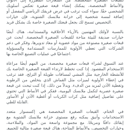
والأنماط المخصصة، يمكنك إنشاء قبعة صغيرة تعكس أسلوبك
الشخصي حقًا. سواء كنت ترغب في عرض فريقك الرياضي المفضل أو
إضافة لمسة شخصية إلى خزانة ملابسك الشتوية، فإن خيارات
التخصيص تسمح لك بجعل قبعتك الصغيرة خاصة بك بشكل فريد.
بالنسبة لأولئك المهتمين بالأزياء الأخلاقية والمستدامة، هناك أيضًا
خيارات صديقة للبيئة متاحة للقبعات الصغيرة المخصصة. ابحث عن
قبعات صغيرة مصنوعة من مواد عضوية أو معاد تدويرها، وفكر في دعم
الشركات التي تعطي الأولوية للممارسات المستدامة والمسؤولة
اجتماعيًا في عمليات التصنيع الخاصة بها.
عند التسوق لشراء قبعات صغيرة مخصصة، من المهم أيضًا مراعاة
الاستخدام المقصود. إذا كنت تخطط لارتداء القبعة الصغيرة الخاصة بك
للأنشطة الخارجية مثل المشي لمسافات طويلة أو التزلج، فقد ترغب
في إعطاء الأولوية لميزات مثل القماش الذي يتخلص من الرطوبة
وتغطية الأذن لمزيد من الدفء. وبدلاً من ذلك، إذا كنت تبحث عن قبعة
صغيرة عصرية لتكمل ملابسك اليومية، ففكر في الأنماط التي تحتوي
على تفاصيل إضافية مثل كرات الكريات أو أغطية الأذن أو الأساور
القابلة للطي.
في الختام، القبعات الصغيرة المخصصة هي إكسسوار متعدد
الاستخدامات وأنيق يمكنه رفع مستوى خزانة ملابسك الشتوية مع
إبقائك دافئًا ومريحًا. مع مجموعة واسعة من المواد، والملاءمة،
وخيارات التخصيص، والأنماط المتاحة، هناك قبعة صغيرة مثالية للجميع.