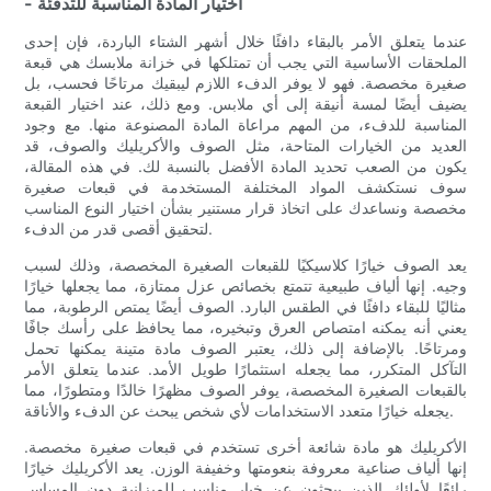
- اختيار المادة المناسبة للتدفئة
عندما يتعلق الأمر بالبقاء دافئًا خلال أشهر الشتاء الباردة، فإن إحدى
الملحقات الأساسية التي يجب أن تمتلكها في خزانة ملابسك هي قبعة
صغيرة مخصصة. فهو لا يوفر الدفء اللازم ليبقيك مرتاحًا فحسب، بل
يضيف أيضًا لمسة أنيقة إلى أي ملابس. ومع ذلك، عند اختيار القبعة
المناسبة للدفء، من المهم مراعاة المادة المصنوعة منها. مع وجود
العديد من الخيارات المتاحة، مثل الصوف والأكريليك والصوف، قد
يكون من الصعب تحديد المادة الأفضل بالنسبة لك. في هذه المقالة،
سوف نستكشف المواد المختلفة المستخدمة في قبعات صغيرة
مخصصة ونساعدك على اتخاذ قرار مستنير بشأن اختيار النوع المناسب
لتحقيق أقصى قدر من الدفء.
يعد الصوف خيارًا كلاسيكيًا للقبعات الصغيرة المخصصة، وذلك لسبب
وجيه. إنها ألياف طبيعية تتمتع بخصائص عزل ممتازة، مما يجعلها خيارًا
مثاليًا للبقاء دافئًا في الطقس البارد. الصوف أيضًا يمتص الرطوبة، مما
يعني أنه يمكنه امتصاص العرق وتبخيره، مما يحافظ على رأسك جافًا
ومرتاحًا. بالإضافة إلى ذلك، يعتبر الصوف مادة متينة يمكنها تحمل
التآكل المتكرر، مما يجعله استثمارًا طويل الأمد. عندما يتعلق الأمر
بالقبعات الصغيرة المخصصة، يوفر الصوف مظهرًا خالدًا ومتطورًا، مما
يجعله خيارًا متعدد الاستخدامات لأي شخص يبحث عن الدفء والأناقة.
الأكريليك هو مادة شائعة أخرى تستخدم في قبعات صغيرة مخصصة.
إنها ألياف صناعية معروفة بنعومتها وخفيفة الوزن. يعد الأكريليك خيارًا
رائعًا لأولئك الذين يبحثون عن خيار مناسب للميزانية دون المساس