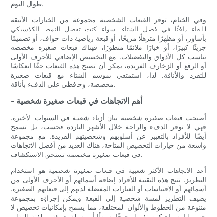
طوال اليوم.
وفي الختام، توفر القبعات الشخصية مجموعة من الخيارات الأنيقة
للبقاء دافئًا في فصل الشتاء. سواء كنت تفضل النمط الكلاسيكي
بأساور، أو مظهرًا مترهلًا مريحًا، أو قبعة رياضية ذات حواف، أو تصميمًا
جريئًا كبيرًا، أو خيارًا ملائمًا متطورًا، فهناك قبعات صغيرة مخصصة
تناسب كل الأذواق والتفضيلات. مع التخصيص الإضافي للأحرف الأولى
أو الرقع أو الزخارف الفريدة، يمكن أن تصبح هذه القبعات حقًا انعكاسًا
للتفرد والأناقة. لذا، استمتعي بموسم الشتاء مع قبعات صغيرة
مخصصة، وحافظي على الدفء بأناقة.
- أهم الاتجاهات في قبعات صغيرة شخصية
أصبحت قبعات صغيرة شخصية بيان أزياء شعبية في السنوات الأخيرة.
فهي لا توفر الدفء والراحة خلال الأشهر الباردة فحسب، بل تسمح
أيضًا للأفراد بالتعبير عن أسلوبهم وشخصيتهم الفريدة. مع مجموعة
واسعة من خيارات التخصيص المتاحة، هناك العديد من أفضل الاتجاهات
في قبعات صغيرة مخصصة تستحق الاستكشاف.
أحد الاتجاهات الأكثر شعبية في قبعات صغيرة شخصية هو استخدام
التطريز. تتيح هذه التقنية للأفراد إضافة أسمائهم أو الأحرف الأولى من
أسمائهم أو الاقتباسات أو العبارات المفضلة لديهم إلى قبعاتهم الصغيرة.
يضيف التطريز لمسة شخصية إلى القبعة ويمكن إجراؤه بمجموعة
متنوعة من الخطوط والألوان المختلفة، مما يسمح بإمكانيات تخصيص لا
حصر لها. سواء كنت تفضل حرفًا بسيطًا أو رسالة جريئة وملفتة للنظر،