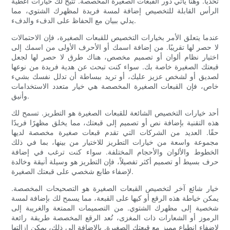
تحديًا. وهنا يأتي دور القبعات الصغيرة المخصصة. تتيح لك خيارات أغطية
الرأس القابلة للتخصيص إضافة لمسة فريدة لمظهرك الشتوي، مما
يدلي ببيان مع الحفاظ على الدفء والدفء.
عندما يتعلق الأمر بخيارات التخصيص للقبعات الصغيرة، فإن الاحتمالات
لا حصر لها تقريبًا. من إضافة اسمك أو الأحرف الأولى من اسمك إلى
اختيار نظام ألوان أو تصميم مخصص، هناك طرق لا حصر لها لجعل
قبعتك الصغيرة خاصة بك. سواء كنت تبحث عن هدية فريدة من نوعها
لصديق أو لشخص عزيز عليك، أو تريد ببساطة أن تدلل نفسك بشيء
خاص، فإن القبعات الصغيرة المخصصة هي خيار متعدد الاستخدامات
وأنيق.
أحد خيارات التخصيص الشائعة للقبعات الصغيرة هو التطريز. تسمح لك
هذه التقنية بإضافة نص أو تصميم إلى قبعتك، مما يخلق مظهرًا فريدًا
حقًا. العديد من الشركات التي تقدم قبعات صغيرة مخصصة لديها
مجموعة واسعة من خيارات التطريز للاختيار من بينها، بما في ذلك
الخطوط والألوان والأحجام المختلفة. سواء كنت ترغب في إضافة
حرف بسيط أو تصميم أكثر تفصيلاً، فإن التطريز هو وسيلة أنيقة وخالدة
لإضفاء طابع شخصي على قبعتك الصغيرة.
خيار شائع آخر لتخصيص القبعات الصغيرة هو التصحيحات المخصصة.
يمكن خياطة هذه الرقع أو كيها على القبعة، مما يسمح لك بإضافة لمسة
شخصية إلى مظهرك الشتوي. من التصميمات الممتعة والغريبة إلى
الرموز أو الشعارات ذات المغزى، تُعد الرقع المخصصة طريقة رائعة
لإضفاء انطباعٍ مميز مع قبعتك الصغيرة. بالإضافة إلى ذلك، يمكن إزالتها