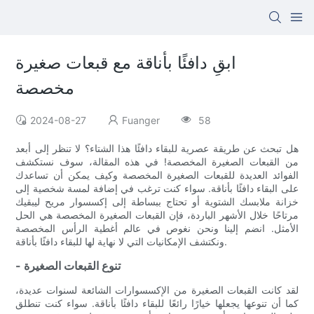
ابقِ دافئًا بأناقة مع قبعات صغيرة
مخصصة
2024-08-27
Fuanger
58
هل تبحث عن طريقة عصرية للبقاء دافئًا هذا الشتاء؟ لا تنظر إلى أبعد
من القبعات الصغيرة المخصصة! في هذه المقالة، سوف نستكشف
الفوائد العديدة للقبعات الصغيرة المخصصة وكيف يمكن أن تساعدك
على البقاء دافئًا بأناقة. سواء كنت ترغب في إضافة لمسة شخصية إلى
خزانة ملابسك الشتوية أو تحتاج ببساطة إلى إكسسوار مريح ليبقيك
مرتاحًا خلال الأشهر الباردة، فإن القبعات الصغيرة المخصصة هي الحل
الأمثل. انضم إلينا ونحن نغوص في عالم أغطية الرأس المخصصة
ونكتشف الإمكانيات التي لا نهاية لها للبقاء دافئًا بأناقة.
- تنوع القبعات الصغيرة
لقد كانت القبعات الصغيرة من الإكسسوارات الشائعة لسنوات عديدة،
كما أن تنوعها يجعلها خيارًا رائعًا للبقاء دافئًا بأناقة. سواء كنت تنطلق