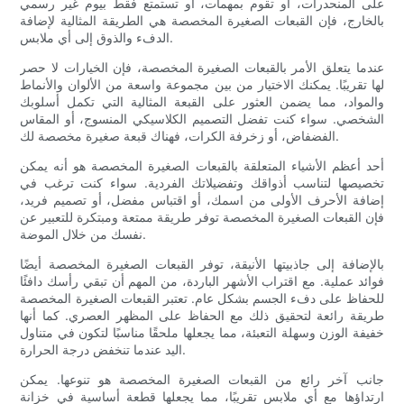
على المنحدرات، أو تقوم بمهمات، أو تستمتع فقط بيوم غير رسمي
بالخارج، فإن القبعات الصغيرة المخصصة هي الطريقة المثالية لإضافة
الدفء والذوق إلى أي ملابس.
عندما يتعلق الأمر بالقبعات الصغيرة المخصصة، فإن الخيارات لا حصر
لها تقريبًا. يمكنك الاختيار من بين مجموعة واسعة من الألوان والأنماط
والمواد، مما يضمن العثور على القبعة المثالية التي تكمل أسلوبك
الشخصي. سواء كنت تفضل التصميم الكلاسيكي المنسوج، أو المقاس
الفضفاض، أو زخرفة الكرات، فهناك قبعة صغيرة مخصصة لك.
أحد أعظم الأشياء المتعلقة بالقبعات الصغيرة المخصصة هو أنه يمكن
تخصيصها لتناسب أذواقك وتفضيلاتك الفردية. سواء كنت ترغب في
إضافة الأحرف الأولى من اسمك، أو اقتباس مفضل، أو تصميم فريد،
فإن القبعات الصغيرة المخصصة توفر طريقة ممتعة ومبتكرة للتعبير عن
نفسك من خلال الموضة.
بالإضافة إلى جاذبيتها الأنيقة، توفر القبعات الصغيرة المخصصة أيضًا
فوائد عملية. مع اقتراب الأشهر الباردة، من المهم أن تبقي رأسك دافئًا
للحفاظ على دفء الجسم بشكل عام. تعتبر القبعات الصغيرة المخصصة
طريقة رائعة لتحقيق ذلك مع الحفاظ على المظهر العصري. كما أنها
خفيفة الوزن وسهلة التعبئة، مما يجعلها ملحقًا مناسبًا لتكون في متناول
اليد عندما تنخفض درجة الحرارة.
جانب آخر رائع من القبعات الصغيرة المخصصة هو تنوعها. يمكن
ارتداؤها مع أي ملابس تقريبًا، مما يجعلها قطعة أساسية في خزانة