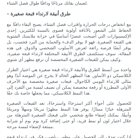
لضمان بقائك مرتاحًا ودافئًا طوال فصل الشتاء.
- طرق أنيقة لارتداء قبعة صغيرة
مع انخفاض درجات الحرارة واقتراب فصل الشتاء، يصبح البقاء دافئًا مع
الحفاظ على الشعور بالأناقة أولوية قصوى بالنسبة للكثيرين. إحدى
الإكسسوارات التي أصبحت عنصرًا أساسيًا في خزانة ملابسك الشتوية
هي القبعة الصغيرة. فهو لا يوفر الدفء والحماية من البرد فحسب، بل
يوفر أيضًا فرصة رائعة لعرض الأسلوب الشخصي والذوق. في هذه
المقالة، سوف نستكشف الطرق الأنيقة المختلفة لارتداء قبعة صغيرة،
وكيف يمكن للقبعات الصغيرة المخصصة أن ترفع مظهر أي شتوي.
واحدة من أبسط الطرق والأنيقة لارتداء قبعة صغيرة هي اختيار الطراز
الكلاسيكي ذو الأساور. هذا المظهر الخالد لا يخرج عن الموضة أبدًا وهو
مثالي للارتداء اليومي الكاجوال. قبعات صغيرة مخصصة مع الأحرف
الأولى المطرزة أو رقعة مخصصة يمكن أن تضيف لمسة من التفرد إلى
هذا النمط الكلاسيكي، مما يجعلها خاصة بك حقًا.
للحصول على أجواء أكثر استرخاءً واسترخاءً، تعد القبعات الصغيرة
المترهلة خيارًا ممتازًا. يوفر هذا النمط مظهرًا مريحًا وسهلاً ومريحًا
وأنيقًا. يمكنك إضفاء طابع شخصي على قبعتك الصغيرة المترهلة من
خلال اختيار لون أو نمط فريد، أو حتى إضافة كرة بوم بوم أو شرابة
ممتعة لإضفاء لمسة مرحة.
إذا كنت تهدف إلى الحصول على مظهر رياضي، فكر في ارتداء قبعة