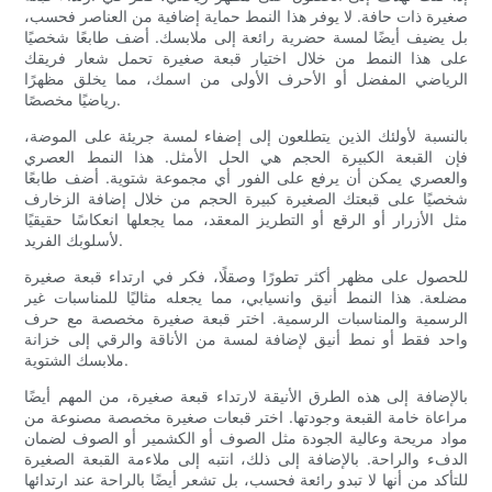
صغيرة ذات حافة. لا يوفر هذا النمط حماية إضافية من العناصر فحسب،
بل يضيف أيضًا لمسة حضرية رائعة إلى ملابسك. أضف طابعًا شخصيًا
على هذا النمط من خلال اختيار قبعة صغيرة تحمل شعار فريقك
الرياضي المفضل أو الأحرف الأولى من اسمك، مما يخلق مظهرًا
رياضيًا مخصصًا.
بالنسبة لأولئك الذين يتطلعون إلى إضفاء لمسة جريئة على الموضة،
فإن القبعة الكبيرة الحجم هي الحل الأمثل. هذا النمط العصري
والعصري يمكن أن يرفع على الفور أي مجموعة شتوية. أضف طابعًا
شخصيًا على قبعتك الصغيرة كبيرة الحجم من خلال إضافة الزخارف
مثل الأزرار أو الرقع أو التطريز المعقد، مما يجعلها انعكاسًا حقيقيًا
لأسلوبك الفريد.
للحصول على مظهر أكثر تطورًا وصقلًا، فكر في ارتداء قبعة صغيرة
مضلعة. هذا النمط أنيق وانسيابي، مما يجعله مثاليًا للمناسبات غير
الرسمية والمناسبات الرسمية. اختر قبعة صغيرة مخصصة مع حرف
واحد فقط أو نمط أنيق لإضافة لمسة من الأناقة والرقي إلى خزانة
ملابسك الشتوية.
بالإضافة إلى هذه الطرق الأنيقة لارتداء قبعة صغيرة، من المهم أيضًا
مراعاة خامة القبعة وجودتها. اختر قبعات صغيرة مخصصة مصنوعة من
مواد مريحة وعالية الجودة مثل الصوف أو الكشمير أو الصوف لضمان
الدفء والراحة. بالإضافة إلى ذلك، انتبه إلى ملاءمة القبعة الصغيرة
للتأكد من أنها لا تبدو رائعة فحسب، بل تشعر أيضًا بالراحة عند ارتدائها