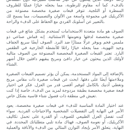
بالدفء. كما أنه مقاوم للرطوبة، مما يجعله خيارًا عمليًا للظروف
الممطرة أو الثلجية. تتوفر قبعات صغيرة مخصصة مصنوعة من
الأكريليك في مجموعة واسعة من الألوان والتصميمات، مما يسمح لك
بالتعبير عن أسلوبك الفردي مع الحفاظ على الدفء والراحة.
الصوف هو مادة متعددة الاستخدامات تُستخدم بشكل شائع في قبعات
صغيرة مخصصة لدفئها ونعومتها الاستثنائية. إنه قماش صناعي ذو
ملمس فخم ويوفر عزلًا ممتازًا ضد البرد. الصوف أيضًا سريع الجفاف
وجيد التهوية، مما يجعله خيارًا رائعًا للأنشطة الخارجية في الطقس
البارد. تعتبر القبعات الصغيرة المخصصة المصنوعة من الصوف مثالية
لأولئك الذين يبحثون عن خيار دافئ ومريح يبقيهم دافئين خلال أشهر
الشتاء.
بالإضافة إلى المواد المستخدمة، يمكن أن يؤثر تصميم القبعات الصغيرة
وملاءمتها أيضًا على دفئها. ابحث عن قبعات صغيرة ذات مقاس مريح
وتغطي أذنيك بالكامل لتوفير أقصى قدر من العزل. فكر في اختيار
قبعة صغيرة مخصصة بطبقة مزدوجة لمزيد من الدفء، خاصة إذا كنت
تعيش في منطقة ذات فصول شتاء قاسية بشكل خاص.
عند اختيار المادة المناسبة للدفء في قبعات صغيرة مخصصة، يعود
الأمر في النهاية إلى التفضيلات الشخصية والاحتياجات الفردية. سواء
كنت تفضل العزل الطبيعي للصوف، أو القدرة على تحمل تكاليف
الأكريليك، أو نعومة الصوف، فهناك مادة تلبي متطلباتك المحددة. في
النهاية، يتعلق الأمر بإيجاد التوازن المثالي بين الدفء والأناقة والعملية