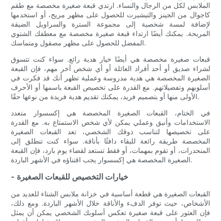
الملابس لكل من الرجال والنساء. ارتدي قبعة صغيرة مخصصة مع طقم
كاجوال من الجينز والتيشيرت للحصول على مظهر مريح، أو استخدمها
لإضافة لمسة شخصية إلى مجموعة السترة والسراويل الضيقة
المريحة. يمكنك أيضًا ارتداء قبعة صغيرة مخصصة مع معطفك الشتوي
المفضل للحصول على مظهر مصقول ومتماسك.
قبعات صغيرة مخصصة هي أيضًا خيار هدية رائع. سواء كنت تتسوق
لشراء صديق أو أحد أفراد العائلة أو أي شخص آخر مهم، فإن القبعة
الصغيرة المخصصة هي هدية مدروسة وعملية تظهر أنك قد فكرت في
أسلوبهم وتفضيلاتهم. مع القدرة على تخصيص القبعة باسمها أو الأحرف
الأولى منها أو بتصميم فريد، يمكنك تقديم هدية فريدة من نوعها حقًا.
في الختام، القبعات الصغيرة المخصصة هي إكسسوار متعدد
الاستخدامات وأنيق وعملي يمكن لأي شخص الاستمتاع به. مع القدرة
على تخصيصها لتناسب ذوقك الشخصي، تعد القبعات الصغيرة
المخصصة طريقة رائعة للبقاء دافئًا بأناقة. سواء كنت تنطلق إلى
المنحدرات، أو تقوم بمهمات، أو فقط تستعد لقضاء يوم بارد، فإن القبعة
الصغيرة المخصصة هي إكسسوار يجب اقتناؤه في الأشهر الباردة.
- خيارات التخصيص للقبعات الصغيرة
القبعات الصغيرة هي قطعة أساسية في خزانة ملابس الشتاء للعديد من
الأشخاص، حيث توفر الدفء والأناقة خلال الأشهر الباردة. ومع ذلك،
فإن العثور على قبعة صغيرة تعكس أسلوبك الشخصي يمكن أن يمثل