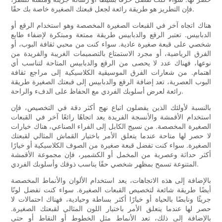
فإن التطريز هو طريقة رائعة لجعل قبعتك الصغيرة خاصة بك حقًا.
هناك اتجاه آخر في القبعات الصغيرة المخصصة وهو استخدام الرقع أو
الدبابيس. تعتبر الرقع والدبابيس طريقة ممتعة ومبتكرة لإضفاء طابع
شخصي على قبعة صغيرة عادية. سواء كنت من محبي ثقافة البوب، أو
الفرق الرياضية، أو مجرد الاستمتاع بالتصميمات الغريبة والفريدة من
نوعها، فهناك عدد لا يحصى من الرقع والدبابيس المتاحة لتناسب أي
اهتمام. من شعارات الفرق الموسيقية الكلاسيكية إلى مراجع ثقافة
البوب ​​العصرية، تعد إضافة الرقع والدبابيس إلى قبعتك الصغيرة طريقة
رائعة لعرض أسلوبك الفردي مع الحفاظ على الدفء والراحة.
بالنسبة لأولئك الذين يفضلون اتباع نهج أكثر دقة في التخصيص، فإن
استخدام الأقمشة والأنسجة الفريدة يعد اتجاهًا رائعًا آخر في القبعات
الصغيرة المخصصة. من نسيج الكابل إلى الفراء الصناعي، هناك خيارات
لا حصر لها متاحة عندما يتعلق الأمر باختيار القماش المثالي لقبعتك
الصغيرة. سواء كنت تفضل قبعة صغيرة من الصوف الكلاسيكية أو خيارًا
أكثر حداثة وعصرية من المخمل أو الكشمير، فإن مجموعة الأقمشة
المتنوعة تسمح بمظهر شخصي حقًا يناسب ذوقك وأسلوبك الفردي.
بالإضافة إلى هذه الاتجاهات، يعد استخدام الألوان والأنماط المخصصة
أيضًا طريقة شائعة لتخصيص القبعات الصغيرة. سواء كنت تفضل لونًا
جريئًا ونابضًا بالحياة أو خيارًا أكثر بساطة وحيادية، فهناك احتمالات لا
حصر لها عندما يتعلق الأمر باختيار اللون المثالي لقبعتك الصغيرة.
بالإضافة إلى ذلك، تعد الأنماط مثل الخطوط أو النقاط أو حتى