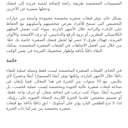
التصميمات المخصصة طريقة رائعة لإضافة لمسة فريدة إلى قبعتك
وجعلها متميزة عن الآخرين.
بشكل عام، توفر قبعات صغيرة مخصصة مجموعة واسعة من خيارات
التخصيص التي تسمح للأفراد بعرض شخصيتهم وأسلوبهم مع الحفاظ
على الدفء والراحة خلال الأشهر الباردة. سواء كنت تفضل المظهر
الكلاسيكي للتطريز، أو نزوة الرقع والدبابيس، أو ترف الأقمشة والألوان
الفريدة، فهناك طرق لا حصر لها لجعل قبعتك الصغيرة خاصة بك حقًا.
من خلال تبني أفضل الاتجاهات في القبعات الصغيرة المخصصة، يمكنك
البقاء دافئًا بأناقة وإظهار شخصيتك الفريدة في نفس الوقت.
خاتمة
في الختام، القبعات الصغيرة المخصصة ليست فقط وسيلة عملية للبقاء
دافئًا خلال الأشهر الباردة، ولكنها توفر أيضًا إكسسوارًا أنيقًا وعصريًا لأي
ملابس. مع 10 سنوات من الخبرة في هذا المجال، قمنا بإتقان فن
صناعة قبعات صغيرة عالية الجودة ومخصصة ليست عملية فحسب، بل
عصرية أيضًا. سواء كنت ترغب في إضافة شعار، أو حرف واحد فقط،
أو تصميم مخصص، فلدينا الخبرة اللازمة لإضفاء الحيوية على رؤيتك.
لذا، لا تدع الطقس البارد يؤثر على أسلوبك - ابقِ دافئًا بأناقة مع قبعات
صغيرة مخصصة من شركتنا ذات الخبرة.