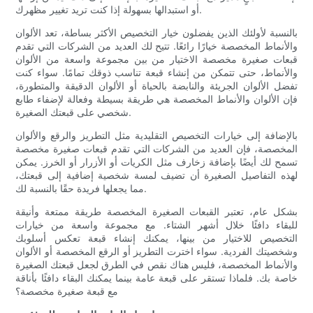
أو استبدالها بسهولة إذا كنت تريد تغيير مظهرك.
بالنسبة لأولئك الذين يفضلون خيار التخصيص الأكثر بساطة، تعد الألوان
والأنماط المخصصة خيارًا رائعًا. تتيح لك العديد من الشركات التي تقدم
قبعات صغيرة مخصصة الاختيار من بين مجموعة واسعة من الألوان
والأنماط، حتى تتمكن من إنشاء قبعة تناسب ذوقك تمامًا. سواء كنت
تفضل الألوان الجريئة والنابضة بالحياة أو الألوان الدقيقة والمتطورة،
فإن الألوان والأنماط المخصصة هي طريقة بسيطة وفعالة لإضفاء طابع
شخصي على قبعتك الصغيرة.
بالإضافة إلى خيارات التخصيص التقليدية مثل التطريز والرقع والألوان
المخصصة، فإن العديد من الشركات التي تقدم قبعات صغيرة مخصصة
تسمح لك أيضًا بإضافة زخارف مثل الكريات أو الأزرار أو الخرز. يمكن
لهذه التفاصيل الصغيرة أن تضيف لمسة شخصية إضافية إلى قبعتك،
مما يجعلها فريدة حقًا بالنسبة لك.
بشكل عام، تعتبر القبعات الصغيرة المخصصة طريقة ممتعة وأنيقة
للبقاء دافئًا خلال أشهر الشتاء. مع مجموعة واسعة من خيارات
التخصيص للاختيار من بينها، يمكنك إنشاء قبعة تعكس أسلوبك
وشخصيتك الفردية. سواء اخترت التطريز أو الرقع المخصصة أو الألوان
والأنماط المخصصة، فليس هناك نقص في الطرق لجعل قبعتك الصغيرة
خاصة بك. فلماذا تستقر على قبعة عامة بينما يمكنك البقاء دافئًا بأناقة
مع قبعة صغيرة مخصصة؟