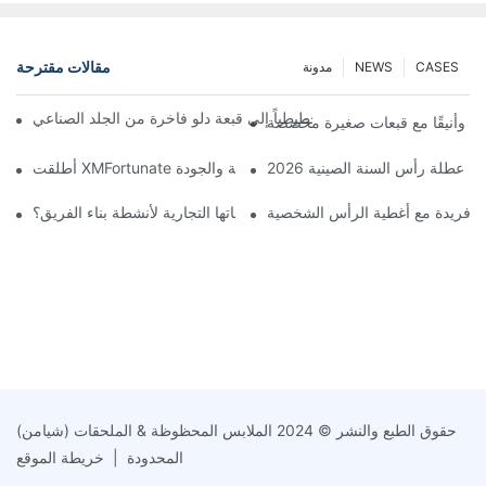
مقالات مقترحة
CASES
NEWS
مدونة
ّل مصمم بريطاني رسماً تخطيطياً إلى قبعة دلو فاخرة من الجلد الصناعي
افئًا وأنيقًا مع قبعات صغيرة مخصصة
 من عطلة رأس السنة الصينية 2026
الة فريدة مع أغطية الرأس الشخصية
وم الشركات بتخصيص قبعات تحمل علاماتها التجارية لأنشطة بناء الفريق؟
حقوق الطبع والنشر © 2024 الملابس المحظوظة & الملحقات (شيامن)
المحدودة |
خريطة الموقع