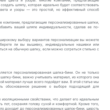
ьные цвета и узоры. Многие компании, предлагающие
создать шляпу, которая идеально будет соответствовать
вета и узоры — это простой, но эффективный способ
ие компании, предлагающие персонализированные шапки,
обавить вашей шляпе индивидуальности, сделав ее по-
я широкому выбору вариантов персонализации вы можете
выберете ли вы вышивку, индивидуальные нашивки или
аться на обычную шапку, если можно согреться стильно с
ляется персонализированная шапка-бини. Он не только
шапку-бини, важно учитывать материал, из которого она
ой материал лучше всего подойдет вам. В этой статье мы
ть обоснованное решение о выборе подходящей для
и изоляционными свойствами, что делает его идеальным
ь пот, сохраняя голову сухой и комфортной. Кроме того,
ело доходит до персонализированных шапок-бини, шерсть