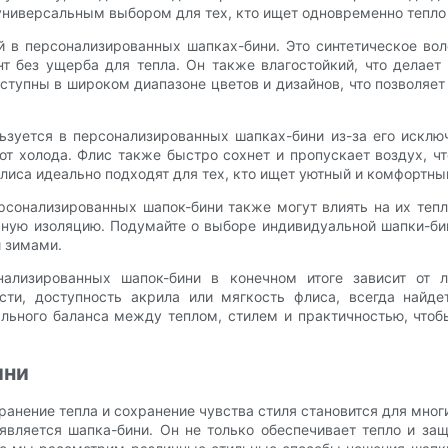
универсальным выбором для тех, кто ищет одновременно тепло 
в персонализированных шапках-бини. Это синтетическое вол
нт без ущерба для тепла. Он также влагостойкий, что дела
ступны в широком диапазоне цветов и дизайнов, что позволяет
зуется в персонализированных шапках-бини из-за его исключи
т холода. Флис также быстро сохнет и пропускает воздух, ч
иса идеально подходят для тех, кто ищет уютный и комфортный
сонализированных шапок-бини также могут влиять на их тепл
ную изоляцию. Подумайте о выборе индивидуальной шапки-бин
и зимами.
ализированных шапок-бини в конечном итоге зависит от л
сти, доступность акрила или мягкость флиса, всегда найде
ального баланса между теплом, стилем и практичностью, что
ини
ранение тепла и сохранение чувства стиля становится для мно
является шапка-бини. Он не только обеспечивает тепло и за