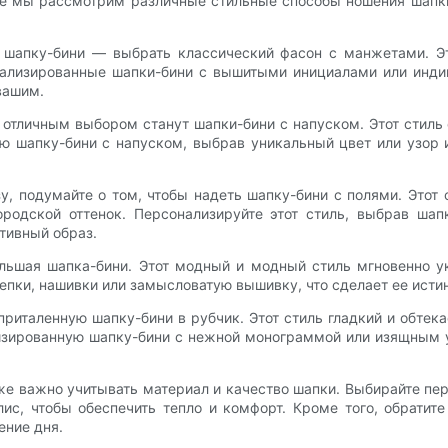
тье мы рассмотрим различные стильные способы ношения шапки
 шапку-бини — выбрать классический фасон с манжетами. Э
нализированные шапки-бини с вышитыми инициалами или инди
вашим.
отличным выбором станут шапки-бини с напуском. Этот стиль
 шапку-бини с напуском, выбрав уникальный цвет или узор 
у, подумайте о том, чтобы надеть шапку-бини с полями. Этот 
родской оттенок. Персонализируйте этот стиль, выбрав ша
тивный образ.
большая шапка-бини. Этот модный и модный стиль мгновенно 
лепки, нашивки или замысловатую вышивку, что сделает ее ист
риталенную шапку-бини в рубчик. Этот стиль гладкий и обтек
лизированную шапку-бини с нежной монограммой или изящным 
же важно учитывать материал и качество шапки. Выбирайте п
ис, чтобы обеспечить тепло и комфорт. Кроме того, обратите
ение дня.