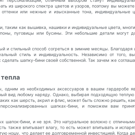
нт персонализации, отличным выбором станут индивидуал
ть из широкого спектра цветов и узоров, поэтому вы можете 
 оттенки или нежные и изысканные тона, индивидуальные ц
и, таким как вышивка, нашивки и индивидуальные цвета, мног
поны, пуговицы или бусины. Эти небольшие детали могут д
ый и стильный способ согреться в зимние месяцы. Благодар
уальный стиль и индивидуальность. Независимо от того, 
х сделать шапку-бини своей собственной. Так зачем же соглаш
 тепла
, одним из необходимых аксессуаров в вашем гардеробе яв
ьный вид любому наряду. Однако, выбирая подходящую теплую 
таких как шерсть, акрил и флис, может быть сложно решить, как
 персонализированных шапках-бини, и поможем вам приня
 шапок-бини, и не зря. Это натуральное волокно с отличным
ь также впитывает влагу, то есть может впитывать и испарят
ю ношу, что делает ее долговременной инвестицией. Когда д