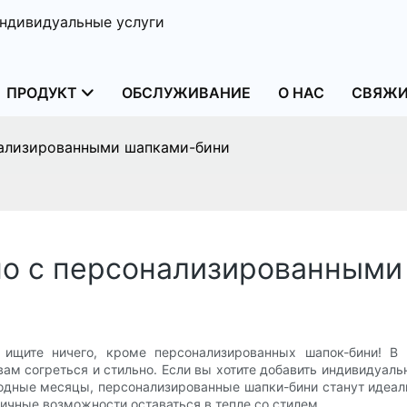
ндивидуальные услуги
ПРОДУКТ
ОБСЛУЖИВАНИЕ
О НАС
СВЯЖИ
нализированными шапками-бини
но с персонализированным
 ищите ничего, кроме персонализированных шапок-бини! В
вам согреться и стильно. Если вы хотите добавить индивидуа
лодные месяцы, персонализированные шапки-бини станут идеа
ичные возможности оставаться в тепле со стилем.