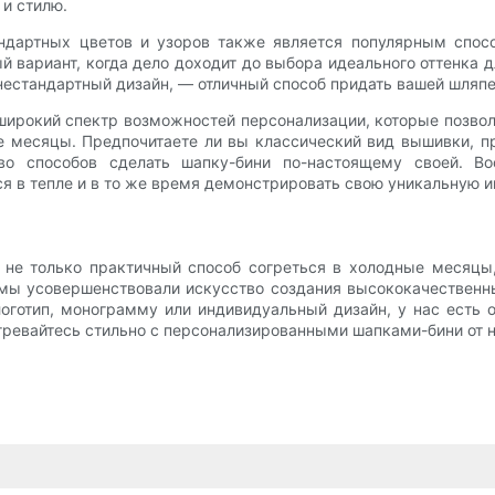
и стилю.
ндартных цветов и узоров также является популярным спос
й вариант, когда дело доходит до выбора идеального оттенка 
 нестандартный дизайн, — отличный способ придать вашей шляпе
широкий спектр возможностей персонализации, которые позв
ые месяцы. Предпочитаете ли вы классический вид вышивки, п
во способов сделать шапку-бини по-настоящему своей. В
я в тепле и в то же время демонстрировать свою уникальную 
 не только практичный способ согреться в холодные месяцы
мы усовершенствовали искусство создания высококачественн
оготип, монограмму или индивидуальный дизайн, у нас есть о
огревайтесь стильно с персонализированными шапками-бини от 