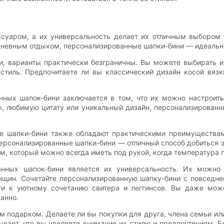
уаром, а их универсальность делает их отличным выбором д
дневным отдыхом, персонализированные шапки-бини — идеальны
и, варианты практически безграничны. Вы можете выбирать из
стиль. Предпочитаете ли вы классический дизайн косой вяз
нных шапок-бини заключается в том, что их можно настроит
ы, любимую цитату или уникальный дизайн, персонализирован
ые шапки-бини также обладают практическими преимуществ
Персонализированные шапки-бини — отличный способ добиться э
м, который можно всегда иметь под рукой, когда температура п
нных шапок-бини является их универсальность. Их можно 
нщин. Сочетайте персонализированную шапку-бини с повседне
ти к уютному сочетанию свитера и леггинсов. Вы даже мож
анно.
 подарком. Делаете ли вы покупки для друга, члена семьи ил
вает, что вы уделяете внимание их стилю и предпочтениям. 