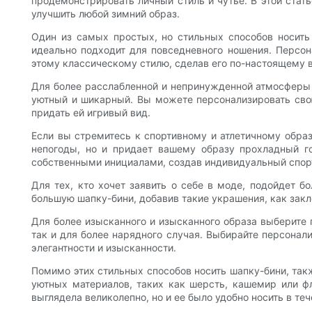
продемонстрировать личный стиль и чутье. В этой ста
улучшить любой зимний образ.
Один из самых простых, но стильных способов носить
идеально подходит для повседневного ношения. Персо
этому классическому стилю, сделав его по-настоящему 
Для более расслабленной и непринужденной атмосферы 
уютный и шикарный. Вы можете персонализировать свою
придать ей игривый вид.
Если вы стремитесь к спортивному и атлетичному образ
непогоды, но и придает вашему образу прохладный го
собственными инициалами, создав индивидуальный спор
Для тех, кто хочет заявить о себе в моде, подойдет 
большую шапку-бини, добавив такие украшения, как зак
Для более изысканного и изысканного образа выберите п
так и для более нарядного случая. Выбирайте персона
элегантности и изысканности.
Помимо этих стильных способов носить шапку-бини, так
уютных материалов, таких как шерсть, кашемир или фл
выглядела великолепно, но и ее было удобно носить в теч