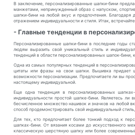
В заключение, персонализированные шапки-бини предлаг
манжетами, непринужденный образ с напуском, спортив
шапки-бини на любой вкус и предпочтения. Благодаря 
отражением индивидуальности и стиля. Итак, встречайте
- Главные тенденции в персонализи
Персонализированные шапки-бини в последние годы ст
людям выразить свой уникальный стиль и индивидуал
тенденций в области персонализированных шапок-бини, к
Одна из самых популярных тенденций в персонализиров
цитаты или фразы на свои шапки. Вышивка придает ш
возможности персонализации. Предпочитаете ли вы про
настоящему индивидуальной.
Еще одна тенденция в персонализированных шапках-
индивидуальности простой шапке-бини. Являетесь ли 
бесчисленное множество нашивок и значков на любой вк
способ продемонстрировать свой индивидуальный стиль, 
Для тех, кто предпочитает более тонкий подход к пер
шапках-бини. От вязания косами до искусственного ме
классическую шерстяную шапку или более современный