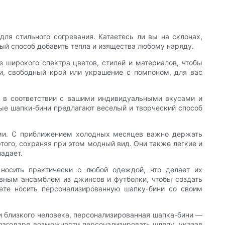
ля стильного согревания. Катаетесь ли вы на склонах,
й способ добавить тепла и изящества любому наряду.
 широкого спектра цветов, стилей и материалов, чтобы
ки, свободный крой или украшение с помпоном, для вас
ь в соответствии с вашими индивидуальными вкусами и
ные шапки-бини предлагают веселый и творческий способ
ами. С приближением холодных месяцев важно держать
того, сохраняя при этом модный вид. Они также легкие и
адает.
носить практически с любой одеждой, что делает их
вным ансамблем из джинсов и футболки, чтобы создать
ете носить персонализированную шапку-бини со своим
и близкого человека, персонализированная шапка-бини —
Благодаря возможности персонализировать шляпу, указав