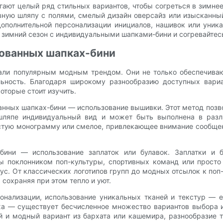
ают целый ряд стильных вариантов, чтобы согреться в зимнее
ную шляпу с полями, смелый дизайн оверсайз или изысканный
дополнительной персонализации инициалов, нашивок или уник
 зимний сезон с индивидуальными шапками-бини и согревайтесь
рованных шапках-бини
али популярным модным трендом. Они не только обеспечиваю
ьность. Благодаря широкому разнообразию доступных вариа
оторые стоит изучить.
анных шапках-бини — использование вышивки. Этот метод позв
ляпе индивидуальный вид и может быть выполнена в различ
стую монограмму или смелое, привлекающее внимание сообщен
бини — использование заплаток или булавок. Заплатки и 
вы поклонником поп-культуры, спортивных команд или просто
ус. От классических логотипов групп до модных отсылок к поп
сохраняя при этом тепло и уют.
сонализации, использование уникальных тканей и текстур —
ха — существует бесчисленное множество вариантов выбора 
 и модный вариант из бархата или кашемира, разнообразие т