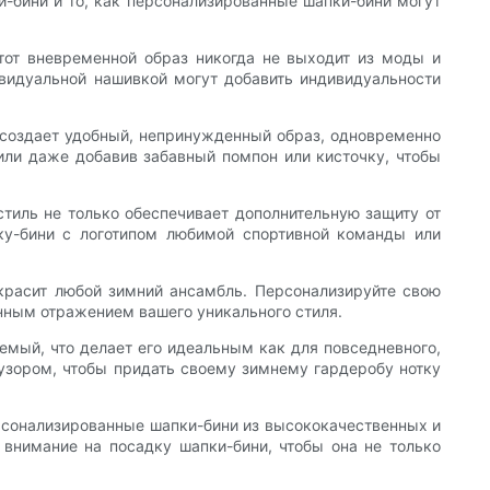
-бини и то, как персонализированные шапки-бини могут
тот вневременной образ никогда не выходит из моды и
видуальной нашивкой могут добавить индивидуальности
 создает удобный, непринужденный образ, одновременно
или даже добавив забавный помпон или кисточку, чтобы
стиль не только обеспечивает дополнительную защиту от
пку-бини с логотипом любимой спортивной команды или
украсит любой зимний ансамбль. Персонализируйте свою
инным отражением вашего уникального стиля.
аемый, что делает его идеальным как для повседневного,
узором, чтобы придать своему зимнему гардеробу нотку
ерсонализированные шапки-бини из высококачественных и
 внимание на посадку шапки-бини, чтобы она не только