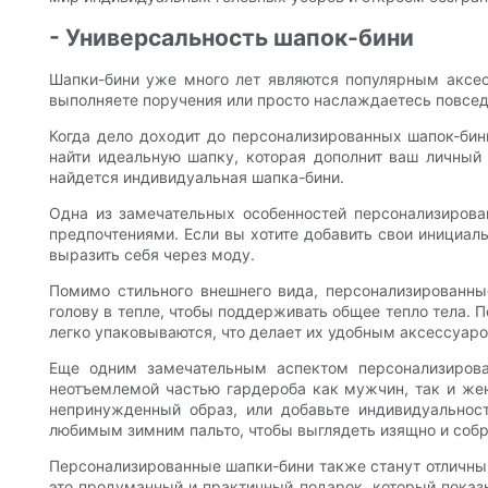
- Универсальность шапок-бини
Шапки-бини уже много лет являются популярным аксесс
выполняете поручения или просто наслаждаетесь повсе
Когда дело доходит до персонализированных шапок-бин
найти идеальную шапку, которая дополнит ваш личный 
найдется индивидуальная шапка-бини.
Одна из замечательных особенностей персонализирова
предпочтениями. Если вы хотите добавить свои инициал
выразить себя через моду.
Помимо стильного внешнего вида, персонализированн
голову в тепле, чтобы поддерживать общее тепло тела. 
легко упаковываются, что делает их удобным аксессуаро
Еще одним замечательным аспектом персонализирова
неотъемлемой частью гардероба как мужчин, так и же
непринужденный образ, или добавьте индивидуальнос
любимым зимним пальто, чтобы выглядеть изящно и собр
Персонализированные шапки-бини также станут отличным
это продуманный и практичный подарок, который показы