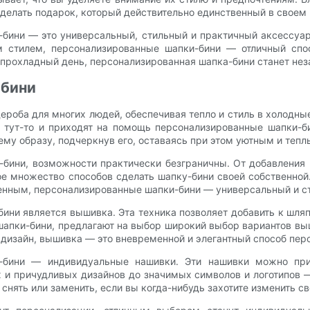
делать подарок, который действительно единственный в своем 
-бини — это универсальный, стильный и практичный аксессуа
 стилем, персонализированные шапки-бини — отличный спос
и прохладный день, персонализированная шапка-бини станет н
-бини
роба для многих людей, обеспечивая тепло и стиль в холодны
т тут-то и приходят на помощь персонализированные шапки-
му образу, подчеркнув его, оставаясь при этом уютным и тепл
к-бини, возможности практически безграничны. От добавления
е множество способов сделать шапку-бини своей собственно
обенным, персонализированные шапки-бини — универсальный и с
ни является вышивка. Эта техника позволяет добавить к шляп
апки-бини, предлагают на выбор широкий выбор вариантов выш
дизайн, вышивка — это вневременной и элегантный способ пер
-бини — индивидуальные нашивки. Эти нашивки можно приш
 и причудливых дизайнов до значимых символов и логотипов 
снять или заменить, если вы когда-нибудь захотите изменить св