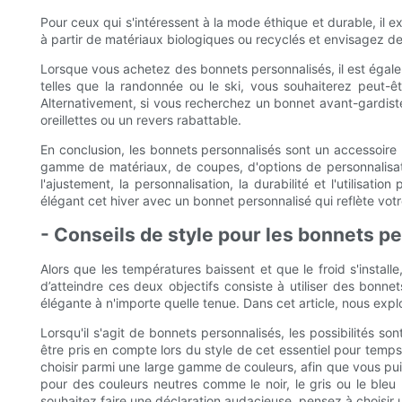
Pour ceux qui s'intéressent à la mode éthique et durable, il
à partir de matériaux biologiques ou recyclés et envisagez de 
Lorsque vous achetez des bonnets personnalisés, il est égalem
telles que la randonnée ou le ski, vous souhaiterez peut-êtr
Alternativement, si vous recherchez un bonnet avant-gardist
oreillettes ou un revers rabattable.
En conclusion, les bonnets personnalisés sont un accessoire
gamme de matériaux, de coupes, d'options de personnalisatio
l'ajustement, la personnalisation, la durabilité et l'utilisa
élégant cet hiver avec un bonnet personnalisé qui reflète votr
- Conseils de style pour les bonnets p
Alors que les températures baissent et que le froid s'insta
d’atteindre ces deux objectifs consiste à utiliser des bon
élégante à n'importe quelle tenue. Dans cet article, nous expl
Lorsqu'il s'agit de bonnets personnalisés, les possibilités s
être pris en compte lors du style de cet essentiel pour temps
choisir parmi une large gamme de couleurs, afin que vous pui
pour des couleurs neutres comme le noir, le gris ou le bleu
souhaitez faire une déclaration audacieuse, pensez à choisir