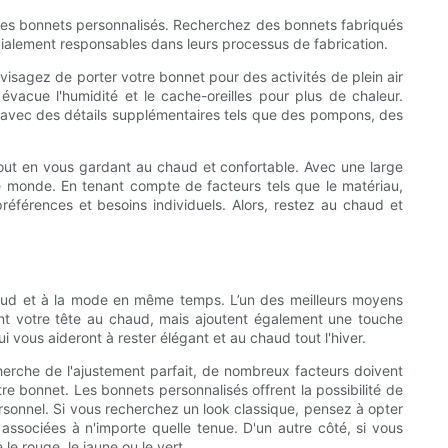
r les bonnets personnalisés. Recherchez des bonnets fabriqués
ocialement responsables dans leurs processus de fabrication.
visagez de porter votre bonnet pour des activités de plein air
 évacue l'humidité et le cache-oreilles pour plus de chaleur.
s avec des détails supplémentaires tels que des pompons, des
tout en vous gardant au chaud et confortable. Avec une large
le monde. En tenant compte de facteurs tels que le matériau,
 préférences et besoins individuels. Alors, restez au chaud et
 chaud et à la mode en même temps. L’un des meilleurs moyens
ent votre tête au chaud, mais ajoutent également une touche
 vous aideront à rester élégant et au chaud tout l'hiver.
echerche de l'ajustement parfait, de nombreux facteurs doivent
re bonnet. Les bonnets personnalisés offrent la possibilité de
rsonnel. Si vous recherchez un look classique, pensez à opter
associées à n'importe quelle tenue. D'un autre côté, si vous
e rouge, le jaune ou le vert.