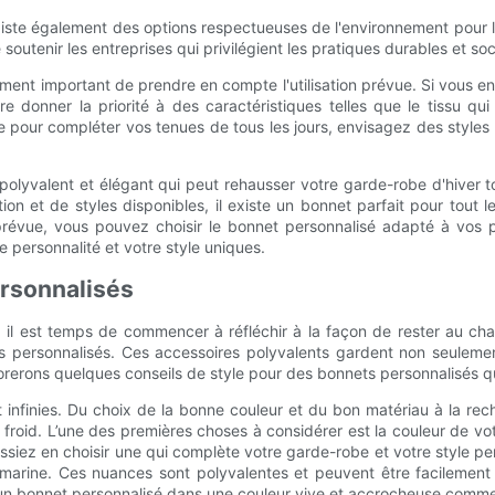
 existe également des options respectueuses de l'environnement pou
soutenir les entreprises qui privilégient les pratiques durables et s
ent important de prendre en compte l'utilisation prévue. Si vous en
e donner la priorité à des caractéristiques telles que le tissu qui
e pour compléter vos tenues de tous les jours, envisagez des style
 polyvalent et élégant qui peut rehausser votre garde-robe d'hiver 
n et de styles disponibles, il existe un bonnet parfait pour tout 
tion prévue, vous pouvez choisir le bonnet personnalisé adapté à vos
e personnalité et votre style uniques.
ersonnalisés
lle, il est temps de commencer à réfléchir à la façon de rester au
nets personnalisés. Ces accessoires polyvalents gardent non seulem
orerons quelques conseils de style pour des bonnets personnalisés qui
ont infinies. Du choix de la bonne couleur et du bon matériau à la r
 froid. L’une des premières choses à considérer est la couleur de vot
ssiez en choisir une qui complète votre garde-robe et votre style pe
 marine. Ces nuances sont polyvalentes et peuvent être facilement 
 un bonnet personnalisé dans une couleur vive et accrocheuse comme l