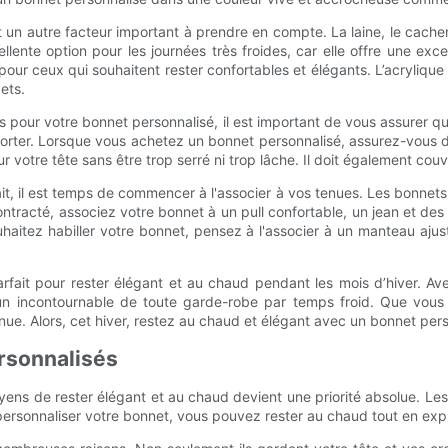
t un autre facteur important à prendre en compte. La laine, le cachem
ente option pour les journées très froides, car elle offre une exce
l pour ceux qui souhaitent rester confortables et élégants. L’acryliq
gets.
ts pour votre bonnet personnalisé, il est important de vous assurer qu
porter. Lorsque vous achetez un bonnet personnalisé, assurez-vous d'e
r votre tête sans être trop serré ni trop lâche. Il doit également co
it, il est temps de commencer à l'associer à vos tenues. Les bonne
ntracté, associez votre bonnet à un pull confortable, un jean et des 
uhaitez habiller votre bonnet, pensez à l'associer à un manteau aju
arfait pour rester élégant et au chaud pendant les mois d’hiver. A
t un incontournable de toute garde-robe par temps froid. Que vous
tenue. Alors, cet hiver, restez au chaud et élégant avec un bonnet pe
rsonnalisés
ens de rester élégant et au chaud devient une priorité absolue. Les
de personnaliser votre bonnet, vous pouvez rester au chaud tout en exp