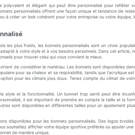
e polyvalent et élégant qui peut être personnalisé pour refléter
es bonnets personnalisés offrent une façon unique et tendance de res
ou à créer un look cohérent pour votre entreprise ou votre équipe, 
nnalisé
mois les plus froids, les bonnets personnalisés sont un choix popu
net adapté à votre style et à vos besoins personnels. Dans cet article
onseils pour trouver celui qui vous convient le mieux.
 important de considérer le matériau. Les bonnets sont disponibles da
ulaire pour sa chaleur et sa respirabilité, tandis que l'acrylique es
te option pour les climats plus doux. Tenez compte du climat de vo
e style et la fonctionnalité. Un bonnet trop serré peut être incon
sonnalisé, il est important de prendre en compte la taille et la for
tres sont disponibles en différentes tailles pour un ajustement plu
tions disponibles pour les bonnets personnalisés. Des logos brodé
us souhaitiez afficher votre équipe sportive préférée ou ajouter une
bonnet de manière unique.