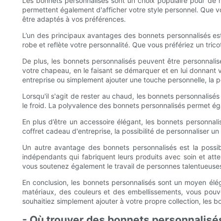
Les bonnets personnalisés sont un choix populaire pour de no
permettent également d'afficher votre style personnel. Que v
être adaptés à vos préférences.
L’un des principaux avantages des bonnets personnalisés est
robe et reflète votre personnalité. Que vous préfériez un tricot
De plus, les bonnets personnalisés peuvent être personnali
votre chapeau, en le faisant se démarquer et en lui donnant vr
entreprise ou simplement ajouter une touche personnelle, la p
Lorsqu'il s'agit de rester au chaud, les bonnets personnalisés
le froid. La polyvalence des bonnets personnalisés permet ég
En plus d’être un accessoire élégant, les bonnets personna
coffret cadeau d'entreprise, la possibilité de personnaliser 
Un autre avantage des bonnets personnalisés est la possibi
indépendants qui fabriquent leurs produits avec soin et att
vous soutenez également le travail de personnes talentueuse
En conclusion, les bonnets personnalisés sont un moyen élég
matériaux, des couleurs et des embellissements, vous pou
souhaitiez simplement ajouter à votre propre collection, les 
- Où trouver des bonnets personnalisé