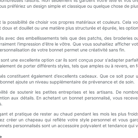
mbreuses raisons. Non seulement ils gardent votre tête et vos orei
ous préfériez un design simple et classique ou quelque chose de pl
 la possibilité de choisir vos propres matériaux et couleurs. Cela 
 doux et douillet ou une matière plus structurée et épurée, les options
sés avec des embellissements tels que des patchs, des broderies o
aiment l'impression d'être le vôtre. Que vous souhaitiez afficher vo
ersonnalisation de votre bonnet permet une créativité sans fin.
 sont une excellente option car ils sont conçus pour s'adapter parfaite
alement de porter différents styles, tels que amples ou à revers, en
lisés constituent également d’excellents cadeaux. Que ce soit pour
un bonnet ajoute un niveau supplémentaire de prévenance et de soin.
lité de soutenir les petites entreprises et les artisans. De nomb
ention aux détails. En achetant un bonnet personnalisé, vous recev
s.
ant et pratique de rester au chaud pendant les mois les plus froids
vez créer un chapeau qui reflète votre style personnel et vous g
bonnets personnalisés sont un accessoire polyvalent et tendance qui 
s