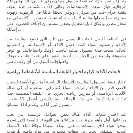
وأخيرًا وليس آخرًا، تُعد قبعة بيسبول هيرلي دراي-فت ون آند أونلي 2.0
الرجالية خيارًا متعدد الاستخدامات وعالي الأداء. صُممت هذه القبعة
بتقنية دراي-فت من هيرلي، وتوفر تحكمًا فائقًا في الرطوبة وتهوية
ممتازة، مما يجعلها مثالية لأسلوب حياة نشط. تصميمها الكلاسيكي مع
شعار مطرز وإغلاق قابل للتعديل يضفي لمسة من الأناقة العصرية على
أي إطلالة.
في الختام، أفضل قبعات البيسبول هي تلك التي تجمع بسلاسة بين
الأناقة والعملية. سواء كنت تفضل الأداء، أو الاستدامة، أو التصميم
الخالد، ستجد قبعة بيسبول مثالية تناسب ذوقك واحتياجاتك. مع توفر
مجموعة واسعة من الخيارات، أصبح العثور على قبعة تناسب ذوقك
واحتياجاتك أسهل من أي وقت مضى.
قبعات الأداء: كيفية اختيار القبعة المناسبة للأنشطة الرياضية
اختيار قبعة البيسبول المناسبة للأنشطة الرياضية أمرٌ بالغ الأهمية لضمان
أقصى قدر من الأداء والراحة. سواءً كنت في الملعب، أو في صالة
الألعاب الرياضية، أو تمارس رياضة الجري، فإن القبعة المصممة جيدًا
تُحدث فرقًا كبيرًا. في هذه المقالة، سنستكشف أفضل 10 قبعات
بيسبول تُبرز أناقتها وتُقدم أداءً استثنائيًا.
عند اختيار قبعات الأداء، هناك بعض العوامل الرئيسية التي يجب
مراعاتها. أول وأهم ميزة يجب مراعاتها هي التهوية. فالقبعة التي تسمح
بتدفق هواء كافٍ ستساعدك على البقاء منتعشًا وجافًا أثناء الأنشطة
البدنية المكثفة. ابحث عن قبعات مصنوعة من مواد ماصة للرطوبة