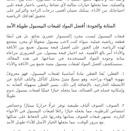
والعملية، مما يجعلها خيارات مثالية لأي نشاط رياضي. باختيار قبعة تلبي
احتياجاتك من الأداء، يمكنك ضمان أقصى درجات الراحة والتركيز على
تحقيق أهدافك الرياضية.
المتانة والجودة: أفضل المواد لقبعات البيسبول طويلة الأمد
قبعات البيسبول ليست مجرد إكسسوار عصري شائع، بل هي أيضًا
قطعة رياضية عملية. سواء كنت لاعب بيسبول شغوفًا أو مجرد مشجع
لهذه الرياضة، فإن العثور على أفضل قبعة بيسبول تجمع بين الأناقة
والأداء أمر بالغ الأهمية. عند اختيار قبعة بيسبول، من الضروري مراعاة
متانة وجودة المواد المستخدمة في صناعتها. في هذه المقالة،
سنستكشف أفضل المواد لقبعات بيسبول متينة تجمع بين الأناقة والأداء.
١. القطن: يُعدّ القطن مادةً أساسيةً لقبعات البيسبول، فهو معروفٌ
بتهوية الهواء وراحته. وهو نسيجٌ متينٌ يتحمّل التآكل والتلف الناتج عن
الأنشطة الخارجية. بالإضافة إلى ذلك، يتميز القطن بسهولة العناية به
وإمكانية غسله في الغسالة، مما يجعله خيارًا عمليًا لقبعات بيسبول تدوم
طويلًا.
٢. الصوف: الصوف ألياف طبيعية توفر عزلًا حراريًا ممتازًا وخصائص
امتصاص للرطوبة، مما يجعله خيارًا رائعًا لقبعات البيسبول في الأجواء
الباردة. تشتهر قبعات الصوف بمتانتها وقدرتها على الحفاظ على شكلها
مع مرور الوقت، مما يجعلها الخيار الأمثل للأداء طويل الأمد.