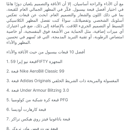
مع أن الأداء والراحة أساسيان، إلا أن الأناقة والتصميم يلعبان دورًا هامًا
في اختيار أفضل قبعة بيسبول. فكّر في المظهر الجمالي العام للقبعة،
بما في ذلك اللون والشعار والتصميم العام. ابحث عن قبعات تعكس
أسلوبك الشخصي وتفضيلاتك، سواءً كنت تفضل المظهر الكلاسيكي
البسيط أو التصميم الجريء اللافت. بالإضافة إلى ذلك، ضع في اعتبارك
أي ميزات إضافية، مثل الحماية من الأشعة فوق البنفسجية، أو خاصية
امتصاص الرطوبة، أو تقنية التبريد المدمجة، التي قد تُسهم في تحسين
المظهر والأداء.
أفضل 10 قبعات بيسبول من حيث الأناقة والأداء
1. قبعة نيو إيرا 59FIFTY المجهزة
2. قبعة Nike AeroBill Classic 99
3. قبعة Adidas Originals المغسولة والمريحة ذات الشريط الخلفي
4. قبعة Under Armour Blitzing 3.0
5. قبعة كرة شبكية من كولومبيا PFG
6. قبعة كارهارت أوديسا
7. قبعة باتاغونيا فيتز روي هيكس تراكر
8. قبعة نورث فيس مادر تروكر