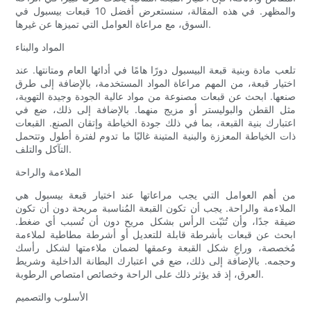
والمظهر. في هذه المقالة، سنستعرض أفضل 10 قبعات بيسبول في
السوق، مع مراعاة العوامل التي تميزها عن غيرها.
المواد والبناء
تلعب مادة وبنية قبعة البيسبول دورًا هامًا في أدائها العام ومتانتها. عند
اختيار قبعة، من المهم مراعاة المواد المستخدمة، بالإضافة إلى طرق
صنعها. ابحث عن قبعات مصنوعة من مواد عالية الجودة وجيدة التهوية،
مثل القطن والبوليستر أو مزيج منهما. بالإضافة إلى ذلك، ضع في
اعتبارك بنية القبعة، بما في ذلك جودة الخياطة وإتقان الصنع. القبعات
ذات الخياطة المعززة والبنية المتينة غالبًا ما تدوم لفترة أطول وتتحمل
التآكل والتلف.
الملاءمة والراحة
من أهم العوامل التي يجب مراعاتها عند اختيار قبعة بيسبول هي
الملاءمة والراحة. يجب أن تكون القبعة المُناسبة مريحة دون أن تكون
ضيقة جدًا، وأن تُثبّت الرأس بشكل مريح دون أن تُسبب أي ضغط.
ابحث عن قبعات بأشرطة قابلة للتعديل أو أشرطة مطاطية لملاءمة
مُخصصة، وراعِ شكل القبعة وعمقها لضمان ملاءمتها لشكل رأسك
وحجمه. بالإضافة إلى ذلك، ضع في اعتبارك البطانة الداخلية وشريط
العرق، إذ قد يؤثر ذلك على الراحة وخصائص امتصاص الرطوبة.
الأسلوب والتصميم