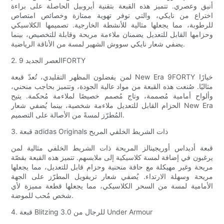
أنيق وعصري. تتميز هذه القبعة بتقنية أيروبيل الحاصلة على براءة
اختراع من نايكي، والتي توفر تهوية ممتازة وخصائص امتصاص
للرطوبة، مما يجعلها مثالية للأنشطة الخارجية. تصميمها الكلاسيكي
وحزامها القابل للتعديل يضمنان ملاءمة مريحة وقابلة للتخصيص، بينما
يضفي شعار نايكي سووش الشهير لمسة من الأناقة الرياضية.
2. العصر الجديد 9FORTY
لمن يفضلون المظهر التقليدي، تُعدّ قبعة New Era 9FORTY خيارًا
مثاليًا. صُنعت هذه القبعة من مواد عالية الجودة، وتتميز بحاجب منحني،
وألواح أمامية مُصممة، وتاج مُصمم خصيصًا لملاءمة مُحكمة. يتيح
الحزام القابل للتعديل ملاءمة شخصية، بينما يُضفي شعار New Era
المُطرّز لمسةً من الأصالة على التصميم.
3. قبعة adidas Originals ذات الشريط الخلفي المريح
قبعة أديداس أوريجينالز المريحة ذات الشريط الخلفي مثالية لمن
يرغبون في إضافة لمسة كلاسيكية إلى ملابسهم. تتميز هذه القبعة بقصّة
مريحة وغير مهيكلة مع حافة منحنية وحزام قابل للتعديل، مما يجعلها
مريحة وسهلة الارتداء. يُضفي شعار تريفويل المطرّز على الجهة
الأمامية لمسة من السحر الكلاسيكي، مما يجعلها قطعة مميزة لأي
شخص مُحب للموضة.
4. قبعة Blitzing 3.0 للرجال من Under Armour