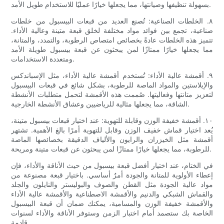
بسهولة تنظيفها وصيانتها، مما يجعلها خيارًا عمليًا للاستخدام طويل الأمد.
٨. الخلطات الصناعية: تُصنع العديد من قبعات البيسبول من خلطات
صناعية، تجمع بين فوائد مواد مختلفة لخلق قبعة متينة وعالية الأداء.
تتميز هذه الخلطات عادةً بخصائص امتصاص الرطوبة، والتمدد، والمتانة،
مما يجعلها خيارًا ممتازًا لمن يبحثون عن قبعة بيسبول طويلة الأمد
ومتعددة الاستخدامات.
٩. أقمشة عالية الأداء: تُستخدم أقمشة عالية الأداء، مثل الإسباندكس
والإيلاستين والمواد الماصة للرطوبة، بشكل شائع في قبعات البيسبول
لتعزيز متانتها وفعاليتها. صُممت هذه الأقمشة لتحمل متطلبات الأنشطة
الشاقة، مما يجعلها مثالية للرياضيين وعشاق الأنشطة الخارجية.
١٠. أقمشة خفيفة الوزن وقابلة للتهوية: عند اختيار قبعات بيسبول متينة،
يُعد اختيار قماش خفيف الوزن وقابل للتهوية أمرًا بالغ الأهمية. تشتهر
أقمشة مثل الخيزران والرايون والألياف الدقيقة بخصائصها الماصة
للرطوبة، مما يجعلها خيارًا ممتازًا لمن يبحثون عن قبعات متينة ومريحة.
في الختام، عند اختيار أفضل قبعة بيسبول من حيث الأناقة والأداء، فإن
إعطاء الأولوية للمتانة والجودة أمرٌ أساسي. باختيار قبعة مصنوعة من
مواد عالية الجودة مثل القطن والصوف والبوليستر والنايلون والجلد
والقماش الشبكي والدنيم والأقمشة الاصطناعية والأقمشة عالية الأداء
والأقمشة خفيفة الوزن والمسامية، يمكنك ضمان أن قبعة البيسبول
الخاصة بك ستصمد أمام اختبار الزمن وستوفر الأناقة والأداء لسنوات
قادمة.