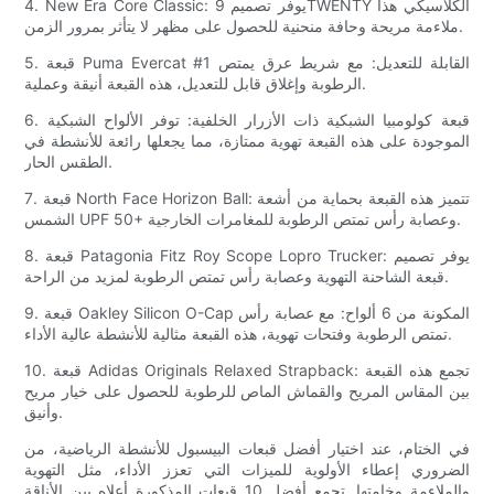
4. New Era Core Classic: يوفر تصميم 9TWENTY الكلاسيكي هذا
ملاءمة مريحة وحافة منحنية للحصول على مظهر لا يتأثر بمرور الزمن.
5. قبعة Puma Evercat #1 القابلة للتعديل: مع شريط عرق يمتص
الرطوبة وإغلاق قابل للتعديل، هذه القبعة أنيقة وعملية.
6. قبعة كولومبيا الشبكية ذات الأزرار الخلفية: توفر الألواح الشبكية
الموجودة على هذه القبعة تهوية ممتازة، مما يجعلها رائعة للأنشطة في
الطقس الحار.
7. قبعة North Face Horizon Ball: تتميز هذه القبعة بحماية من أشعة
الشمس UPF 50+ وعصابة رأس تمتص الرطوبة للمغامرات الخارجية.
8. قبعة Patagonia Fitz Roy Scope Lopro Trucker: يوفر تصميم
قبعة الشاحنة التهوية وعصابة رأس تمتص الرطوبة لمزيد من الراحة.
9. قبعة Oakley Silicon O-Cap المكونة من 6 ألواح: مع عصابة رأس
تمتص الرطوبة وفتحات تهوية، هذه القبعة مثالية للأنشطة عالية الأداء.
10. قبعة Adidas Originals Relaxed Strapback: تجمع هذه القبعة
بين المقاس المريح والقماش الماص للرطوبة للحصول على خيار مريح
وأنيق.
في الختام، عند اختيار أفضل قبعات البيسبول للأنشطة الرياضية، من
الضروري إعطاء الأولوية للميزات التي تعزز الأداء، مثل التهوية
والملاءمة وخامتها. تجمع أفضل 10 قبعات المذكورة أعلاه بين الأناقة