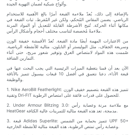
وألواح شبكية لضمان التهوية الجيدة.
بالإضافة إلى ذلك، يُعدّ ملاءمة القبعة أمرًا بالغ الأهمية للاستخدام
الرياضي. يضمن المقاس المُحكم، ولكن غير المُفرط، ثبات القبعة في
مكانها أثناء الحركة. تُتيح الأشرطة القابلة للتعديل أو المواد المرنة
ملاءمةً مُخصصة لتناسب مختلف أحجام وأشكال الرأس.
من الاعتبارات المهمة أيضًا مادة القبعة. تُعدّ الأقمشة خفيفة الوزن
وسريعة الجفاف، مثل البوليستر أو النايلون، مثالية للأنشطة الرياضية.
صُممت هذه المواد لامتصاص العرق وتوفير شعور مريح، حتى أثناء
التمارين الشاقة.
الآن بعد أن قمنا بتغطية الميزات الرئيسية التي يجب البحث عنها في
قبعة الأداء، دعنا نتعمق في أفضل 10 قبعات بيسبول تتميز بالأناقة
والوظيفة.
1. Nike AeroBill Featherlight: تتميز هذه القبعة بتصميم خفيف الوزن
وتقنية Dri-FIT للحصول على قدرات فائقة على امتصاص الرطوبة.
2. Under Armour Blitzing 3.0: مع ملاءمة مرنة وعصابة رأس
HeatGear مدمجة، تعد هذه القبعة مثالية للتمرينات عالية الكثافة.
3. قبعة Adidas Superlite: تتميز بحماية من الشمس UPF 50+
وعصابة رأس تمتص الرطوبة، هذه القبعة مثالية للأنشطة الخارجية.