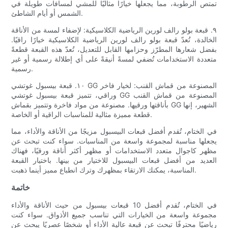
تمتص الرطوبة، مما يجعلها خيارًا مثاليًا للمشي لمسافات طويلة في
الشمس أو أيام الشاطئ.
٩. قبعة بولو رالف لورين الرياضية الكلاسيكية: لإضفاء لمسة من الأناقة
الخالدة، تُعدّ قبعة بولو رالف لورين الرياضية الكلاسيكية خيارًا راقيًا.
بفضل شعارها المطرّز وحزامها القابل للتعديل، تُعدّ هذه القبعة قطعةً
متعددة الاستخدامات تُضفي لمسةً أنيقةً على أي إطلالة رسمية أو غير
رسمية.
١٠. قبعة بيسبول غوتشي GG المصنوعة من قماش القنب: لخيار فاخر
وراقي، تتميز قبعة بيسبول غوتشي GG المصنوعة من قماش القنب
بأناقتها ورقيها. مصنوعة من مواد فاخرة وتتميز بقماش GG الشهير، إنها
قطعة مميزة مثالية للمناسبات الراقية أو الخاصة.
في الختام، تُقدم أفضل قبعات البيسبول مزيجًا من الأناقة والأداء، مما
يجعلها مناسبة لمجموعة واسعة من المناسبات. سواء كنت تبحث عن
مظهر كاجوال متعدد الاستخدامات أو مظهر أكثر أناقة ورقيًا، فهناك
العديد من أفضل قبعات البيسبول للاختيار من بينها. باختيار القبعة
المناسبة، يمكنك الارتقاء بمظهرك وترك انطباع مميز أينما ذهبت.
خاتمة
في الختام، تُقدم أفضل 10 قبعات بيسبول من حيث الأناقة والأداء
مجموعة واسعة من الخيارات التي تناسب جميع الأذواق. سواء كنت
رياضيًا محترفًا تبحث عن قبعة عالية الأداء أو شخصًا عصريًا يبحث عن