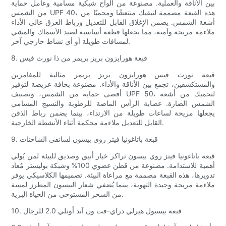
بين الأناقة والعملية. مصنوعة من ألواح شبكية مسامية وعامل حماية
من الشمس UPF 40، هذه القبعة مصممة لتبقيك منتعشًا ومحميًا من
أشعة الشمس. يضمن الإغلاق القابل للتعديل ورباط العرق عالي الأداء
ملاءمة مريحة وآمنة، مما يجعلها قطعة أساسية لصيد الأسماك والمشي
لمسافات طويلة أو أي نشاط خارجي آخر.
8. قبعة هورايزون بريز بريمر من ذا نورث فيس
قبعة نورث فيس هورايزون بريز بريمر مثالية للمغامرين
والمستكشفين، تجمع بين الأناقة والأداء. مصنوعة بحافة عريضة لتوفير
أقصى حماية من الشمس، وتصنيف UPF 50، لتحميك من أشعة
الشمس الضارة. عصابة الرأس الماصة للرطوبة والنسيج المسامي
يجعلها مريحة لساعات طويلة من الارتداء، بينما يضمن رباط الذقن
القابل للتعديل ملاءمة محكمة أثناء الأنشطة الخارجية.
9. قبعة باتاغونيا فيتز روي بيسون لسائقي الشاحنات
قبعة باتاغونيا فيتز روي بيسون تراكر خيار أنيق وصديق للبيئة لمن يُولي
أهمية للاستدامة. مصنوعة من قطن عضوي 100% وشبكة بوليستر مُعاد
تدويرها، هذه القبعة مصممة مع مراعاة البيئة. تصميمها الكلاسيكي يوفر
ملاءمة مريحة وجيدة التهوية، بينما يُضفي شعار البيسون المطرز لمسة
من السحر المستوحى من الحياة البرية.
10. قبعة بيسبول هيرلي دراي-فت ون آند أونلي 2.0 للرجال