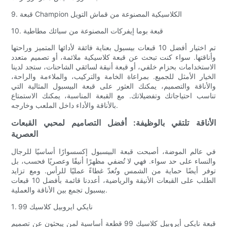
9. قبعة Champion الكلاسيكية المصنوعة من قماش التويل
10. قبعة بوما إيفركات المصنوعة من سبائك مطاطية
تم اختيار أفضل 10 قبعات بيسبول بعناية فائقة لأدائها المتميز وراحتها
وأناقتها. سواء كنت تبحث عن قبعة كلاسيكية ملائمة، أو تصميم متعدد
الاستخدامات بحزام خلفي، أو قبعة أنيقة لسائقي الشاحنات، ستجد لدينا
الخيار الأمثل للجميع. بمراعاة الخامة والتركيب، والملاءمة والراحة،
والأناقة والتصميم، يمكنك العثور على قبعة البيسبول المثالية التي
تناسب احتياجاتك وتفضيلاتك. مع القبعة المناسبة، يمكنك الاستمتاع
بالأناقة والأداء داخل الملعب وخارجه.
الأناقة تلتقي بالوظيفة: أفضل التصاميم لمحبي القبعات
العصرية
في عالم الموضة، أصبحت قبعة البيسبول إكسسوارًا أساسيًا للرجال
والنساء على حد سواء. فهي لا تُضفي مظهرًا أنيقًا وعصريًا فحسب، بل
توفر أيضًا حماية من الشمس وتُعدّ غطاءً عمليًا للرأس. ومع تزايد
الطلب على القبعات الأنيقة والرياضية، أعددنا قائمة بأفضل 10 قبعات
بيسبول تجمع بين الأناقة والعملية.
1. نايكي ايروبيل كلاسيك 99
قبعة نايكي أيروبيل كلاسيك 99 قطعة أساسية لمن يبحثون عن تصميم