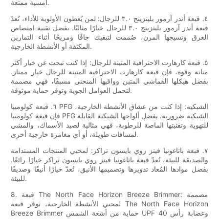
أمسية ممتعة.
٤. قبعة أندر آرمور بليتزينج ٣.٠ للرجال: لمن يُعطون الأولوية للأداء، تُعدّ
قبعة أندر آرمور بليتزينج ٣.٠ للرجال خيارًا مثاليًا. بفضل تقنية امتصاص
العرق ونسيجها المرن، صُممت لتبقيك جافًا ومريحًا أثناء التمارين
المكثفة أو الأنشطة الخارجية.
٥. قبعة كارهارت الاحترافية المتينة للرجال: إذا كنت تبحث عن خيار أكثر
متانة وقوة، فإن قبعة كارهارت الاحترافية المتينة للرجال خيار ممتاز.
بفضل هيكلها القماشي المتين وواقيها المنحني مسبقًا، فهي مصممة
لتحمل العوامل الجوية وتوفر حماية موثوقة.
٦. قبعة كولومبيا PFG الشبكية: إذا كنت من عشاق الأنشطة الخارجية،
فإن قبعة كولومبيا PFG الشبكية ضرورية. بفضل ألواحها الشبكية القابلة
للتهوية وتقنيتها الماصة للرطوبة، فهي مثالية لصيد الأسماك، والمشي
لمسافات طويلة، أو أي مغامرة خارجية أخرى.
٧. قبعة باتاغونيا فيتز روي بايسون تراكر: لمحبي المنتجات المستدامة
والصديقة للبيئة، تُعدّ قبعة باتاغونيا فيتز روي بايسون تراكر خيارًا رائعًا.
بفضل موادها المُعاد تدويرها وتصميمها الأنيق، تُعدّ خيارًا أنيقًا وصديقًا
للبيئة.
8. قبعة The North Face Horizon Breeze Brimmer: مصممة
لمحبي الأنشطة الخارجية، توفر قبعة The North Face Horizon
Breeze Brimmer حماية من أشعة الشمس UPF 40 وعصابة رأس