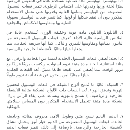
٣. البوليستر: البوليستر مادة صناعية تُستخدم عادةً في الملابس الرياضية
نظرًا لخفة وزنها وقدرتها على امتصاص الرطوبة. تتميز قبعات البيسبول
المصنوعة من البوليستر بمتانتها العالية وقدرتها على تحمل الاستخدام
المتكرر دون أن تفقد شكلها أو لونها. كما تتميز قبعات البوليستر بسهولة
العناية بها ومقاومتها للانكماش والتجاعيد.
٤. النايلون: النايلون مادة قوية وخفيفة الوزن، تُستخدم عادةً في
الملابس الرياضية عالية الأداء. تُعرف قبعات البيسبول المصنوعة من
النايلون بمتانتها ومقاومتها للتمزق والتآكل. كما أنها سريعة الجفاف، مما
يجعلها خيارًا مثاليًا للأنشطة الخارجية والرياضية.
٥. الجلد: تُضفي قبعات البيسبول الجلدية لمسةً من الفخامة والرقي، مع
متانة استثنائية. الجلد مادة متينة تدوم لسنوات، ويكتسب بريقًا فريدًا مع
مرور الوقت، مما يُضفي على القبعة طابعًا مميزًا. تُعد القبعات الجلدية
خيارًا ممتازًا لمن يبحثون عن قبعة أنيقة تدوم طويلًا.
٦. الشبكة: غالبًا ما تُدمج ألواح الشبكة في قبعات البيسبول لتحسين
التهوية وتدفق الهواء. تُعد القبعات ذات الألواح الشبكية مثالية للأنشطة
الخارجية والرياضية، إذ تسمح بالتهوية وتساعد على إبقاء الرأس باردًا.
الشبكة مادة متينة تتحمل الاستخدام المتكرر دون المساس بسلامتها
الهيكلية.
٧. الدنيم: الدنيم نسيج متين وطويل الأمد، معروف بمتانته وجاذبيته
الخالدة. قبعات البيسبول المصنوعة من الدنيم خيار أنيق يتحمل مشاق
الأنشطة الخارجية والرياضية. بالإضافة إلى ذلك، تتميز قبعات الدنيم