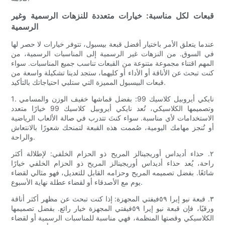
قبعات لكل مناسبة: خيارات متعددة للنزهات الرسمية وغير
الرسمية
عندما يتعلق الأمر باختيار أفضل قبعة بيسبول، تتوفر خيارات لا حصر لها
في السوق. من النزهات غير الرسمية إلى المناسبات الرسمية، من
المهم اقتناء مجموعة متنوعة من القبعات تناسب جميع المناسبات. سواء
كنت تبحث عن الأناقة أو الأداء أو كليهما، ستجد لدينا تشكيلة واسعة من
قبعات البيسبول المميزة التي ستلبي احتياجاتك بالتأكيد.
1. نايكي أيروبيل كلاسيك 99: بفضل قماشها خفيف الوزن والمسامي
وتصميمها الكلاسيكي، تُعد نايكي أيروبيل كلاسيك 99 خيارًا متعدد
الاستخدامات لأي مناسبة. سواء كنتَ تتدرب في صالة الألعاب الرياضية
أو تُنجز مهامك اليومية، صُممت هذه القبعة لتمنحك شعورًا بالانتعاش
والراحة.
٢. حذاء أديداس أوريجينالز المريح ذو الحزام الخلفي: لإطلالة أكثر
راحة، يُعد حذاء أديداس أوريجينالز المريح ذو الحزام الخلفي خيارًا
شائعًا. بفضل تصميمه المريح وحزامه القابل للتعديل، فهو مثالي لقضاء
يوم مع الأصدقاء أو لقضاء عطلة نهاية الأسبوع.
٣. قبعة نيو إيرا ٥٩فيفتي المجهزة: إذا كنت تبحث عن مظهر أكثر أناقة
ورقيًا، فإن قبعة نيو إيرا ٥٩فيفتي المجهزة خيار رائع. بفضل تصميمها
الكلاسيكي وقصتها المنظمة، فهي مناسبة للمناسبات الرسمية أو لقضاء