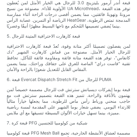
قبعة أندر آرمور بليتزينج 3.0 للرجال هي الخيار الأمثل لمن يُعطون
الأولوية للأداء. مصنوعة من نسيج UA Microthread، توفر هذه القبعة
مرونةً وتهويةً فائقتين، مما يضمن أقصى درجات الراحة أثناء ممارسة
الرياضة أو التمرين. عصابة الرأس HeatGear المدمجة تمتص الرطوبة،
بينما يُضفي تصميمها المُحكم مع تاجها البسيط مظهرًا أنيقًا وعصريًا.
5. قبعة كارهارت الاحترافية المتينة للرجال
لمن يفضلون تصميمًا أكثر متانة وقوة، تُعدّ قبعة كارهارت الاحترافية
للرجال الخيار الأمثل. مصنوعة من قماش كارهارت الشهير "دك
كانفاس"، توفر هذه القبعة متانة فائقة ومقاومة فائقة للتآكل. تحافظ
تقنية "فاست دراي" الماصة للعرق على جفافك وراحتك، بينما يضمن
المقاس القابل للتعديل شعورًا بالراحة والأمان.
6. قبعة Evercat Dispatch Stretch Fit للرجال من PUMA
قبعة بوما إيفركات ديسباتش سترتش فت للرجال مصممة خصيصاً لمن
يهتمون بالأناقة والراحة. تتميز هذه القبعة بتصميم سترتش فت مع
حاجب منحني ورباط رأس ماص للرطوبة، مما يجعلها خياراً مثالياً
للارتداء اليومي. يضفي شعار بوما الشهير على المقدمة لمسة رياضية
مميزة، بينما تسهل خيارات الألوان البسيطة تنسيقها مع أي ملابس.
7. قبعة كرة PFG شبكية من كولومبيا للجنسين
قبعة كولومبيا PFG Mesh Ball مصممة لعشاق الأنشطة الخارجية، تجمع