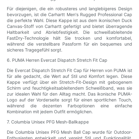
Für diejenigen, die ein robusteres und langlebigeres Design
bevorzugen, ist die Carhartt Men's Rugged Professional Cap
die perfekte Wahl. Diese Kappe ist aus dem ikonischen Duck
Canvas-Stoff von Carhartt gefertigt und bietet überragende
Haltbarkeit und Abriebfestigkeit. Die schweißableitende
FastDry-Technologie hält Sie trocken und komfortabel,
während die verstellbare Passform für ein bequemes und
sicheres Tragegefühl sorgt.
6. PUMA Herren Evercat Dispatch Stretch Fit Cap
Die Evercat Dispatch Stretch Fit Cap für Herren von PUMA ist
für alle gedacht, die Wert auf Stil und Komfort legen. Diese
Kappe verfügt über ein Stretch-Fit-Design mit gebogenem
Schirm und feuchtigkeitsableitendem Schweißband, was sie
zur idealen Wahl für den Alltag macht. Das ikonische PUMA-
Logo auf der Vorderseite sorgt für einen sportlichen Touch,
während die dezenten Farboptionen eine einfache
Kombination mit jedem Outfit ermöglichen.
7. Columbia Unisex PFG Mesh-Ballkappe
Die Columbia Unisex PFG Mesh Ball Cap wurde für Outdoor-
Enthusiasten entwickelt und vereint Stil und Funktionalität.