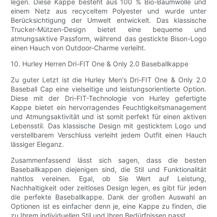
legen. Diese Kappe besteht aus 100 % Bio-Baumwolle und
einem Netz aus recyceltem Polyester und wurde unter
Berücksichtigung der Umwelt entwickelt. Das klassische
Trucker-Mützen-Design bietet eine bequeme und
atmungsaktive Passform, während das gestickte Bison-Logo
einen Hauch von Outdoor-Charme verleiht.
10. Hurley Herren Dri-FIT One & Only 2.0 Baseballkappe
Zu guter Letzt ist die Hurley Men's Dri-FIT One & Only 2.0
Baseball Cap eine vielseitige und leistungsorientierte Option.
Diese mit der Dri-FIT-Technologie von Hurley gefertigte
Kappe bietet ein hervorragendes Feuchtigkeitsmanagement
und Atmungsaktivität und ist somit perfekt für einen aktiven
Lebensstil. Das klassische Design mit gesticktem Logo und
verstellbarem Verschluss verleiht jedem Outfit einen Hauch
lässiger Eleganz.
Zusammenfassend lässt sich sagen, dass die besten
Baseballkappen diejenigen sind, die Stil und Funktionalität
nahtlos vereinen. Egal, ob Sie Wert auf Leistung,
Nachhaltigkeit oder zeitloses Design legen, es gibt für jeden
die perfekte Baseballkappe. Dank der großen Auswahl an
Optionen ist es einfacher denn je, eine Kappe zu finden, die
zu Ihrem individuellen Stil und Ihren Bedürfnissen passt.