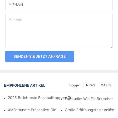
E-Mail
Inhalt
SENDEN SIE JETZT ANFRAGE
EMPFOHLENE ARTIKEL
Bloggen
NEWS
CASES
2025 Beliebteste Baseballkappen: Trend, Funktionalität Und Per
Fallstudie: Wie Ein Britischer
XMFortunate Präsentiert Die Neue Frühjahr/Sommer-Kollektion An 
Große Eröffnungsfeier Anlässl