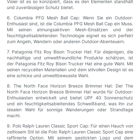
Visier ist es so konzipiert, dass es den Elementen standhält
und zuverlässigen Schutz bietet.
6. Columbia PFG Mesh Ball Cap: Wenn Sie ein Outdoor-
Enthusiast sind, ist die Columbia PFG Mesh Ball Cap ein Muss.
Mit seinen atmungsaktiven Mesh-Einsätzen und der
feuchtigkeitsableitenden Technologie eignet es sich perfekt
zum Angeln, Wandern oder anderen Outdoor-Abenteuern.
7. Patagonia Fitz Roy Bison Trucker Hat: Für diejenigen, die
nachhaltige und umweltfreundliche Produkte schätzen, ist
der Patagonia Fitz Roy Bison Trucker Hat eine gute Wahl. Mit
seinen recycelten Materialien und dem stilvollen Design ist es
eine schicke und umweltbewusste Wahl.
8. The North Face Horizon Breeze Brimmer Hat: Der The
North Face Horizon Breeze Brimmer Hat wurde für Outdoor-
Enthusiasten entwickelt und bietet UPF 40 Sonnenschutz
und ein feuchtigkeitsableitendes Schweißband, was ihn zur
idealen Wahl für sonnige Wanderungen oder Strandtage
macht.
9. Polo Ralph Lauren Classic Sport Cap: Für einen Hauch von
zeitlosem Stil ist die Polo Ralph Lauren Classic Sport Cap eine
raffinierte Option. Mit seinem gestickten Logo und dem