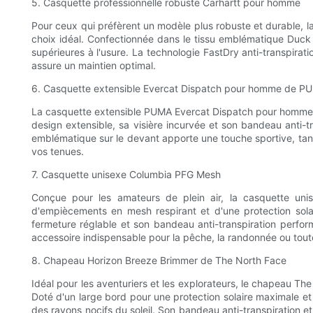
5. Casquette professionnelle robuste Carhartt pour homme
Pour ceux qui préfèrent un modèle plus robuste et durable, l
choix idéal. Confectionnée dans le tissu emblématique Duck C
supérieures à l'usure. La technologie FastDry anti-transpirat
assure un maintien optimal.
6. Casquette extensible Evercat Dispatch pour homme de P
La casquette extensible PUMA Evercat Dispatch pour homme est
design extensible, sa visière incurvée et son bandeau anti-t
emblématique sur le devant apporte une touche sportive, tandi
vos tenues.
7. Casquette unisexe Columbia PFG Mesh
Conçue pour les amateurs de plein air, la casquette unis
d'empiècements en mesh respirant et d'une protection solai
fermeture réglable et son bandeau anti-transpiration perform
accessoire indispensable pour la pêche, la randonnée ou toute 
8. Chapeau Horizon Breeze Brimmer de The North Face
Idéal pour les aventuriers et les explorateurs, le chapeau Th
Doté d'un large bord pour une protection solaire maximale e
des rayons nocifs du soleil. Son bandeau anti-transpiration e