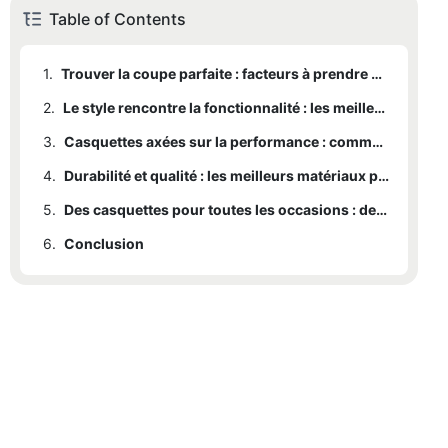
Table of Contents
1.
Trouver la coupe parfaite : facteurs à prendre en compte lors du choix d'une casquette de baseball
2.
Le style rencontre la fonctionnalité : les meilleurs modèles pour les adeptes de la mode
3.
Casquettes axées sur la performance : comment choisir la bonne casquette pour les activités sportives
4.
Durabilité et qualité : les meilleurs matériaux pour des casquettes de baseball durables
5.
Des casquettes pour toutes les occasions : des options polyvalentes pour les sorties décontractées et formelles
6.
Conclusion