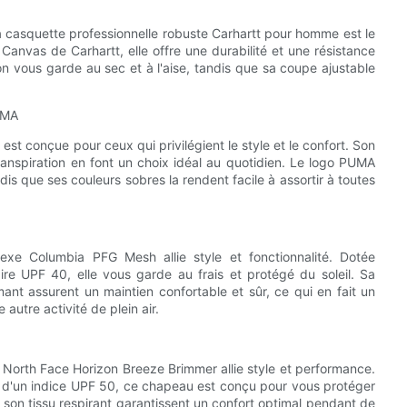
a casquette professionnelle robuste Carhartt pour homme est le
anvas de Carhartt, elle offre une durabilité et une résistance
ion vous garde au sec et à l'aise, tandis que sa coupe ajustable
UMA
 conçue pour ceux qui privilégient le style et le confort. Son
ranspiration en font un choix idéal au quotidien. Le logo PUMA
s que ses couleurs sobres la rendent facile à assortir à toutes
exe Columbia PFG Mesh allie style et fonctionnalité. Dotée
re UPF 40, elle vous garde au frais et protégé du soleil. Sa
ant assurent un maintien confortable et sûr, ce qui en fait un
autre activité de plein air.
e North Face Horizon Breeze Brimmer allie style et performance.
t d'un indice UPF 50, ce chapeau est conçu pour vous protéger
t son tissu respirant garantissent un confort optimal pendant de