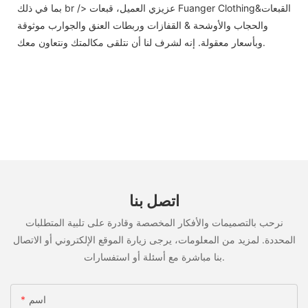
بما في ذلك br /> عزيزي العميل، قبعات Fuanger Clothing&القبعات
والحجاب والأوشحة & القفازات وربطات العنق والجوارب موثوقة
وبأسعار معقولة. إنه لشرف لنا أن نتلقى مكالمتك ونتعاون معك.
اتصل بنا
نرحب بالتصميمات والأفكار المخصصة وقادرة على تلبية المتطلبات
المحددة. لمزيد من المعلومات، يرجى زيارة الموقع الإلكتروني أو الاتصال
بنا مباشرة مع أسئلة أو استفسارات.
اسم