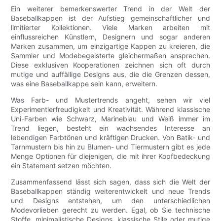
Ein weiterer bemerkenswerter Trend in der Welt der
Baseballkappen ist der Aufstieg gemeinschaftlicher und
limitierter Kollektionen. Viele Marken arbeiten mit
einflussreichen Künstlern, Designern und sogar anderen
Marken zusammen, um einzigartige Kappen zu kreieren, die
Sammler und Modebegeisterte gleichermaßen ansprechen.
Diese exklusiven Kooperationen zeichnen sich oft durch
mutige und auffällige Designs aus, die die Grenzen dessen,
was eine Baseballkappe sein kann, erweitern.
Was Farb- und Mustertrends angeht, sehen wir viel
Experimentierfreudigkeit und Kreativität. Während klassische
Uni-Farben wie Schwarz, Marineblau und Weiß immer im
Trend liegen, besteht ein wachsendes Interesse an
lebendigen Farbtönen und kräftigen Drucken. Von Batik- und
Tarnmustern bis hin zu Blumen- und Tiermustern gibt es jede
Menge Optionen für diejenigen, die mit ihrer Kopfbedeckung
ein Statement setzen möchten.
Zusammenfassend lässt sich sagen, dass sich die Welt der
Baseballkappen ständig weiterentwickelt und neue Trends
und Designs entstehen, um den unterschiedlichen
Modevorlieben gerecht zu werden. Egal, ob Sie technische
Stoffe, minimalistische Designs, klassische Stile oder mutige