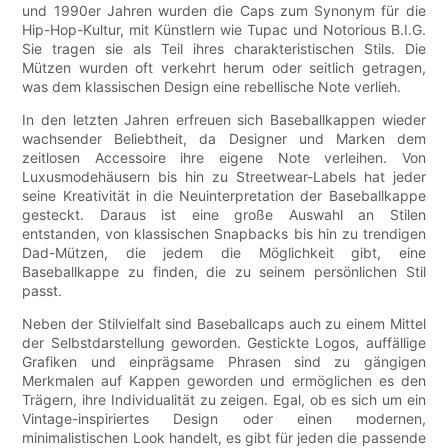
und 1990er Jahren wurden die Caps zum Synonym für die
Hip-Hop-Kultur, mit Künstlern wie Tupac und Notorious B.I.G.
Sie tragen sie als Teil ihres charakteristischen Stils. Die
Mützen wurden oft verkehrt herum oder seitlich getragen,
was dem klassischen Design eine rebellische Note verlieh.
In den letzten Jahren erfreuen sich Baseballkappen wieder
wachsender Beliebtheit, da Designer und Marken dem
zeitlosen Accessoire ihre eigene Note verleihen. Von
Luxusmodehäusern bis hin zu Streetwear-Labels hat jeder
seine Kreativität in die Neuinterpretation der Baseballkappe
gesteckt. Daraus ist eine große Auswahl an Stilen
entstanden, von klassischen Snapbacks bis hin zu trendigen
Dad-Mützen, die jedem die Möglichkeit gibt, eine
Baseballkappe zu finden, die zu seinem persönlichen Stil
passt.
Neben der Stilvielfalt sind Baseballcaps auch zu einem Mittel
der Selbstdarstellung geworden. Gestickte Logos, auffällige
Grafiken und einprägsame Phrasen sind zu gängigen
Merkmalen auf Kappen geworden und ermöglichen es den
Trägern, ihre Individualität zu zeigen. Egal, ob es sich um ein
Vintage-inspiriertes Design oder einen modernen,
minimalistischen Look handelt, es gibt für jeden die passende