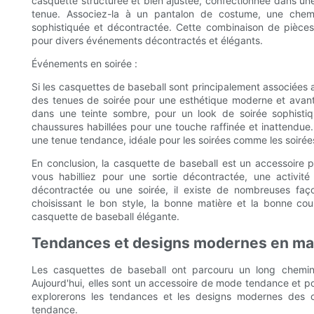
casquette structurée et bien ajustée, confectionnée dans un
tenue. Associez-la à un pantalon de costume, une chem
sophistiquée et décontractée. Cette combinaison de pièces 
pour divers événements décontractés et élégants.
Événements en soirée :
Si les casquettes de baseball sont principalement associées 
des tenues de soirée pour une esthétique moderne et avan
dans une teinte sombre, pour un look de soirée sophistiq
chaussures habillées pour une touche raffinée et inattendue.
une tenue tendance, idéale pour les soirées comme les soirées 
En conclusion, la casquette de baseball est un accessoire
vous habilliez pour une sortie décontractée, une activit
décontractée ou une soirée, il existe de nombreuses faç
choisissant le bon style, la bonne matière et la bonne co
casquette de baseball élégante.
Tendances et designs modernes en mat
Les casquettes de baseball ont parcouru un long chemi
Aujourd'hui, elles sont un accessoire de mode tendance et pol
explorerons les tendances et les designs modernes des 
tendance.