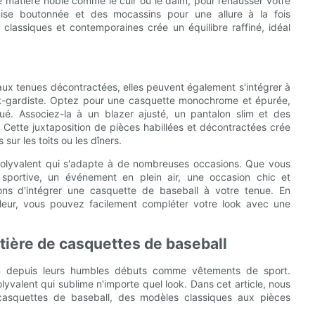
e matière noble comme le cuir ou le daim, pour rehausser votre
ise boutonnée et des mocassins pour une allure à la fois
classiques et contemporaines crée un équilibre raffiné, idéal
aux tenues décontractées, elles peuvent également s'intégrer à
t-gardiste. Optez pour une casquette monochrome et épurée,
ué. Associez-la à un blazer ajusté, un pantalon slim et des
 Cette juxtaposition de pièces habillées et décontractées crée
sur les toits ou les dîners.
 polyvalent qui s'adapte à de nombreuses occasions. Que vous
é sportive, un événement en plein air, une occasion chic et
ons d'intégrer une casquette de baseball à votre tenue. En
uleur, vous pouvez facilement compléter votre look avec une
ière de casquettes de baseball
n depuis leurs humbles débuts comme vêtements de sport.
yvalent qui sublime n'importe quel look. Dans cet article, nous
casquettes de baseball, des modèles classiques aux pièces