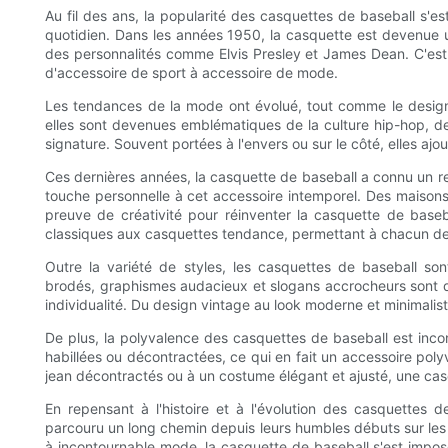
Au fil des ans, la popularité des casquettes de baseball s'e
quotidien. Dans les années 1950, la casquette est devenue u
des personnalités comme Elvis Presley et James Dean. C'est 
d'accessoire de sport à accessoire de mode.
Les tendances de la mode ont évolué, tout comme le desig
elles sont devenues emblématiques de la culture hip-hop, 
signature. Souvent portées à l'envers ou sur le côté, elles aj
Ces dernières années, la casquette de baseball a connu un re
touche personnelle à cet accessoire intemporel. Des maison
preuve de créativité pour réinventer la casquette de base
classiques aux casquettes tendance, permettant à chacun de 
Outre la variété de styles, les casquettes de baseball s
brodés, graphismes audacieux et slogans accrocheurs sont 
individualité. Du design vintage au look moderne et minimalist
De plus, la polyvalence des casquettes de baseball est incont
habillées ou décontractées, ce qui en fait un accessoire polyv
jean décontractés ou à un costume élégant et ajusté, une cas
En repensant à l'histoire et à l'évolution des casquettes 
parcouru un long chemin depuis leurs humbles débuts sur les 
à incontournable mode, la casquette de baseball s'est impo