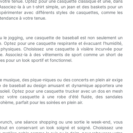
votre tenue. Optez pour une casquette classique et unie, dans
Associez-la à un t-shirt simple, un jean et des baskets pour un
xpérimenter avec différents styles de casquettes, comme les
tendance à votre tenue.
ou le jogging, une casquette de baseball est non seulement un
ue. Optez pour une casquette respirante et évacuant l'humidité,
s physiques. Choisissez une casquette à visière incurvée pour
imale. Associez-la à des vêtements de sport comme un short de
es pour un look sportif et fonctionnel.
e musique, des pique-niques ou des concerts en plein air exige
te de baseball au design amusant et dynamique apportera une
 soleil. Optez pour une casquette trucker avec un dos en mesh
iez votre casquette à une robe d'été fluide, des sandales
hème, parfait pour les soirées en plein air.
brunch, une séance shopping ou une sortie le week-end, vous
tout en conservant un look soigné et soigné. Choisissez une