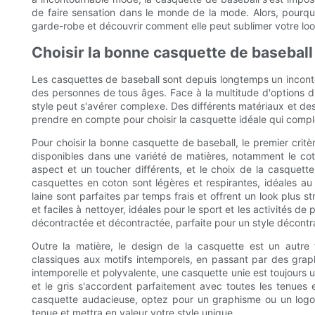
de faire sensation dans le monde de la mode. Alors, pourqu
garde-robe et découvrir comment elle peut sublimer votre loo
Choisir la bonne casquette de baseball
Les casquettes de baseball sont depuis longtemps un incont
des personnes de tous âges. Face à la multitude d'options di
style peut s'avérer complexe. Des différents matériaux et des
prendre en compte pour choisir la casquette idéale qui compl
Pour choisir la bonne casquette de baseball, le premier critè
disponibles dans une variété de matières, notamment le coto
aspect et un toucher différents, et le choix de la casquett
casquettes en coton sont légères et respirantes, idéales au 
laine sont parfaites par temps frais et offrent un look plus s
et faciles à nettoyer, idéales pour le sport et les activités de 
décontractée et décontractée, parfaite pour un style décontra
Outre la matière, le design de la casquette est un autre
classiques aux motifs intemporels, en passant par des graph
intemporelle et polyvalente, une casquette unie est toujours 
et le gris s'accordent parfaitement avec toutes les tenues
casquette audacieuse, optez pour un graphisme ou un logo 
tenue et mettra en valeur votre style unique.