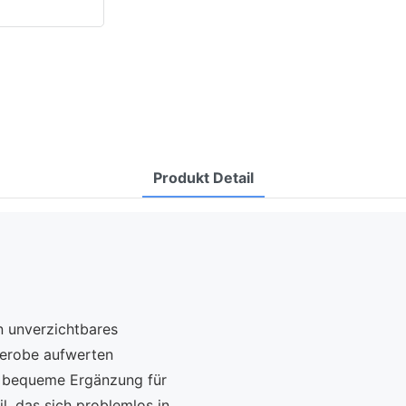
Produkt Detail
n unverzichtbares
rderobe aufwerten
d bequeme Ergänzung für
l, das sich problemlos in