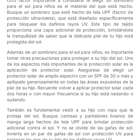
Otro factor importante a considerar al elegir un sombrero
para el sol para niños es el material del que está hecho.
Busque un sombrero que esté hecho de tela UPF (factor de
protección ultravioleta), que está diseñado específicamente
para bloquear los dañinos rayos UV. Este tipo de tejido
proporciona una capa adicional de protección, brindándote
la tranquilidad de saber que la delicada piel de tu hijo está
protegida del sol.
Además de un sombrero para el sol para niños, es importante
tomar otras precauciones para proteger a su hijo del sol. Uno
de los aspectos más importantes de la protección solar es la
aplicación de protector solar. Asegúrese de elegir un
protector solar de amplio espectro con un SPF de 30 o más y
aplíquelo generosamente en todas las áreas expuestas de la
piel de su hijo. Recuerde volver a aplicar protector solar cada
dos horas o con mayor frecuencia si su hijo está nadando o
sudando.
También es fundamental vestir a su hijo con ropa que le
proteja del sol. Busque camisas y pantalones livianos de
manga larga hechos de tela UPF para brindar protección
adicional contra el sol. Y no se olvide de las gafas de sol:
invierta en un par de gafas de sol con protección UV para
proteger los ojos de su hijo de los dañinos rayos UV.