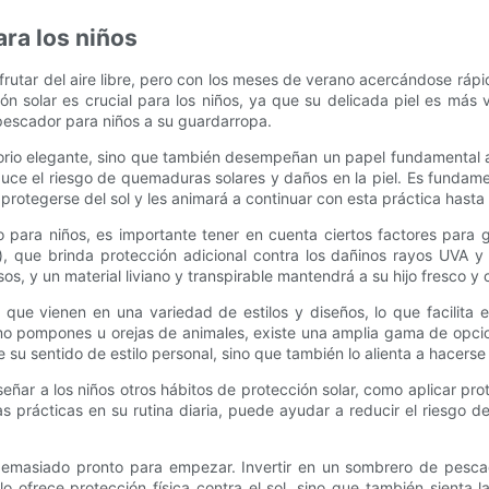
ara los niños
utar del aire libre, pero con los meses de verano acercándose rápi
ón solar es crucial para los niños, ya que su delicada piel es más 
pescador para niños a su guardarropa.
rio elegante, sino que también desempeñan un papel fundamental a 
reduce el riesgo de quemaduras solares y daños en la piel. Es funda
rotegerse del sol y les animará a continuar con esta práctica hasta 
 para niños, es importante tener en cuenta ciertos factores para 
), que brinda protección adicional contra los dañinos rayos UVA y 
, y un material liviano y transpirable mantendrá a su hijo fresco y
que vienen en una variedad de estilos y diseños, lo que facilita e
omo pompones u orejas de animales, existe una amplia gama de opcio
e su sentido de estilo personal, sino que también lo alienta a hacerse
ar a los niños otros hábitos de protección solar, como aplicar prot
s prácticas en su rutina diaria, puede ayudar a reducir el riesgo d
demasiado pronto para empezar. Invertir en un sombrero de pescad
lo ofrece protección física contra el sol, sino que también sienta