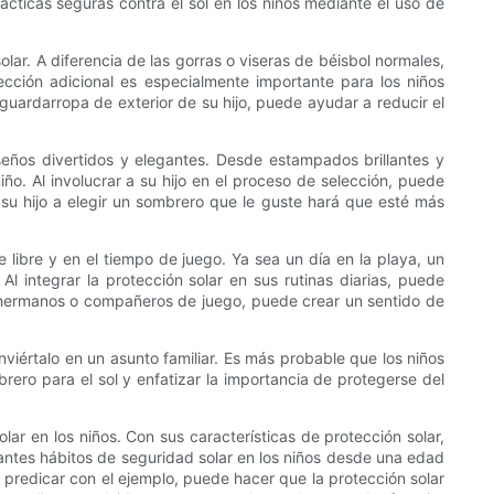
ácticas seguras contra el sol en los niños mediante el uso de
ar. A diferencia de las gorras o viseras de béisbol normales,
ección adicional es especialmente importante para los niños
guardarropa de exterior de su hijo, puede ayudar a reducir el
eños divertidos y elegantes. Desde estampados brillantes y
ño. Al involucrar a su hijo en el proceso de selección, puede
su hijo a elegir un sombrero que le guste hará que esté más
 libre y en el tiempo de juego. Ya sea un día en la playa, un
l integrar la protección solar en sus rutinas diarias, puede
o hermanos o compañeros de juego, puede crear un sentido de
nviértalo en un asunto familiar. Es más probable que los niños
ero para el sol y enfatizar la importancia de protegerse del
ar en los niños. Con sus características de protección solar,
tantes hábitos de seguridad solar en los niños desde una edad
 y predicar con el ejemplo, puede hacer que la protección solar