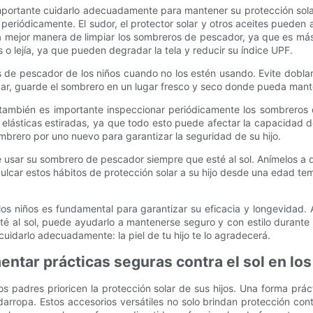
portante cuidarlo adecuadamente para mantener su protección sola
 periódicamente. El sudor, el protector solar y otros aceites puede
a mejor manera de limpiar los sombreros de pescador, ya que es má
 o lejía, ya que pueden degradar la tela y reducir su índice UPF.
de pescador de los niños cuando no los estén usando. Evite doblar
gar, guarde el sombrero en un lugar fresco y seco donde pueda mante
ambién es importante inspeccionar periódicamente los sombreros 
lásticas estiradas, ya que todo esto puede afectar la capacidad de
brero por uno nuevo para garantizar la seguridad de su hijo.
 de usar su sombrero de pescador siempre que esté al sol. Anímelos a
culcar estos hábitos de protección solar a su hijo desde una edad t
s niños es fundamental para garantizar su eficacia y longevidad. Al
té al sol, puede ayudarlo a mantenerse seguro y con estilo durante 
uidarlo adecuadamente: la piel de tu hijo te lo agradecerá.
entar prácticas seguras contra el sol en los
s padres prioricen la protección solar de sus hijos. Una forma prá
rropa. Estos accesorios versátiles no solo brindan protección con