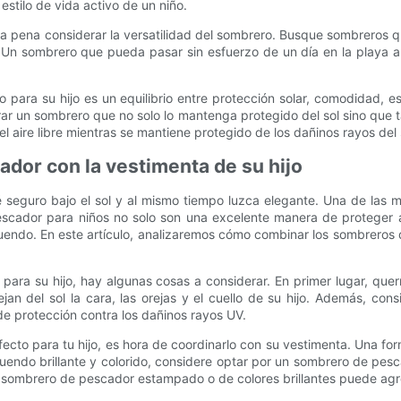
estilo de vida activo de un niño.
a pena considerar la versatilidad del sombrero. Busque sombreros qu
n sombrero que pueda pasar sin esfuerzo de un día en la playa a u
para su hijo es un equilibrio entre protección solar, comodidad, esti
rar un sombrero que no solo lo mantenga protegido del sol sino que 
aire libre mientras se mantiene protegido de los dañinos rayos del 
dor con la vestimenta de su hijo
 seguro bajo el sol y al mismo tiempo luzca elegante. Una de las
escador para niños no solo son una excelente manera de proteger a
uendo. En este artículo, analizaremos cómo combinar los sombreros 
para su hijo, hay algunas cosas a considerar. En primer lugar, que
n del sol la cara, las orejas y el cuello de su hijo. Además, con
de protección contra los dañinos rayos UV.
cto para tu hijo, es hora de coordinarlo con su vestimenta. Una fo
 atuendo brillante y colorido, considere optar por un sombrero de pe
, un sombrero de pescador estampado o de colores brillantes puede agr