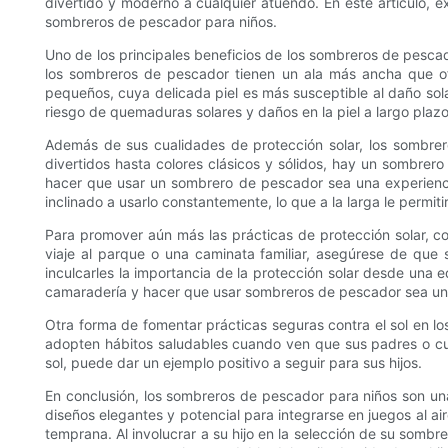
divertido y moderno a cualquier atuendo. En este artículo, e
sombreros de pescador para niños.
Uno de los principales beneficios de los sombreros de pescad
los sombreros de pescador tienen un ala más ancha que ofre
pequeños, cuya delicada piel es más susceptible al daño sola
riesgo de quemaduras solares y daños en la piel a largo plazo
Además de sus cualidades de protección solar, los sombrer
divertidos hasta colores clásicos y sólidos, hay un sombrero
hacer que usar un sombrero de pescador sea una experiencia
inclinado a usarlo constantemente, lo que a la larga le permit
Para promover aún más las prácticas de protección solar, con
viaje al parque o una caminata familiar, asegúrese de que s
inculcarles la importancia de la protección solar desde un
camaradería y hacer que usar sombreros de pescador sea una
Otra forma de fomentar prácticas seguras contra el sol en los
adopten hábitos saludables cuando ven que sus padres o cuid
sol, puede dar un ejemplo positivo a seguir para sus hijos.
En conclusión, los sombreros de pescador para niños son una 
diseños elegantes y potencial para integrarse en juegos al a
temprana. Al involucrar a su hijo en la selección de su sombre