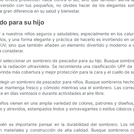
diversión con tus pequeños, no olvides hacer de los elegantes s
gran diferencia en su salud y bienestar.
o para su hijo
a nuestros niños seguros y saludables, especialmente en los caluro
ños, y una forma elegante y práctica de hacerlo es invirtiendo en
os UV, sino que también añaden un elemento divertido y moderno a 
 considerar.
r al seleccionar un sombrero de pescador para su hijo. Busque sombr
quea la radiación ultravioleta. Se recomienda una clasificación UPF
inda más cobertura y mejor protección para la cara y el cuello de su
elegir un sombrero de pescador para niños. Busque sombreros hechos 
e mantenga fresco y cómodo mientras usa el sombrero. Las correas
en días ventosos o durante actividades al aire libre.
niños vienen en una amplia variedad de colores, patrones y diseño
tes y atrevidos, estampados lindos y extravagantes o estilos clásico
bién es importante pensar en la durabilidad del sombrero. Los n
materiales y construcción de alta calidad. Busque sombreros con