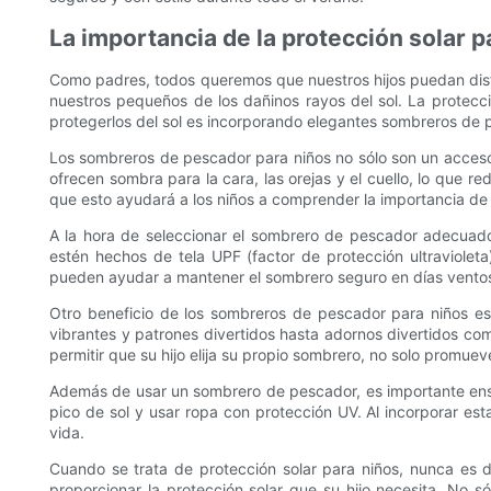
La importancia de la protección solar p
Como padres, todos queremos que nuestros hijos puedan disfr
nuestros pequeños de los dañinos rayos del sol. La protecci
protegerlos del sol es incorporando elegantes sombreros de 
Los sombreros de pescador para niños no sólo son un acceso
ofrecen sombra para la cara, las orejas y el cuello, lo que 
que esto ayudará a los niños a comprender la importancia de p
A la hora de seleccionar el sombrero de pescador adecuado
estén hechos de tela UPF (factor de protección ultravioleta
pueden ayudar a mantener el sombrero seguro en días ventosos
Otro beneficio de los sombreros de pescador para niños es 
vibrantes y patrones divertidos hasta adornos divertidos c
permitir que su hijo elija su propio sombrero, no solo promuev
Además de usar un sombrero de pescador, es importante enseñ
pico de sol y usar ropa con protección UV. Al incorporar esta
vida.
Cuando se trata de protección solar para niños, nunca es 
proporcionar la protección solar que su hijo necesita. No só