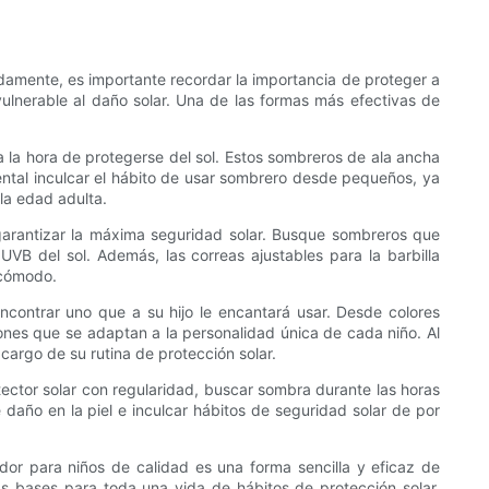
damente, es importante recordar la importancia de proteger a
vulnerable al daño solar. Una de las formas más efectivas de
la hora de protegerse del sol. Estos sombreros de ala ancha
mental inculcar el hábito de usar sombrero desde pequeños, ya
la edad adulta.
garantizar la máxima seguridad solar. Busque sombreros que
UVB del sol. Además, las correas ajustables para la barbilla
 cómodo.
ncontrar uno que a su hijo le encantará usar. Desde colores
nes que se adaptan a la personalidad única de cada niño. Al
 cargo de su rutina de protección solar.
ector solar con regularidad, buscar sombra durante las horas
e daño en la piel e inculcar hábitos de seguridad solar de por
or para niños de calidad es una forma sencilla y eficaz de
 las bases para toda una vida de hábitos de protección solar.