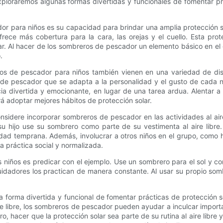
xploraremos algunas formas divertidas y funcionales de fomentar pr
or para niños es su capacidad para brindar una amplia protección sol
ce más cobertura para la cara, las orejas y el cuello. Esta prot
r. Al hacer de los sombreros de pescador un elemento básico en el 
.
os de pescador para niños también vienen en una variedad de dis
 de pescador que se adapta a la personalidad y el gusto de cada ni
 divertida y emocionante, en lugar de una tarea ardua. Alentar a 
irá adoptar mejores hábitos de protección solar.
sidere incorporar sombreros de pescador en las actividades al aire
u hijo use su sombrero como parte de su vestimenta al aire libre. A
a edad temprana. Además, involucrar a otros niños en el grupo, com
 práctica social y normalizada.
 niños es predicar con el ejemplo. Use un sombrero para el sol y co
adores los practican de manera constante. Al usar su propio sombr
forma divertida y funcional de fomentar prácticas de protección sol
ire libre, los sombreros de pescador pueden ayudar a inculcar impor
ro, hacer que la protección solar sea parte de su rutina al aire libre