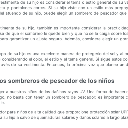
stimenta de su hijo es considerar el tema o estilo general de su v
eta y pantalones cortos. Si su hijo viste con un estilo más prep
ral del atuendo de su hijo, puede elegir un sombrero de pescador 
enta de su hijo, también es importante considerar la practicidad
e de que el sombrero le quede bien y que no se le caiga sobre los o
para garantizar un ajuste seguro. Además, considere elegir un gorr
a de su hijo es una excelente manera de protegerlo del sol y al mi
considerando el color, el estilo y el tema general. Si sigue estos
 través de su vestimenta. Entonces, la próxima vez que planee un d
os sombreros de pescador de los niños
eger a nuestros niños de los dañinos rayos UV. Una forma de hac
argo, no basta con tener un sombrero de pescador: es importante 
le.
dor para niños de alta calidad que proporcione protección solar UPF
a su hijo a salvo de quemaduras solares y daños solares a largo p