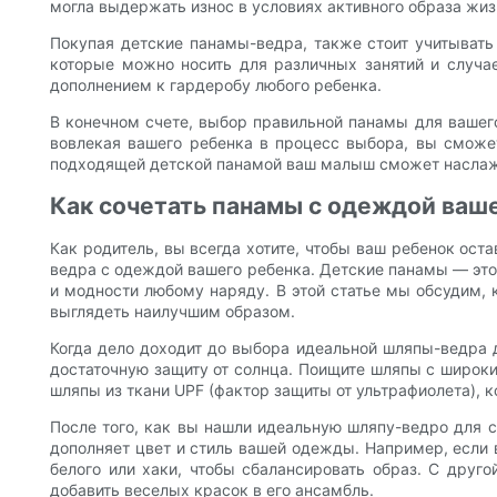
могла выдержать износ в условиях активного образа жиз
Покупая детские панамы-ведра, также стоит учитывать 
которые можно носить для различных занятий и случае
дополнением к гардеробу любого ребенка.
В конечном счете, выбор правильной панамы для вашего
вовлекая вашего ребенка в процесс выбора, вы сможете
подходящей детской панамой ваш малыш сможет наслажд
Как сочетать панамы с одеждой ваш
Как родитель, вы всегда хотите, чтобы ваш ребенок ост
ведра с одеждой вашего ребенка. Детские панамы — это 
и модности любому наряду. В этой статье мы обсудим, 
выглядеть наилучшим образом.
Когда дело доходит до выбора идеальной шляпы-ведра д
достаточную защиту от солнца. Поищите шляпы с широки
шляпы из ткани UPF (фактор защиты от ультрафиолета), 
После того, как вы нашли идеальную шляпу-ведро для с
дополняет цвет и стиль вашей одежды. Например, если 
белого или хаки, чтобы сбалансировать образ. С друг
добавить веселых красок в его ансамбль.