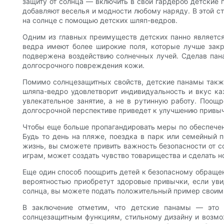
защиту от солнца — включить в свой гардероб детские 
добавляют веселья и модности любому наряду. В этой с
на солнце с помощью детских шляп-ведров.
Одним из главных преимуществ детских панно является 
ведра имеют более широкие поля, которые лучше закр
подвержена воздействию солнечных лучей. Сделав пан
долгосрочного повреждения кожи.
Помимо солнцезащитных свойств, детские панамы также
шляпа-ведро удовлетворит индивидуальность и вкус ка
увлекательное занятие, а не в рутинную работу. Поощр
долгосрочной перспективе приведет к улучшению привыч
Чтобы еще больше пропагандировать меры по обеспечени
Будь то день на пляже, поездка в парк или семейный п
жизнь, вы сможете привить важность безопасности от со
играм, может создать чувство товарищества и сделать 
Еще один способ поощрить детей к безопасному обращен
вероятностью приобретут здоровые привычки, если увид
солнца, вы можете подать положительный пример своим
В заключение отметим, что детские панамы — это 
солнцезащитным функциям, стильному дизайну и возмо