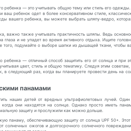
о ребенка — это учитывать общую тему или стиль его одежды.
и ваш ребенок одет в более консервативном стиле, классичес
ды вашего ребенка, вы можете выбрать шляпу-ведро, которая
а, важно также учитывать практичность шляпы. Ведь основное
 на глаза и не упадет во время активного отдыха. Ищите го
е того, подумайте о выборе шапки из дышащей ткани, чтобы в
 ребенка — отличный способ защитить его от солнца и при э
 учитывая цвет, стиль и общую тематику. Следуя этим советам
к, в следующий раз, когда вы планируете провести день на со
тскими панамами
тить наших детей от вредных ультрафиолетовых лучей. Один
 когда они находятся на солнце. Однако просто иметь пана
имальную защиту и прослужили как можно дольше.
кую панаму, обеспечивающую защиту от солнца UPF 50+. Этот 
т солнечных ожогов и долгосрочного солнечного повреждени