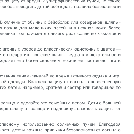
ют защиту от вредных ультрафиолетовых лучей, но также
пособов поощрить детей соблюдать правила безопасности
 В отличие от обычных бейсболок или козырьков, шляпы-
но важна для маленьких детей, чья нежная кожа более
ебенка, вы поможете снизить риск солнечных ожогов и
х игривых узоров до классических однотонных цветов —
ете превратить ношение шляпы-ведра в увлекательное и
сделает его более склонным носить ее постоянно, что в
ования панам-панелей во время активного отдыха и игр.
ичной одежды. Включив защиту от солнца в повседневную
гих детей, например, братьев и сестер или товарищей по
 солнца и сделайте это семейным делом. Дети с большей
Надев шляпу от солнца и подчеркнув важность защиты от
пасному использованию солнечных лучей. Благодаря
вить детям важные привычки безопасности от солнца с