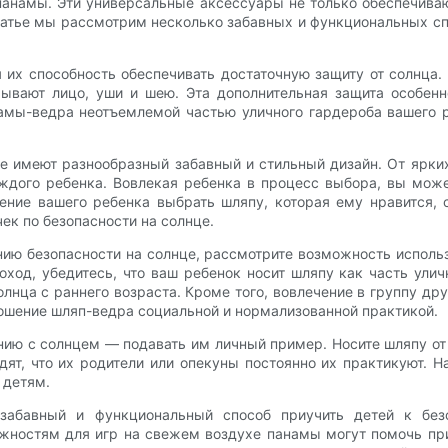
панамы. Эти универсальные аксессуары не только обеспечива
татье мы рассмотрим несколько забавных и функциональных с
их способность обеспечивать достаточную защиту от солнца.
ывают лицо, уши и шею. Эта дополнительная защита особен
амы-ведра неотъемлемой частью уличного гардероба вашего р
 имеют разнообразный забавный и стильный дизайн. От ярки
ждого ребенка. Вовлекая ребенка в процесс выбора, вы мож
ение вашего ребенка выбрать шляпу, которая ему нравится, 
ек по безопасности на солнце.
ю безопасности на солнце, рассмотрите возможность использ
оход, убедитесь, что ваш ребенок носит шляпу как часть ул
лнца с раннего возраста. Кроме того, вовлечение в группу дру
ношение шляп-ведра социальной и нормализованной практикой.
ию с солнцем — подавать им личный пример. Носите шляпу от
ят, что их родители или опекуны постоянно их практикуют. 
 детям.
забавный и функциональный способ приучить детей к безо
жностям для игр на свежем воздухе панамы могут помочь при