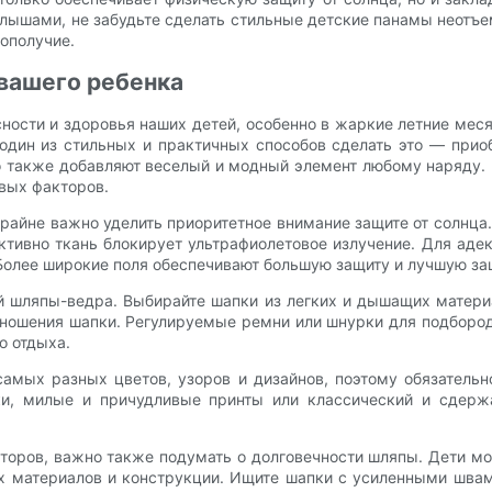
алышами, не забудьте сделать стильные детские панамы неотъ
ополучие.
 вашего ребенка
ности и здоровья наших детей, особенно в жаркие летние ме
один из стильных и практичных способов сделать это — прио
но также добавляют веселый и модный элемент любому наряду.
евых факторов.
райне важно уделить приоритетное внимание защите от солнца
ективно ткань блокирует ультрафиолетовое излучение. Для аде
Более широкие поля обеспечивают большую защиту и лучшую за
 шляпы-ведра. Выбирайте шапки из легких и дышащих материал
ношения шапки. Регулируемые ремни или шнурки для подборо
о отдыха.
самых разных цветов, узоров и дизайнов, поэтому обязательн
ки, милые и причудливые принты или классический и сдержа
торов, важно также подумать о долговечности шляпы. Дети мо
х материалов и конструкции. Ищите шапки с усиленными шва