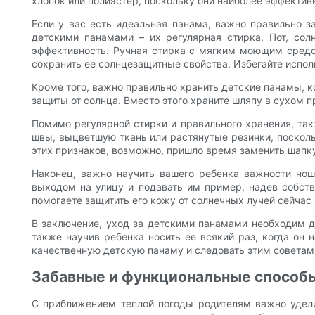
хлопок или полиэстер, поскольку они наиболее эффектив
Если у вас есть идеальная панама, важно правильно з
детскими панамами – их регулярная стирка. Пот, сол
эффективность. Ручная стирка с мягким моющим средс
сохранить ее солнцезащитные свойства. Избегайте исполь
Кроме того, важно правильно хранить детские панамы, ко
защиты от солнца. Вместо этого храните шляпу в сухом 
Помимо регулярной стирки и правильного хранения, так
швы, выцветшую ткань или растянутые резинки, посколь
этих признаков, возможно, пришло время заменить шапку
Наконец, важно научить вашего ребенка важности нош
выходом на улицу и подавать им пример, надев собств
помогаете защитить его кожу от солнечных лучей сейчас
В заключение, уход за детскими панамами необходим дл
также научив ребенка носить ее всякий раз, когда он н
качественную детскую панаму и следовать этим советам,
Забавные и функциональные способы
С приближением теплой погоды родителям важно удели