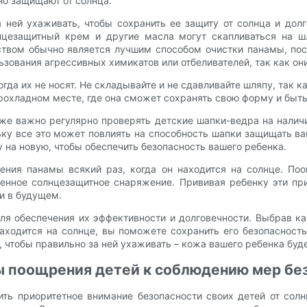
но защищают от солнца.
а ней ухаживать, чтобы сохранить ее защиту от солнца и дол
нцезащитный крем и другие масла могут скапливаться на ш
твом обычно является лучшим способом очистки панамы, поск
зования агрессивных химикатов или отбеливателей, так как они 
гда их не носят. Не складывайте и не сдавливайте шляпу, так 
прохладном месте, где она сможет сохранять свою форму и быть
же важно регулярно проверять детские шапки-ведра на налич
ку все это может повлиять на способность шапки защищать ваш
 на новую, чтобы обеспечить безопасность вашего ребенка.
ения панамы всякий раз, когда он находится на солнце. По
енное солнцезащитное снаряжение. Прививая ребенку эти пр
 и в будущем.
я обеспечения их эффективности и долговечности. Выбрав ка
аходится на солнце, вы поможете сохранить его безопасность
 чтобы правильно за ней ухаживать – кожа вашего ребенка буде
 поощрения детей к соблюдению мер без
ть приоритетное внимание безопасности своих детей от солн