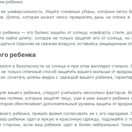
ни ребенка.
ее универсальность. Ищите головные уборы, которые легко бр
в. Шляпа, которая может легко превратить день на пляже в
 ребенка — это баланс защиты от солнца, комфорта, стиля, до
 найти шляпу, которая не только защитит его от солнца, но 
аться отдыхом на свежем воздухе, оставаясь защищенным от
его ребенка
авался в безопасности на солнце и при этом выглядел стильно.
не только отличный способ защитить вашего малыша от вредны
как сочетать шляпы-ведра с одеждой вашего ребенка, гарантир
ля вашего ребенка, следует учитывать несколько факторов. В
ми полями, которые защитят лицо, уши и шею вашего ребенка 
которая обеспечивает дополнительный уровень защиты от вредн
воего ребенка, пришло время согласовать ее с его нарядами. 
ваш ребенок одет в яркую и красочную одежду, подумайте о т
ой стороны, если ваш ребенок одет в более нейтральных тон