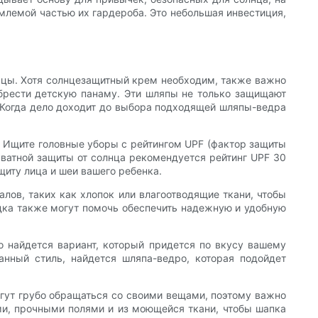
емлемой частью их гардероба. Это небольшая инвестиция,
сяцы. Хотя солнцезащитный крем необходим, также важно
брести детскую панаму. Эти шляпы не только защищают
 Когда дело доходит до выбора подходящей шляпы-ведра
. Ищите головные уборы с рейтингом UPF (фактор защиты
кватной защиты от солнца рекомендуется рейтинг UPF 30
щиту лица и шеи вашего ребенка.
ов, таких как хлопок или влагоотводящие ткани, чтобы
дка также могут помочь обеспечить надежную и удобную
о найдется вариант, который придется по вкусу вашему
нный стиль, найдется шляпа-ведро, которая подойдет
гут грубо обращаться со своими вещами, поэтому важно
ми, прочными полями и из моющейся ткани, чтобы шапка