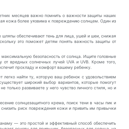
летних месяцев важно помнить о важности защиты наших
ная кожа более уязвима к повреждению солнцем. Один из
е шляпы обеспечивают тень для лица, ушей и шеи, снижая
оскольку это поможет детям понять важность защиты от
ь максимальную безопасность от солнца. Ищите головные
ту от вредных солнечных лучей UVA и UVB. Кроме того,
еспечит прохладу и комфорт вашему ребенку.
т легко найти ту, которую ваш ребенок с удовольствием
 существует широкий выбор вариантов, которые помогут
 только развиваете у него чувство личного стиля, но и
сение солнцезащитного крема, поиск тени в часы пик и
 снизить риск повреждения кожи и привить им привычки
 панаму — это простой и эффективный способ обеспечить
дывает основу для привычек, безопасных для солнца, на