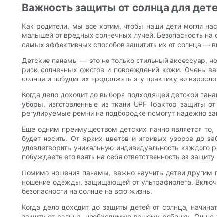
Важность защиты от солнца для дет
Как родители, мы все хотим, чтобы наши дети могли н
малышей от вредных солнечных лучей. Безопасность на 
самых эффективных способов защитить их от солнца — в
Детские панамы — это не только стильный аксессуар, но
риск солнечных ожогов и повреждений кожи. Очень важ
солнца и побудит их продолжать эту практику во взросло
Когда дело доходит до выбора подходящей детской пана
уборы, изготовленные из ткани UPF (фактор защиты от
регулируемые ремни на подбородке помогут надежно защ
Еще одним преимуществом детских панно является то, ч
будет носить. От ярких цветов и игривых узоров до з
удовлетворить уникальную индивидуальность каждого ре
побуждаете его взять на себя ответственность за защиту 
Помимо ношения панамы, важно научить детей другим п
ношение одежды, защищающей от ультрафиолета. Включи
безопасности на солнце на всю жизнь.
Когда дело доходит до защиты детей от солнца, начина
защиту от солнца, необходимую вашему ребенку. Он не 