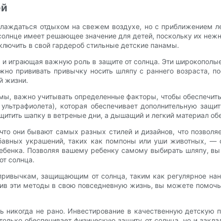
ей
аслаждаться отдыхом на свежем воздухе, но с приближением 
солнце имеет решающее значение для детей, поскольку их неж
ключить в свой гардероб стильные детские панамы.
 и играющая важную роль в защите от солнца. Эти широкополы
но прививать привычку носить шляпу с раннего возраста, п
й жизни.
мы, важно учитывать определенные факторы, чтобы обеспечит
 ультрафиолета), которая обеспечивает дополнительную защи
итить шапку в ветреные дни, а дышащий и легкий материал об
то они бывают самых разных стилей и дизайнов, что позволяе
абавных украшений, таких как помпоны или уши животных, —
бенка. Позволяя вашему ребенку самому выбирать шляпу, вы не
от солнца.
ривычкам, защищающим от солнца, таким как регулярное нане
в эти методы в свою повседневную жизнь, вы можете помочь
ть никогда не рано. Инвестирование в качественную детскую
только обеспечивает физическую защиту от солнца, но и закла