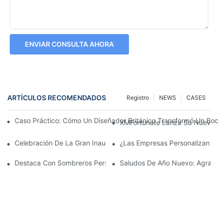
ENVIAR CONSULTA AHORA
ARTÍCULOS RECOMENDADOS
Registro
NEWS
CASES
Caso Práctico: Cómo Un Diseñador Británico Transformó Un Bo
XMFortunate Lanza Su Nueva C
Celebración De La Gran Inauguración Del Festival Del Año Nue
¿Las Empresas Personalizan G
Destaca Con Sombreros Personalizados
Saludos De Año Nuevo: Agrade