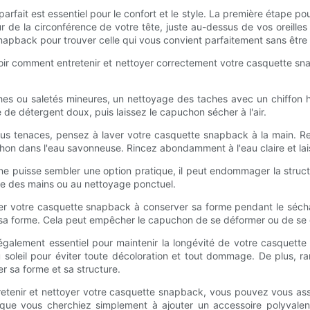
parfait est essentiel pour le confort et le style. La première étape p
our de la circonférence de votre tête, juste au-dessus de vos oreille
snapback pour trouver celle qui vous convient parfaitement sans être 
savoir comment entretenir et nettoyer correctement votre casquette s
aches ou saletés mineures, un nettoyage des taches avec un chiffo
 de détergent doux, puis laissez le capuchon sécher à l'air.
lus tenaces, pensez à laver votre casquette snapback à la main. Re
on dans l'eau savonneuse. Rincez abondamment à l'eau claire et laiss
ine puisse sembler une option pratique, il peut endommager la struc
vage des mains ou au nettoyage ponctuel.
ider votre casquette snapback à conserver sa forme pendant le séch
rver sa forme. Cela peut empêcher le capuchon de se déformer ou de 
galement essentiel pour maintenir la longévité de votre casquette 
e du soleil pour éviter toute décoloration et tout dommage. De plus
r sa forme et sa structure.
tretenir et nettoyer votre casquette snapback, vous pouvez vous assu
e vous cherchiez simplement à ajouter un accessoire polyvalent 