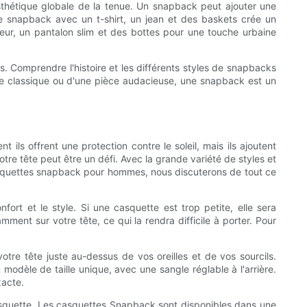
l’esthétique globale de la tenue. Un snapback peut ajouter une
ne snapback avec un t-shirt, un jean et des baskets crée un
eur, un pantalon slim et des bottes pour une touche urbaine
. Comprendre l'histoire et les différents styles de snapbacks
unie classique ou d'une pièce audacieuse, une snapback est un
e
s offrent une protection contre le soleil, mais ils ajoutent
e tête peut être un défi. Avec la grande variété de styles et
 casquettes snapback pour hommes, nous discuterons de tout ce
nfort et le style. Si une casquette est trop petite, elle sera
mment sur votre tête, ce qui la rendra difficile à porter. Pour
tre tête juste au-dessus de vos oreilles et de vos sourcils.
modèle de taille unique, avec une sangle réglable à l'arrière.
xacte.
 casquette. Les casquettes Snapback sont disponibles dans une