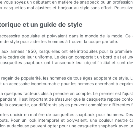
 Que vous soyez un débutant en matière de snapback ou un professio
 casquettes mal ajustées et bonjour au style sans effort. Poursuive
orique et un guide de style
essoire populaire et polyvalent dans le monde de la mode. Ce g
e de style pour aider les hommes à trouver la coupe parfaite.
 aux années 1950, lorsqu'elles ont été introduites pour la premièr
s le cadre de leur uniforme. Le design comportait un bord plat et une
 casquettes snapback ont ​​transcendé leur objectif initial et sont
 regain de popularité, les hommes de tous âges adoptant ce style. L'
 fait un accessoire incontournable pour les hommes cherchant à exprime
 y a quelques facteurs clés à prendre en compte. Le premier est l’aj
pendant, il est important de s'assurer que la casquette repose confort
 la casquette, car différents styles peuvent compléter différentes 
esquelles choisir en matière de casquettes snapback pour hommes. De
oûts. Pour un look intemporel et polyvalent, une couleur neutre co
ation audacieuse peuvent opter pour une casquette snapback avec un