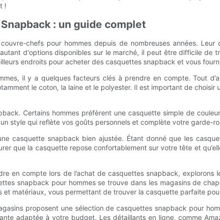
 !
s Snapback : un guide complet
 couvre-chefs pour hommes depuis de nombreuses années. Leur de
ant d'options disponibles sur le marché, il peut être difficile de 
lleurs endroits pour acheter des casquettes snapback et vous fournir
ommes, il y a quelques facteurs clés à prendre en compte. Tout d’
ment le coton, la laine et le polyester. Il est important de choisir u
napback. Certains hommes préfèrent une casquette simple de couleu
r un style qui reflète vos goûts personnels et complète votre garde-r
er une casquette snapback bien ajustée. Étant donné que les casque
urer que la casquette repose confortablement sur votre tête et qu’elle
dre en compte lors de l’achat de casquettes snapback, explorons le
squettes snapback pour hommes se trouve dans les magasins de cha
s et matériaux, vous permettant de trouver la casquette parfaite po
magasins proposent une sélection de casquettes snapback pour h
légante adaptée à votre budget. Les détaillants en ligne, comme Am