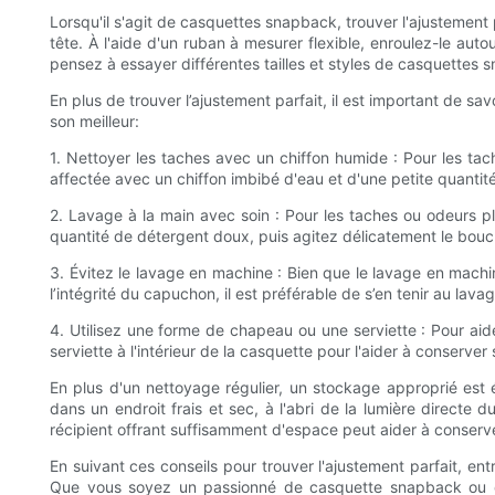
Lorsqu'il s'agit de casquettes snapback, trouver l'ajustement 
tête. À l'aide d'un ruban à mesurer flexible, enroulez-le aut
pensez à essayer différentes tailles et styles de casquettes 
En plus de trouver l’ajustement parfait, il est important de 
son meilleur:
1. Nettoyer les taches avec un chiffon humide : Pour les t
affectée avec un chiffon imbibé d'eau et d'une petite quantité
2. Lavage à la main avec soin : Pour les taches ou odeurs p
quantité de détergent doux, puis agitez délicatement le bouch
3. Évitez le lavage en machine : Bien que le lavage en mach
l’intégrité du capuchon, il est préférable de s’en tenir au la
4. Utilisez une forme de chapeau ou une serviette : Pour a
serviette à l'intérieur de la casquette pour l'aider à conse
En plus d'un nettoyage régulier, un stockage approprié est é
dans un endroit frais et sec, à l'abri de la lumière direct
récipient offrant suffisamment d'espace peut aider à conserve
En suivant ces conseils pour trouver l'ajustement parfait, en
Que vous soyez un passionné de casquette snapback ou qu