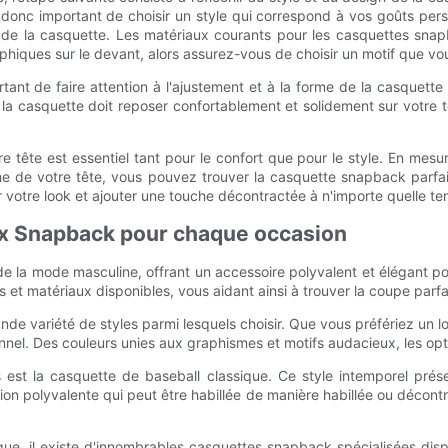
t donc important de choisir un style qui correspond à vos goûts pe
u de la casquette. Les matériaux courants pour les casquettes snapb
hiques sur le devant, alors assurez-vous de choisir un motif que vo
nt de faire attention à l'ajustement et à la forme de la casquette s
la casquette doit reposer confortablement et solidement sur votre tê
 tête est essentiel tant pour le confort que pour le style. En mesu
orme de votre tête, vous pouvez trouver la casquette snapback parf
votre look et ajouter une touche décontractée à n'importe quelle te
aux Snapback pour chaque occasion
la mode masculine, offrant un accessoire polyvalent et élégant po
et matériaux disponibles, vous aidant ainsi à trouver la coupe parfa
ande variété de styles parmi lesquels choisir. Que vous préfériez un
nel. Des couleurs unies aux graphismes et motifs audacieux, les optio
 est la casquette de baseball classique. Ce style intemporel prés
tion polyvalente qui peut être habillée de manière habillée ou décont
e, il existe d'innombrables casquettes snapback spécialisées disp