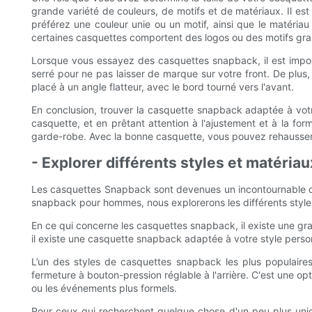
grande variété de couleurs, de motifs et de matériaux. Il es
préférez une couleur unie ou un motif, ainsi que le matéria
certaines casquettes comportent des logos ou des motifs grap
Lorsque vous essayez des casquettes snapback, il est importa
serré pour ne pas laisser de marque sur votre front. De plus, 
placé à un angle flatteur, avec le bord tourné vers l'avant.
En conclusion, trouver la casquette snapback adaptée à votre
casquette, et en prêtant attention à l'ajustement et à la f
garde-robe. Avec la bonne casquette, vous pouvez rehausser 
- Explorer différents styles et matéri
Les casquettes Snapback sont devenues un incontournable de 
snapback pour hommes, nous explorerons les différents styles 
En ce qui concerne les casquettes snapback, il existe une gr
il existe une casquette snapback adaptée à votre style person
L’un des styles de casquettes snapback les plus populaires
fermeture à bouton-pression réglable à l'arrière. C'est une op
ou les événements plus formels.
Pour ceux qui recherchent quelque chose d'un peu plus uniqu