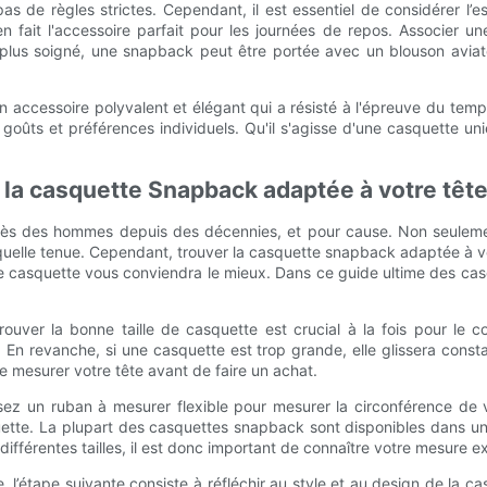
 pas de règles strictes. Cependant, il est essentiel de considérer 
 fait l'accessoire parfait pour les journées de repos. Associer u
k plus soigné, une snapback peut être portée avec un blouson aviat
ccessoire polyvalent et élégant qui a résisté à l'épreuve du temps
s goûts et préférences individuels. Qu'il s'agisse d'une casquette 
la casquette Snapback adaptée à votre têt
 des hommes depuis des décennies, et pour cause. Non seulement il
elle tenue. Cependant, trouver la casquette snapback adaptée à votr
 quelle casquette vous conviendra le mieux. Dans ce guide ultime des
ouver la bonne taille de casquette est crucial à la fois pour le co
 En revanche, si une casquette est trop grande, elle glissera consta
de mesurer votre tête avant de faire un achat.
ez un ruban à mesurer flexible pour mesurer la circonférence de vo
uette. La plupart des casquettes snapback sont disponibles dans un 
férentes tailles, il est donc important de connaître votre mesure e
e, l’étape suivante consiste à réfléchir au style et au design de la