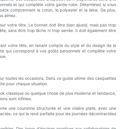
rsonnels et qui complète votre garde-robe. Déterminez si vous
ack comprennent le coton, le polyester et la laine. De plus,
us aimez.
ur votre tête. Le bonnet doit être bien ajusté, mais pas trop
te, sans être trop lâche ni trop serrée. Il doit également être
rant votre tête, en tenant compte du style et du design de la
aite qui correspond à vos goûts personnels et complète votre
nue.
ur toutes les occasions. Dans ce guide ultime des casquettes
ite pour chaque situation.
 look classique ou quelque chose de plus moderne et tendance,
ns sont infinies.
ente une couronne structurée et une visière plate, avec une
ractée, ce qui la rend parfaite pour les journées décontractées
onibles. Des logos d'équipes sportives aux collaborations de