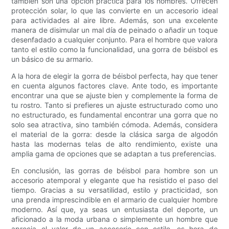
también son una opción práctica para los hombres. Ofrecen
protección solar, lo que las convierte en un accesorio ideal
para actividades al aire libre. Además, son una excelente
manera de disimular un mal día de peinado o añadir un toque
desenfadado a cualquier conjunto. Para el hombre que valora
tanto el estilo como la funcionalidad, una gorra de béisbol es
un básico de su armario.
A la hora de elegir la gorra de béisbol perfecta, hay que tener
en cuenta algunos factores clave. Ante todo, es importante
encontrar una que se ajuste bien y complemente la forma de
tu rostro. Tanto si prefieres un ajuste estructurado como uno
no estructurado, es fundamental encontrar una gorra que no
solo sea atractiva, sino también cómoda. Además, considera
el material de la gorra: desde la clásica sarga de algodón
hasta las modernas telas de alto rendimiento, existe una
amplia gama de opciones que se adaptan a tus preferencias.
En conclusión, las gorras de béisbol para hombre son un
accesorio atemporal y elegante que ha resistido el paso del
tiempo. Gracias a su versatilidad, estilo y practicidad, son
una prenda imprescindible en el armario de cualquier hombre
moderno. Así que, ya seas un entusiasta del deporte, un
aficionado a la moda urbana o simplemente un hombre que
aprecia el valor de un accesorio con estilo, es hora de