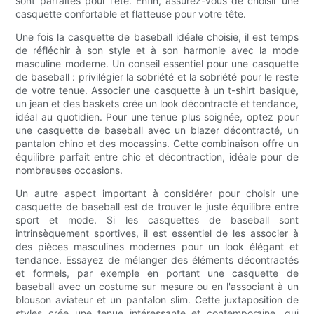
sont parfaites pour l'été. Enfin, assurez-vous de choisir une
casquette confortable et flatteuse pour votre tête.
Une fois la casquette de baseball idéale choisie, il est temps
de réfléchir à son style et à son harmonie avec la mode
masculine moderne. Un conseil essentiel pour une casquette
de baseball : privilégier la sobriété et la sobriété pour le reste
de votre tenue. Associer une casquette à un t-shirt basique,
un jean et des baskets crée un look décontracté et tendance,
idéal au quotidien. Pour une tenue plus soignée, optez pour
une casquette de baseball avec un blazer décontracté, un
pantalon chino et des mocassins. Cette combinaison offre un
équilibre parfait entre chic et décontraction, idéale pour de
nombreuses occasions.
Un autre aspect important à considérer pour choisir une
casquette de baseball est de trouver le juste équilibre entre
sport et mode. Si les casquettes de baseball sont
intrinsèquement sportives, il est essentiel de les associer à
des pièces masculines modernes pour un look élégant et
tendance. Essayez de mélanger des éléments décontractés
et formels, par exemple en portant une casquette de
baseball avec un costume sur mesure ou en l'associant à un
blouson aviateur et un pantalon slim. Cette juxtaposition de
styles crée une tenue intéressante et contemporaine, qui