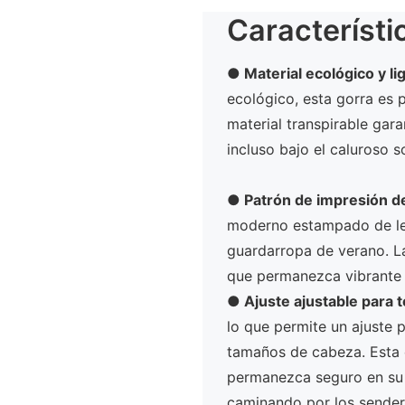
Característi
● Material ecológico y li
ecológico, esta gorra es p
material transpirable ga
incluso bajo el caluroso s
●
Patrón de impresión de
moderno estampado de let
guardarropa de verano. La
que permanezca vibrante y
●
Ajuste ajustable para 
lo que permite un ajuste 
tamaños de cabeza. Esta c
permanezca seguro en su 
caminando por los sender