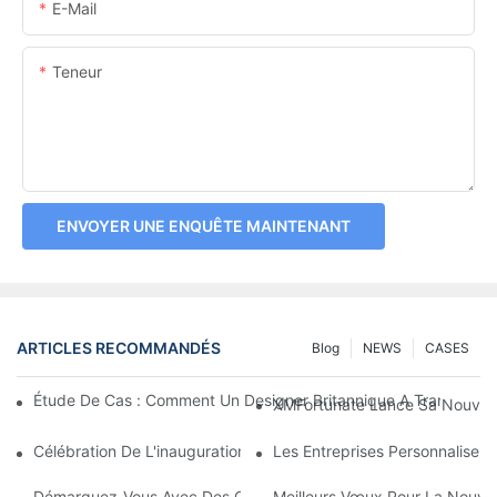
E-Mail
Teneur
ENVOYER UNE ENQUÊTE MAINTENANT
ARTICLES RECOMMANDÉS
Blog
NEWS
CASES
Étude De Cas : Comment Un Designer Britannique A Transform
XMFortunate Lance Sa Nouvelle 
Célébration De L'inauguration À L'occasion Du Nouvel An Chino
Les Entreprises Personnalisen
Démarquez-Vous Avec Des Couvre-Chefs Personnalisés
Meilleurs Vœux Pour La Nouvell