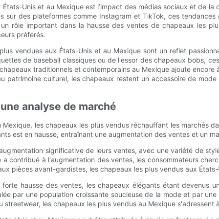
États-Unis et au Mexique est l’impact des médias sociaux et de la cu
rés sur des plateformes comme Instagram et TikTok, ces tendances 
un rôle important dans la hausse des ventes de chapeaux les pl
ceurs préférés.
lus vendues aux États-Unis et au Mexique sont un reflet passionna
quettes de baseball classiques ou de l'essor des chapeaux bobs, ce
de chapeaux traditionnels et contemporains au Mexique ajoute encore
atrimoine culturel, les chapeaux restent un accessoire de mode pu
: une analyse de marché
 au Mexique, les chapeaux les plus vendus réchauffant les marchés d
s est en hausse, entraînant une augmentation des ventes et un marc
ugmentation significative de leurs ventes, avec une variété de styl
a contribué à l'augmentation des ventes, les consommateurs cherchan
x pièces avant-gardistes, les chapeaux les plus vendus aux États-Un
forte hausse des ventes, les chapeaux élégants étant devenus 
 par une population croissante soucieuse de la mode et par une at
 streetwear, les chapeaux les plus vendus au Mexique s'adressent à u