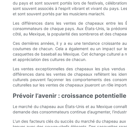
du pays et sont souvent portés lors de festivals, célébration
sont souvent associés à l'esprit vibrant et vivant du pays. L
et sont souvent portés par les musiciens mariachi.
Les différences dans les ventes de chapeaux entre les Ét
consommateurs de chaque pays. Aux États-Unis, la prédomina
côté, au Mexique, la popularité des sombreros et des chapeaux
Ces dernières années, il y a eu une tendance croissante aux 
coutumes de chacun. Cela a également eu un impact sur le
casquettes de baseball au Mexique. Cet échange culturel a 
et appréciation des cultures de chacun.
Les ventes exceptionnelles des chapeaux les plus vendus a
différences dans les ventes de chapeaux reflètent les iden
culturels peuvent façonner les comportements des consomm
culturelles sur les ventes de chapeaux joueront un rôle import
Prévoir l’avenir : croissance potentiel
Le marché du chapeau aux États-Unis et au Mexique connaît u
demande des consommateurs continue d’augmenter, l’industrie 
L'un des facteurs clés du succès du marché du chapeau aux 
tenues avec des couvre-chefs élégants. Des casquettes snapb