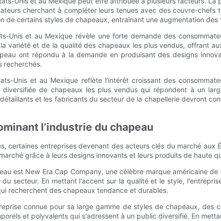
s-Unis et au Mexique peut être attribuée à plusieurs facteurs. La 
eurs cherchant à compléter leurs tenues avec des couvre-chefs ten
tion de certains styles de chapeaux, entraînant une augmentation de
ats-Unis et au Mexique révèle une forte demande des consommateu
a variété et de la qualité des chapeaux les plus vendus, offrant au
u chapeau ont répondu à la demande en produisant des designs inno
s recherchés.
tats-Unis et au Mexique reflète l’intérêt croissant des consommat
iversifiée de chapeaux les plus vendus qui répondent à un larg
taillants et les fabricants du secteur de la chapellerie devront co
ominant l’industrie du chapeau
tes, certaines entreprises devenant des acteurs clés du marché au
arché grâce à leurs designs innovants et leurs produits de haute qu
apeau est New Era Cap Company, une célèbre marque américaine de c
 secteur. En mettant l'accent sur la qualité et le style, l'entrepr
 qui recherchent des chapeaux tendance et durables.
treprise connue pour sa large gamme de styles de chapeaux, des cas
 et polyvalents qui s'adressent à un public diversifié. En mettant l