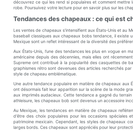
découvrez ce qui les rend si populaires et comment mettre l
robe. Poursuivez votre lecture pour en savoir plus sur les c
Tendances des chapeaux : ce qui est c
Les ventes de chapeaux s'intensifient aux États-Unis et au 
baseball classiques aux chapeaux bobs tendance, il existe 
Mexique sont un reflet intéressant de la diversité des préfér
Aux États-Unis, l’une des tendances les plus en vogue en m
américaine depuis des décennies, mais elles ont récemme
Supreme ont contribué à la popularité des casquettes de base
graphismes rétro sont devenues des articles recherchés par 
style de chapeau emblématique.
Une autre tendance populaire en matière de chapeaux aux É
ont désormais fait leur apparition sur la scène de la mode gr
aux imprimés audacieux. Cette tendance a gagné du terrain p
athleisure, les chapeaux bob sont devenus un accessoire inco
Au Mexique, les tendances en matière de chapeaux reflètent 
d'être des choix populaires pour les occasions spéciales e
patrimoine mexicain. Cependant, les styles de chapeaux con
larges bords. Ces chapeaux sont appréciés pour leur protection