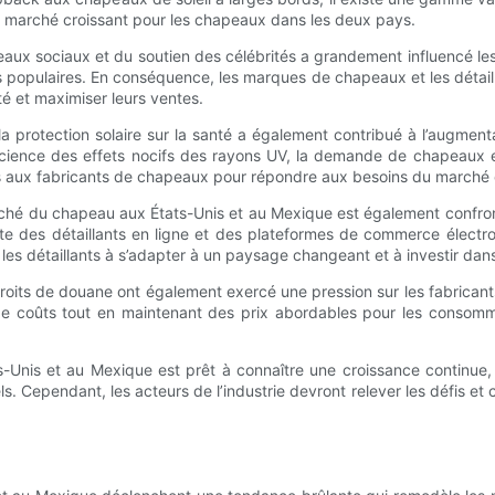
n marché croissant pour les chapeaux dans les deux pays.
seaux sociaux et du soutien des célébrités a grandement influencé 
 populaires. En conséquence, les marques de chapeaux et les détaill
té et maximiser leurs ventes.
 la protection solaire sur la santé a également contribué à l’augm
ience des effets nocifs des rayons UV, la demande de chapeaux et
és aux fabricants de chapeaux pour répondre aux besoins du marché
hé du chapeau aux États-Unis et au Mexique est également confronté
nte des détaillants en ligne et des plateformes de commerce électr
les détaillants à s’adapter à un paysage changeant et à investir dans
droits de douane ont également exercé une pression sur les fabricant
 de coûts tout en maintenant des prix abordables pour les consomm
ats-Unis et au Mexique est prêt à connaître une croissance continue
Cependant, les acteurs de l’industrie devront relever les défis et c