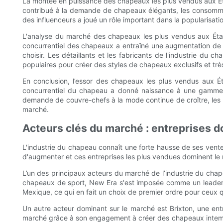
La montée en puissance des chapeaux les plus vendus aux État
contribué à la demande de chapeaux élégants, les consommat
des influenceurs a joué un rôle important dans la popularisa
L'analyse du marché des chapeaux les plus vendus aux Ét
concurrentiel des chapeaux a entraîné une augmentation de l
choisir. Les détaillants et les fabricants de l'industrie d
populaires pour créer des styles de chapeaux exclusifs et trè
En conclusion, l’essor des chapeaux les plus vendus aux É
concurrentiel du chapeau a donné naissance à une gamme d
demande de couvre-chefs à la mode continue de croître, les dé
marché.
Acteurs clés du marché : entreprises d
L'industrie du chapeau connaît une forte hausse de ses ven
d'augmenter et ces entreprises les plus vendues dominent le m
L’un des principaux acteurs du marché de l’industrie du ch
chapeaux de sport, New Era s'est imposée comme un leader du
Mexique, ce qui en fait un choix de premier ordre pour ceux
Un autre acteur dominant sur le marché est Brixton, une en
marché grâce à son engagement à créer des chapeaux intemporels