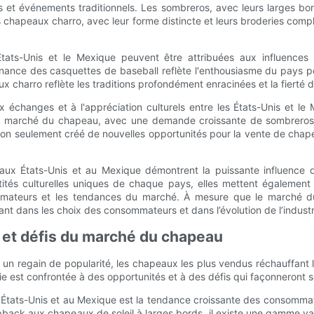
s et événements traditionnels. Les sombreros, avec leurs larges bord
es chapeaux charro, avec leur forme distincte et leurs broderies com
ats-Unis et le Mexique peuvent être attribuées aux influences c
nce des casquettes de baseball reflète l'enthousiasme du pays po
 charro reflète les traditions profondément enracinées et la fierté 
échanges et à l'appréciation culturels entre les États-Unis et le 
 marché du chapeau, avec une demande croissante de sombreros et 
non seulement créé de nouvelles opportunités pour la vente de chap
ux États-Unis et au Mexique démontrent la puissante influence d
tités culturelles uniques de chaque pays, elles mettent également
ateurs et les tendances du marché. À mesure que le marché du ch
ant dans les choix des consommateurs et dans l’évolution de l’industr
le et défis du marché du chapeau
n regain de popularité, les chapeaux les plus vendus réchauffant le
est confrontée à des opportunités et à des défis qui façonneront s
États-Unis et au Mexique est la tendance croissante des consommate
ack aux chapeaux de soleil à larges bords, il existe une gamme vari