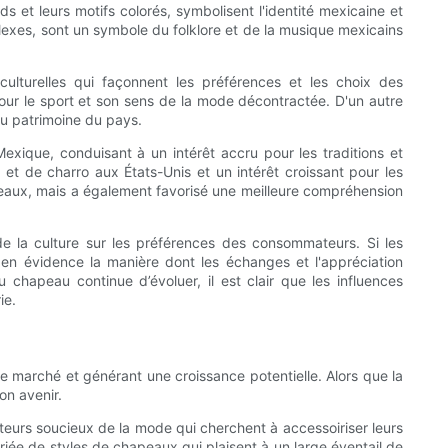
s et leurs motifs colorés, symbolisent l'identité mexicaine et
plexes, sont un symbole du folklore et de la musique mexicains
ulturelles qui façonnent les préférences et les choix des
ur le sport et son sens de la mode décontractée. D'un autre
du patrimoine du pays.
Mexique, conduisant à un intérêt accru pour les traditions et
de charro aux États-Unis et un intérêt croissant pour les
eaux, mais a également favorisé une meilleure compréhension
e la culture sur les préférences des consommateurs. Si les
 en évidence la manière dont les échanges et l'appréciation
apeau continue d’évoluer, il est clair que les influences
ie.
 marché et générant une croissance potentielle. Alors que la
on avenir.
urs soucieux de la mode qui cherchent à accessoiriser leurs
ée de styles de chapeaux qui plaisent à un large éventail de