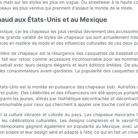
a main sur les styles les plus en vogue. Du streetwear à la haute 
hapeaux les plus vendus qui prennent d'assaut le monde de la mode.
haud aux États-Unis et au Mexique
Mexique, car les chapeaux les plus vendus deviennent des accessoi
une grande variété de styles de chapeaux qui sont actuellement t
ences en matière de mode et des influences culturelles de ces deux p
atière de chapeaux est la résurgence des casquettes de baseball c
nt fait leur retour comme accessoire incontournable pour les ho
ball avec leurs designs élégants et leurs éditions limitées. De plu
les consommateurs avant-gardistes. La popularité des casquettes de
tats-Unis est la montée en puissance des chapeaux bob. Autrefois
and public. Des célébrités et des influenceurs ont été aperçus porta
armi les jeunes, attirés par l’esthétique décontractée et décontra
ntournable pour ceux qui cherchent à ajouter une touche cool et urba
la culture vibrante et colorée du pays. Les chapeaux mexicains tra
t les célébrations culturelles. Les designs complexes et le savoi
temporains gagnent également en popularité au Mexique, avec un ac
 solaire et leur design aéré et adapté à l'été, ce qui en fait un cho