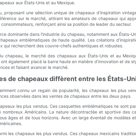
apeaux aux États-Unis et au Mexique.
au, proposant une sélection unique de chapeaux d'inspiration vintag
 référence sur le marché, attirant les amateurs de chapeaux qui appr
onsommateurs, renforçant ainsi sa position de leader du secteur.
rce dominante dans l'industrie du chapeau, notamment aux États-Un
 chapeaux emblématiques de haute qualité. Les créations d'inspira
x qui recherchent des couvre-chefs authentiques et robustes.
 du chapeau, le marché des chapeaux aux États-Unis et au Mexiq
galement placé la barre haute en matière d'innovation et de style.
ances et faisant avancer le marché.
es de chapeaux diffèrent entre les États-Un
mment connu un regain de popularité, les chapeaux les plus vend
érences observées dans les ventes de chapeaux entre les deux pays.
chapeaux les plus vendus. Ces casquettes emblématiques ne sont pas
nombreux Américains. La nature décontractée et sportive des casq
ous âges et de tous horizons. Avec un large éventail de modèles et
méricaines.
rmi les chapeaux les plus vendus. Ces chapeaux mexicains traditionn