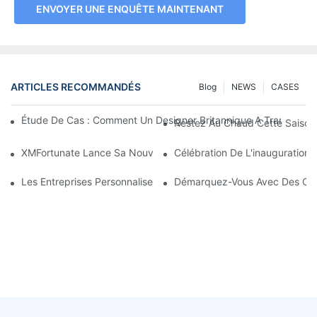
ENVOYER UNE ENQUÊTE MAINTENANT
ARTICLES RECOMMANDÉS
Blog
NEWS
CASES
Étude De Cas : Comment Un Designer Britannique A Transform
Restez Au Chaud Cette Saison 
XMFortunate Lance Sa Nouvelle Collection De Chapeaux De Soleil 
Célébration De L'inauguration
Les Entreprises Personnalisent-Elles Des Chapeaux À Leur Marq
Démarquez-Vous Avec Des Cou