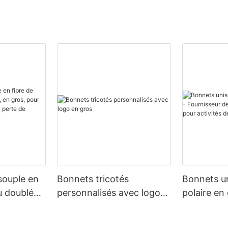
souple en
Bonnets tricotés
Bonnets u
u doublé
personnalisés avec logo
polaire en 
s, pour les
en gros
Fournisse
 et la perte
coupe-vent