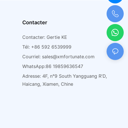
r
Contacter
+0086 198 5963 6547
Contacter: Gertie KE
Tél: +86 592 6539999
Courriel:
sales@xmfortunate.com
WhatsApp:86 19859636547
Adresse: 4F, n°9 South Yangguang R'D,
Haicang, Xiamen, Chine