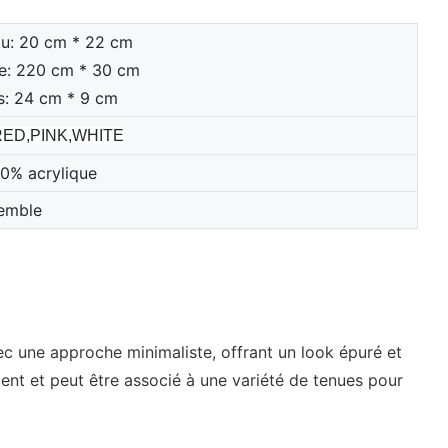
au: 20 cm * 22 cm
rpe: 220 cm * 30 cm
ts: 24 cm * 9 cm
RED,PINK,WHITE
70% acrylique
emble
ec une approche minimaliste, offrant un look épuré et
ent et peut être associé à une variété de tenues pour