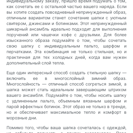
индивидуальному заказу, пришло время подумать о том,
как сочетать ее с остальной частью вашего наряда. Если
вы хотите создать повседневный непринужденный образ,
отличным вариантом станет сочетание шапки с уютным
свитером, джинсами и ботинками. Этот непринужденный
шикарный ансамбль идеально подходит для выполнения
поручений или чашечки кофе с друзьями. Для более
изысканного образа подумайте о том, чтобы сочетать
свою шапку с индивидуальным пальто, шарфом и
перчатками. Эта комбинация не только стильная, но и
практичная для тех холодных дней, когда вам нужен
дополнительный слой тепла.
Еще один интересный способ создать стильную шапку —
включить ее в многослойный зимний образ.
Многослойность — отличный способ согреться зимой, а
шапка может стать идеальным завершающим штрихом
вашего ансамбля. Подумайте о том, чтобы носить шапку
с удлиненным пальто, объемным вязаным шарфом и
парой эффектных ботинок. Этот образ не только в тренде,
но и обеспечивает максимальное тепло и комфорт в
морозные дни.
Помимо того, чтобы ваша шапка сочеталась с одеждой,