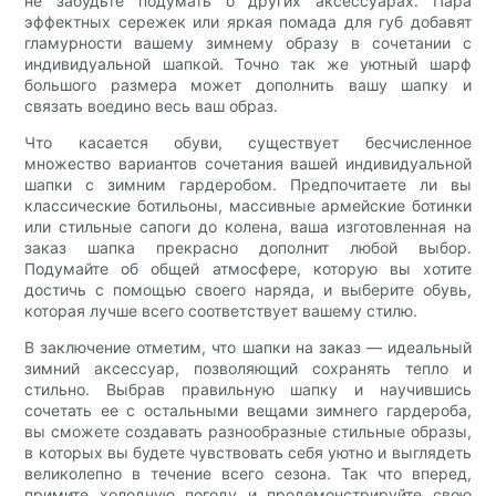
не забудьте подумать о других аксессуарах. Пара
эффектных сережек или яркая помада для губ добавят
гламурности вашему зимнему образу в сочетании с
индивидуальной шапкой. Точно так же уютный шарф
большого размера может дополнить вашу шапку и
связать воедино весь ваш образ.
Что касается обуви, существует бесчисленное
множество вариантов сочетания вашей индивидуальной
шапки с зимним гардеробом. Предпочитаете ли вы
классические ботильоны, массивные армейские ботинки
или стильные сапоги до колена, ваша изготовленная на
заказ шапка прекрасно дополнит любой выбор.
Подумайте об общей атмосфере, которую вы хотите
достичь с помощью своего наряда, и выберите обувь,
которая лучше всего соответствует вашему стилю.
В заключение отметим, что шапки на заказ — идеальный
зимний аксессуар, позволяющий сохранять тепло и
стильно. Выбрав правильную шапку и научившись
сочетать ее с остальными вещами зимнего гардероба,
вы сможете создавать разнообразные стильные образы,
в которых вы будете чувствовать себя уютно и выглядеть
великолепно в течение всего сезона. Так что вперед,
примите холодную погоду и продемонстрируйте свою