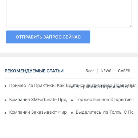
ОТПРАВИТЬ ЗАПРОС СЕЙЧАС
РЕКОМЕНДУЕМЫЕ СТАТЬИ
Блог
NEWS
CASES
Пример Из Практики: Как Британский Дизайнер Превратил
Устройтесь Поудобнее С Шап
Компания XMFortunate Представляет Новую Весенне-Летню
Торжественное Открытие Сос
Компании Заказывают Фирменные Головные Уборы Для Мер
Выделитесь Из Толпы С Пом