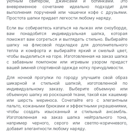
уютным свитером, джинсами и ботинками. Это
вневременное сочетание идеально подходит для
выполнения поручений или чашечки кофе с друзьями.
Простота шапки придает легкости любому наряду.
Если вы собираетесь кататься на лыжах или сноуборде,
вам понадобится индивидуальная шапка, которая
поможет вам согреться и выглядеть стильно. Выбирайте
шапку на флисовой подкладке для дополнительного
тепла и комфорта и выбирайте яркий и смелый цвет,
чтобы выделиться на горе. Изготовленная на заказ шапка
с забавным помпоном или игривым узором придаст
вашей зимней спортивной одежде нотку причудливости.
Для ночной прогулки по городу улучшите свой образ
шикарной и стильной шапкой, изготовленной по
индивидуальному заказу. Выберите объемную или
объемную шапку из роскошной ткани, такой как кашемир
или шерсть мериноса. Сочетайте его с элегантным
пальто, кожаными брюками и эффектными украшениями,
чтобы создать изысканный и стильный ансамбль.
Изготовленная на заказ шапка нейтрального тона,
например черного, серого или светло-коричневого,
добавит элегантности любому наряду.