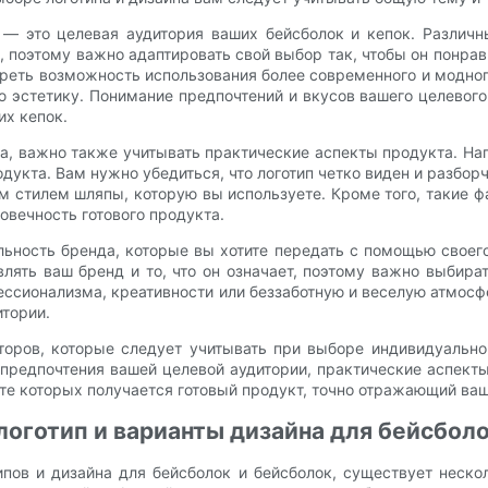
 — это целевая аудитория ваших бейсболок и кепок. Различ
, поэтому важно адаптировать свой выбор так, чтобы он понра
реть возможность использования более современного и модного
ю эстетику. Понимание предпочтений и вкусов вашего целевог
их кепок.
а, важно также учитывать практические аспекты продукта. На
дукта. Вам нужно убедиться, что логотип четко виден и разбо
 стилем шляпы, которую вы используете. Кроме того, такие фа
говечность готового продукта.
ьность бренда, которые вы хотите передать с помощью своего
лять ваш бренд и то, что он означает, поэтому важно выбир
ссионализма, креативности или беззаботную и веселую атмосф
итории.
оров, которые следует учитывать при выборе индивидуальног
предпочтения вашей целевой аудитории, практические аспекты
е которых получается готовый продукт, точно отражающий ваши
логотип и варианты дизайна для бейсболо
ипов и дизайна для бейсболок и бейсболок, существует неск