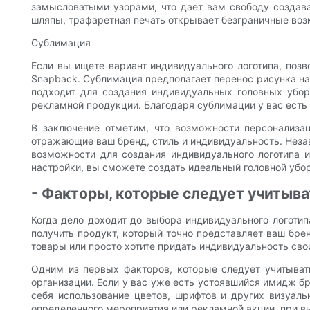
замысловатыми узорами, что дает вам свободу создава
шляпы, трафаретная печать открывает безграничные воз
Сублимация
Если вы ищете вариант индивидуального логотипа, поз
Snapback. Сублимация предполагает перенос рисунка на 
подходит для создания индивидуальных головных убо
рекламной продукции. Благодаря сублимации у вас есть
В заключение отметим, что возможности персонализац
отражающие ваш бренд, стиль и индивидуальность. Незав
возможности для создания индивидуального логотипа 
настройки, вы сможете создать идеальный головной убо
- Факторы, которые следует учитыва
Когда дело доходит до выбора индивидуального логотип
получить продукт, который точно представляет ваш брен
товары или просто хотите придать индивидуальность св
Одним из первых факторов, которые следует учитывать
организации. Если у вас уже есть устоявшийся имидж бр
себя использование цветов, шрифтов и других визуал
определенного мероприятия или рекламной акции, при вы