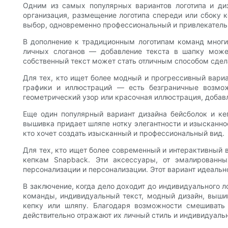
Одним из самых популярных вариантов логотипа и диз
организация, размещение логотипа спереди или сбоку 
выбор, одновременно профессиональный и привлекатель
В дополнение к традиционным логотипам команд многи
личных слоганов — добавление текста в шапку може
собственный текст может стать отличным способом сдел
Для тех, кто ищет более модный и прогрессивный вариа
графики и иллюстраций — есть безграничные возмож
геометрический узор или красочная иллюстрация, добавл
Еще один популярный вариант дизайна бейсболок и ке
вышивка придает шляпе нотку элегантности и изысканно
кто хочет создать изысканный и профессиональный вид.
Для тех, кто ищет более современный и интерактивный 
кепкам Snapback. Эти аксессуары, от эмалированн
персонализации и персонализации. Этот вариант идеально
В заключение, когда дело доходит до индивидуального л
команды, индивидуальный текст, модный дизайн, выши
кепку или шляпу. Благодаря возможности смешивать
действительно отражают их личный стиль и индивидуальн