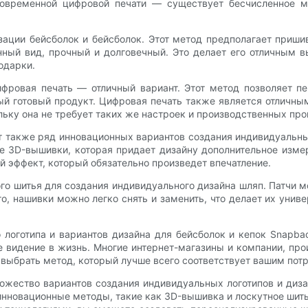
овременной цифровой печати — существует бесчисленное м
ации бейсболок и бейсболок. Этот метод предполагает приши
енный вид, прочный и долговечный. Это делает его отличным
одарки.
ифровая печать — отличный вариант. Этот метод позволяет п
ный готовый продукт. Цифровая печать также является отличн
льку она не требует таких же настроек и производственных пр
также ряд инновационных вариантов создания индивидуальных
е 3D-вышивки, которая придает дизайну дополнительное изм
 эффект, который обязательно произведет впечатление.
го шитья для создания индивидуального дизайна шляп. Патчи 
о, нашивки можно легко снять и заменить, что делает их унив
о логотипа и вариантов дизайна для бейсболок и кепок Snapb
е видение в жизнь. Многие интернет-магазины и компании, пр
 выбрать метод, который лучше всего соответствует вашим пот
ожество вариантов создания индивидуальных логотипов и диза
нновационные методы, такие как 3D-вышивка и лоскутное шитье