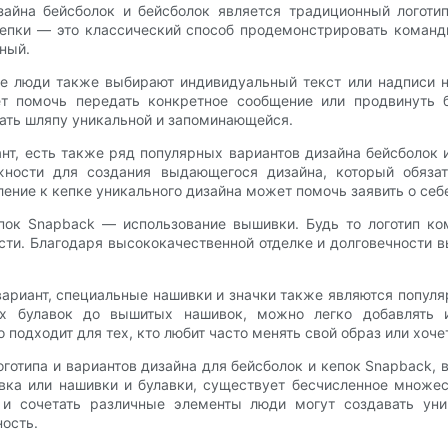
айна бейсболок и бейсболок является традиционный логоти
кепки — это классический способ продемонстрировать команд
ный.
е люди также выбирают индивидуальный текст или надписи на
т помочь передать конкретное сообщение или продвинуть 
ать шляпу уникальной и запоминающейся.
нт, есть также ряд популярных вариантов дизайна бейсболок 
ности для создания выдающегося дизайна, который обязате
ение к кепке уникального дизайна может помочь заявить о себ
пок Snapback — использование вышивки. Будь то логотип к
сти. Благодаря высококачественной отделке и долговечности
вариант, специальные нашивки и значки также являются попу
ых булавок до вышитых нашивок, можно легко добавлять и
 подходит для тех, кто любит часто менять свой образ или хоч
оготипа и вариантов дизайна для бейсболок и кепок Snapback,
вка или нашивки и булавки, существует бесчисленное множес
 и сочетать различные элементы люди могут создавать уни
ость.