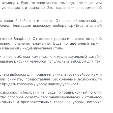
п команды. Будь то спортивная команда, компания или
ную гордость и единство. Этот вариант — вневременной
 своих бейсболках и кепках. От названий компаний до
бренд. Благодаря широкому выбору шрифтов и стилей
и кепок Snapback. От смелых узоров и принтов до яркой
льно привлечет внимание. Будь то цветочный принт,
е и выразить индивидуальный стиль.
омпании, эмблема команды или индивидуальный дизайн,
 вышитые рисунки являются популярным выбором для тех,
лярным выбором для придания уникальности бейсболкам и
ли снимать, предоставляя бесконечные возможности
ет придать головному убору индивидуальность.
 возможности безграничны. Будь то традиционный логотип
тво способов создать персонализированную и стильную
кальные и привлекательные головные уборы, которые