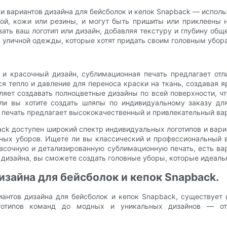
и вариантов дизайна для бейсболок и кепок Snapback — исполь
кой, кожи или резины, и могут быть пришиты или приклеены
ть ваш логотип или дизайн, добавляя текстуру и глубину общ
в уличной одежды, которые хотят придать своим головным убор
 и красочный дизайн, сублимационная печать предлагает отл
ся тепло и давление для переноса краски на ткань, создавая 
яет создавать полноцветные дизайны по всей поверхности, чт
ли вы хотите создать шляпы по индивидуальному заказу дл
печать предлагает высококачественный и привлекательный ва
ack доступен широкий спектр индивидуальных логотипов и вар
ных уборов. Ищете ли вы классический и профессиональный в
асочную и детализированную сублимационную печать, есть ва
и дизайна, вы сможете создать головные уборы, которые идеал
изайна для бейсболок и кепок Snapback.
риантов дизайна для бейсболок и кепок Snapback, существует
готипов команд до модных и уникальных дизайнов — от