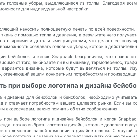
ть головные уборы, выделяющиеся из толпы. Благодаря возмо
можности для индивидуальной настройки.
воляющий наносить полноцветную печать по всей поверхности
ткань с помощью тепла и давления, в результате чего получает
ров с яркими и детальными рисунками, что делает ее попул
 возможность создавать головные уборы, которые действительн
ии бейсболок и кепок Snapback безграничны, что позволяе
исимо от того, выбираете ли вы вышивку, термоперенос, траф
и вариантов дизайна, которые будут выделяться из толпы. И
р, отвечающий вашим конкретным потребностям и производящий
ть при выборе логотипа и дизайна бейсбо
а и дизайна для бейсболок и бейсболок, необходимо учитыват
д и отвечает потребностям вашего целевого рынка. Если вы х
оим аксессуарам, важно помнить об этих соображениях.
 при выборе логотипа и дизайна бейсболок и кепок Snapbac
енда, важно выбрать логотип и дизайн, которые дополнят и у
ьных элементов вашей компании в дизайне шляпы. С другой 
боре логотипа и дизайна вам следует учитывать общую тему и 