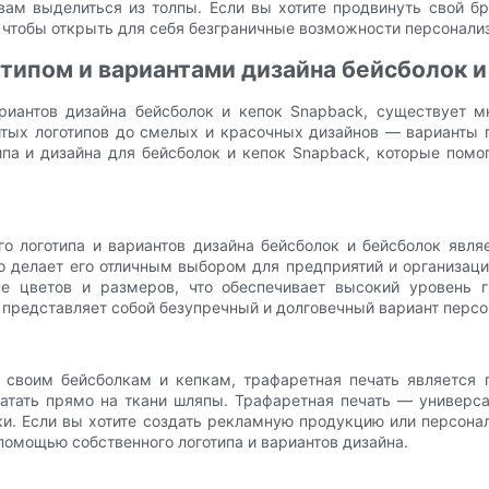
 вам выделиться из толпы. Если вы хотите продвинуть свой б
 чтобы открыть для себя безграничные возможности персонализ
типом и вариантами дизайна бейсболок и
ариантов дизайна бейсболок и кепок Snapback, существует 
тых логотипов до смелых и красочных дизайнов — варианты 
ипа и дизайна для бейсболок и кепок Snapback, которые помо
 логотипа и вариантов дизайна бейсболок и бейсболок явля
то делает его отличным выбором для предприятий и организа
 цветов и размеров, что обеспечивает высокий уровень г
представляет собой безупречный и долговечный вариант персо
к своим бейсболкам и кепкам, трафаретная печать является 
тать прямо на ткани шляпы. Трафаретная печать — универса
и. Если вы хотите создать рекламную продукцию или персона
 помощью собственного логотипа и вариантов дизайна.