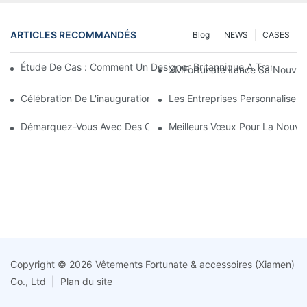
ARTICLES RECOMMANDÉS
Blog
NEWS
CASES
Étude De Cas : Comment Un Designer Britannique A Transform
XMFortunate Lance Sa Nouvelle 
Célébration De L'inauguration À L'occasion Du Nouvel An Chino
Les Entreprises Personnalisen
Démarquez-Vous Avec Des Couvre-Chefs Personnalisés
Meilleurs Vœux Pour La Nouvell
Copyright © 2026 Vêtements Fortunate & accessoires (Xiamen)
Co., Ltd |
Plan du site