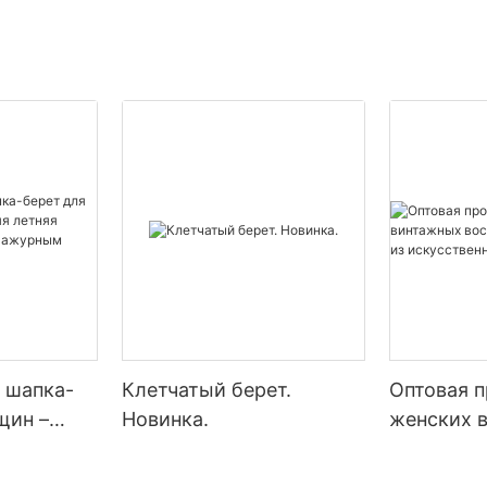
я шапка-
Клетчатый берет.
Оптовая 
щин –
Новинка.
женских 
летняя
восьмиуг
-бини с
беретов и