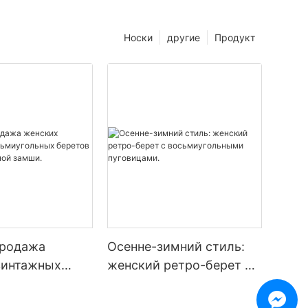
Носки
другие
Продукт
продажа
Осенне-зимний стиль:
винтажных
женский ретро-берет с
ольных
восьмиугольными
з
пуговицами.