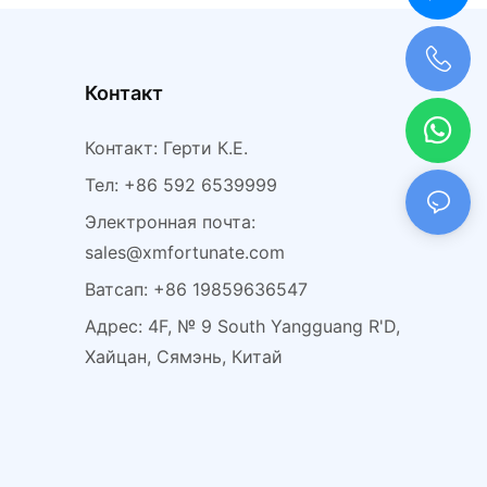
енной замши.
Контакт
+0086 198 5963 6547
Контакт: Герти К.Е.
Тел: +86 592 6539999
Электронная почта:
sales@xmfortunate.com
Ватсап: +86 19859636547
Адрес: 4F, № 9 South Yangguang R'D,
Хайцан, Сямэнь, Китай